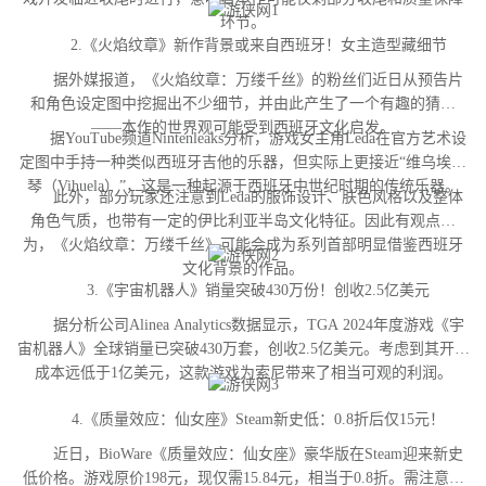
环节。
2.《火焰纹章》新作背景或来自西班牙！女主造型藏细节
据外媒报道，《火焰纹章：万缕千丝》的粉丝们近日从预告片
和角色设定图中挖掘出不少细节，并由此产生了一个有趣的猜测
——本作的世界观可能受到西班牙文化启发。
据YouTube频道Nintenleaks分析，游戏女主角Leda在官方艺术设
定图中手持一种类似西班牙吉他的乐器，但实际上更接近“维乌埃拉
琴（Vihuela）”，这是一种起源于西班牙中世纪时期的传统乐器。
此外，部分玩家还注意到Leda的服饰设计、肤色风格以及整体
角色气质，也带有一定的伊比利亚半岛文化特征。因此有观点认
为，《火焰纹章：万缕千丝》可能会成为系列首部明显借鉴西班牙
文化背景的作品。
3.《宇宙机器人》销量突破430万份！创收2.5亿美元
据分析公司Alinea Analytics数据显示，TGA 2024年度游戏《宇
宙机器人》全球销量已突破430万套，创收2.5亿美元。考虑到其开发
成本远低于1亿美元，这款游戏为索尼带来了相当可观的利润。
4.《质量效应：仙女座》Steam新史低：0.8折后仅15元！
近日，BioWare《质量效应：仙女座》豪华版在Steam迎来新史
低价格。游戏原价198元，现仅需15.84元，相当于0.8折。需注意，