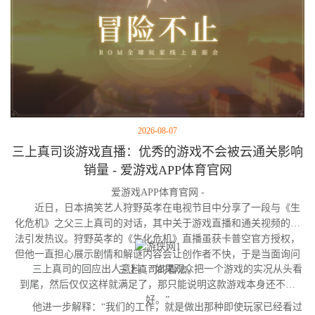
2026-08-07
三上真司谈游戏直播：优秀的游戏不会被云通关影响
销量 - 爱游戏APP体育官网
爱游戏APP体育官网 -
近日，日本搞笑艺人狩野英孝在电视节目中分享了一段与《生
化危机》之父三上真司的对话，其中关于游戏直播和通关视频的看
法引发热议。狩野英孝的《生化危机》直播虽获卡普空官方授权，
但他一直担心展示剧情和解谜内容会让创作者不快，于是当面询问
三上真司的回应出人意料：“如果观众把一个游戏的实况从头看
三上真司的看法。
到尾，然后仅仅这样就满足了，那只能说明这款游戏本身还不够
好。”
他进一步解释：“我们的工作，就是做出那种即使玩家已经看过