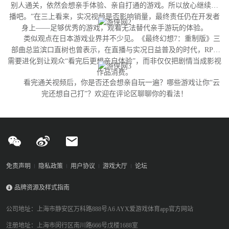
别人通关，依然会想亲手体验、亲自打通的游戏。所以放心继续直
播吧。”在三上看来，实况视频是否影响销量，最终责任仍在开发者
身上——足够优秀的游戏，观看无法替代亲手游玩的体验。
类似观点在日本游戏业界并不少见。《最终幻想7：重制版》三
部曲总监滨口直树也曾表示，在直播与实况日益普及的时代，RPG
需要进化到让观众“看完后更想亲自体验”，而非仅仅把剧情当成影视
作品消费。
看完通关视频后，你是否还会想亲自玩一遍？哪些游戏让你“云
完还想自己打”？欢迎在评论区聊聊你的看法！
免责声明
隐私政策
用户协议
游戏大厅
论坛
品牌资源及样式指南
公司地址：上海市静安区万科路888号A6 AYX爱游戏体育app官方网站
注册地址：上海市闵行区南川路666号戊楼1688室