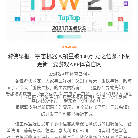
2026-08-07
游侠早报：宇宙机器人销量破430万 龙之信条2下周
更新 - 爱游戏APP体育官网
爱游戏APP体育官网 -
各位游侠网友，大家早上好呀！又到了每天「游侠早报」的时
间了，今天「游侠早报」的主要内容有： 《星际：异端先知》开
发或接近尾声，《龙之信条2》下周迎来更新，《宇宙机器人》销量
1.《星际：异端先知》开发或接近尾声！有望2027年发售
突破430万份，一起来看下详细内容吧。
根据顽皮狗最新招聘广告显示，其全新IP《星际：异端先知》
的开发工作可能已接近完成。
该工作室近日发布了多个语言质量保证测试员的招聘信息，涵
盖法语、葡萄牙语、德语、意大利语和韩语——语言测试通常在游
戏开发临近收尾时进行，意味着本作可能仅剩部分收尾和质量保障