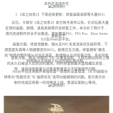
本作不支持中文
5.《龙之信条2》下周迎来更新：修复画面语音等大量BUG
近日，卡普空《龙之信条2》官方账号发布公告，针对玩家大量
反馈的画面、剧情、道具类故障开启修复工作，本次补丁预计于下
周内完成制作并全平台推送。更新覆盖PS5、PS5 Pro、Xbox Series
更新如下：
X|S及Steam全平台。
画面方面，修复觉醒者、随从及NPC毛发渲染优先级异常、下
颌宽度失真等人物建模变形BUG。剧情交互方面，修复拥有“袭击对
抗”特质的野外随从对话无语音、新增随从台词音量过低、多名同类
道具方面，根治“刹那的飞石”可重复拾取、入狱后超出持有上限
特质随从击退敌人后动作错乱等问题。
的永久石被送入旧货店的漏洞，同时修复佩戴头盔隐藏后发型异
常、道具持有数量与可售卖数量显示不符等细节问题。
Steam平台还将额外单独修复一处图形设置错误：DLSS超级分
辨率内“性能优先”与“画质优先”选项功能颠倒的问题。官方表示补丁
制作完成后将第一时间推送上线，恳请玩家耐心等待。