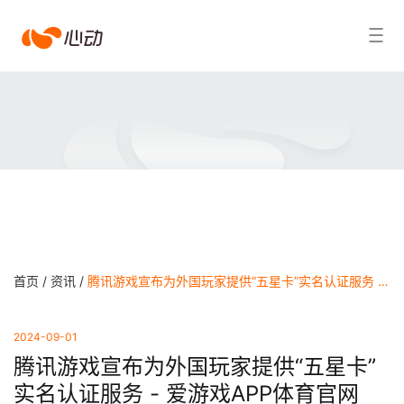
爱
搜索结果
游
戏
app
体
育
首页 /
资讯 /
腾讯游戏宣布为外国玩家提供“五星卡”实名认证服务 - 爱游戏APP体育官网
2024-09-01
腾讯游戏宣布为外国玩家提供“五星卡”
实名认证服务 - 爱游戏APP体育官网