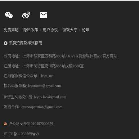
免责声明
隐私政策
用户协议
游戏大厅
论坛
品牌资源及样式指南
公司地址：上海市静安区万科路888号A6 AYX爱游戏体育app官方网站
注册地址：上海市闵行区南川路666号戊楼1688室
在线客服微信公众号：leyu_net
投诉举报邮箱: leyutousu@gmail.com
IP衍生&授权业务: leyux.lab@gmail.com
发行合作: leyucooperation@gmail.com
沪公网安备31010402000659
沪ICP备11033765号-9