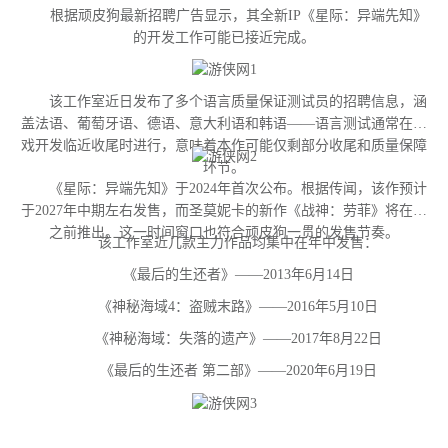
根据顽皮狗最新招聘广告显示，其全新IP《星际：异端先知》
的开发工作可能已接近完成。
该工作室近日发布了多个语言质量保证测试员的招聘信息，涵
盖法语、葡萄牙语、德语、意大利语和韩语——语言测试通常在游
戏开发临近收尾时进行，意味着本作可能仅剩部分收尾和质量保障
环节。
《星际：异端先知》于2024年首次公布。根据传闻，该作预计
于2027年中期左右发售，而圣莫妮卡的新作《战神：劳菲》将在其
之前推出。这一时间窗口也符合顽皮狗一贯的发售节奏。
该工作室近几款主力作品均集中在年中发售：
《最后的生还者》——2013年6月14日
《神秘海域4：盗贼末路》——2016年5月10日
《神秘海域：失落的遗产》——2017年8月22日
《最后的生还者 第二部》——2020年6月19日