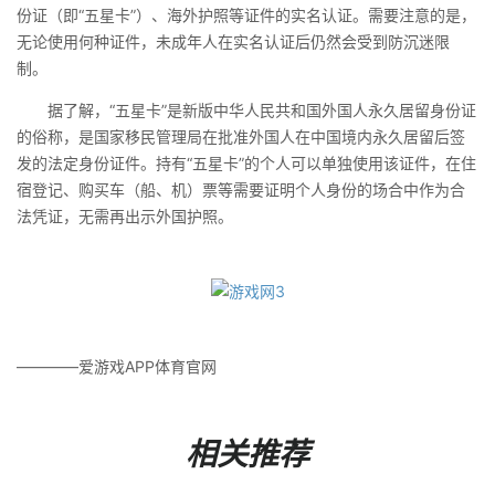
份证（即“五星卡”）、海外护照等证件的实名认证。需要注意的是，
无论使用何种证件，未成年人在实名认证后仍然会受到防沉迷限
制。
据了解，“五星卡”是新版中华人民共和国外国人永久居留身份证
的俗称，是国家移民管理局在批准外国人在中国境内永久居留后签
发的法定身份证件。持有“五星卡”的个人可以单独使用该证件，在住
宿登记、购买车（船、机）票等需要证明个人身份的场合中作为合
法凭证，无需再出示外国护照。
————爱游戏APP体育官网
相关推荐