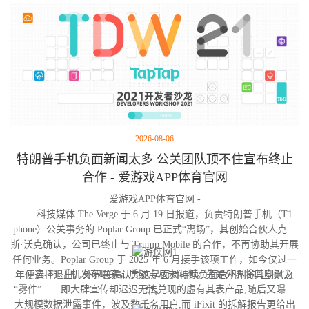
2026-08-06
特朗普手机负面新闻太多 公关团队顶不住宣布终止
合作 - 爱游戏APP体育官网
爱游戏APP体育官网 -
科技媒体 The Verge 于 6 月 19 日报道，负责特朗普手机（T1
phone）公关事务的 Poplar Group 已正式“离场”，其创始合伙人克里
斯·沃克确认，公司已终止与 Trump Mobile 的合作，不再协助其开展
任何业务。Poplar Group 于 2025 年 6 月接手该项工作，如今仅过一
自 T1 手机发布以来，质疑声从未间断。先是外界将其嘲讽为
年便选择退出，外界普遍认为这是面对持续负面危机时的“止损”之
“雾件”——即大肆宣传却迟迟无法兑现的虚有其表产品;随后又曝出
举。
大规模数据泄露事件，波及数千名用户;而 iFixit 的拆解报告更给出