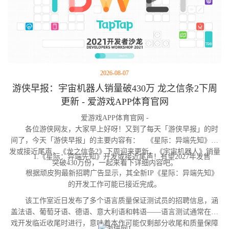
2026-08-07
游侠早报：宇宙机器人销量破430万 龙之信条2下周
更新 - 爱游戏APP体育官网
爱游戏APP体育官网 -
各位游侠网友，大家早上好呀！又到了每天「游侠早报」的时
间了，今天「游侠早报」的主要内容有： 《星际：异端先知》开
发或接近尾声，《龙之信条2》下周迎来更新，《宇宙机器人》销量
1.《星际：异端先知》开发或接近尾声！有望2027年发售
突破430万份，一起来看下详细内容吧。
根据顽皮狗最新招聘广告显示，其全新IP《星际：异端先知》
的开发工作可能已接近完成。
该工作室近日发布了多个语言质量保证测试员的招聘信息，涵
盖法语、葡萄牙语、德语、意大利语和韩语——语言测试通常在游
戏开发临近收尾时进行，意味着本作可能仅剩部分收尾和质量保障