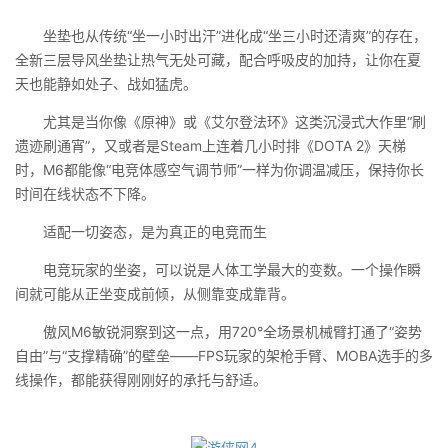
坐垫也从传统“坐一小时出汗”进化成“坐三小时还清爽”的存在，
全新三层导风坐垫让热气无处可藏，配合呼吸皮的加持，让你在夏
天也能静如处子、战如猛虎。
尤其是当你像《原神》或《艾尔登法环》这类沉浸式大作里“刷
遗迹刷通宵”，又或者是Steam上连着几小时排《DOTA 2》天梯
时，M6都能像“电竞体感空气调节师”一样为你调温减压，保持你长
时间在线状态不下降。
适配一切姿态，是为真正的电竞而生
电竞玩家的坐姿，可以说是人体工学最大的变数。一个操作瞬
间就可能从正坐变成前倾，从侧靠变成靠背。
傲风M6敏锐洞察到这一点，用720°全场景机械臂打通了“姿势
自由”与“支撑精确”的壁垒——FPS玩家的架枪手臂、MOBA选手的多
线操作，都能获得刚刚好的承托与舒适。