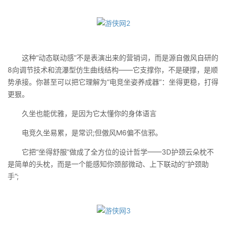
这种“动态联动感”不是表演出来的营销词，而是源自傲风自研的
8向调节技术和流瀑型仿生曲线结构——它支撑你，不是硬撑，是顺
势承接。你甚至可以把它理解为“电竞坐姿养成器”：坐得更稳，打得
更狠。
久坐也能优雅，是因为它太懂你的身体语言
电竞久坐易累，是常识;但傲风M6偏不信邪。
它把“坐得舒服”做成了全方位的设计哲学——3D护颈云朵枕不
是简单的头枕，而是一个能感知你颈部微动、上下联动的“护颈助
手”;