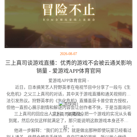
2026-08-07
三上真司谈游戏直播：优秀的游戏不会被云通关影响
销量 - 爱游戏APP体育官网
爱游戏APP体育官网 -
近日，日本搞笑艺人狩野英孝在电视节目中分享了一段与《生
化危机》之父三上真司的对话，其中关于游戏直播和通关视频的看
法引发热议。狩野英孝的《生化危机》直播虽获卡普空官方授权，
但他一直担心展示剧情和解谜内容会让创作者不快，于是当面询问
三上真司的回应出人意料：“如果观众把一个游戏的实况从头看
三上真司的看法。
到尾，然后仅仅这样就满足了，那只能说明这款游戏本身还不够
好。”
他进一步解释：“我们的工作，就是做出那种即使玩家已经看过