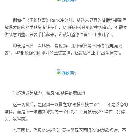
例如打《英雄联盟》Rank冲分时，从选人界面的慵懒斜靠到团
战爆发时的双手贴桌专注操作，M6的机械臂都能秒切模式，不需要
你刻意调整，只要手抬起来，它就知道你准备“干正事儿了”。
即便是直播、看比赛、剪视频、测评录播等不同的“泛电竞场
景”，M6都能提供刚刚好的坐姿支撑，让舒适不止于“战斗状态”。
当舒适成为战力，傲风M6就是最强Buff
这一切背后，是傲风一以贯之的“硬核科技主义”——不是浮夸的
堆料，而是每一项创新都指向一个目标：让竞技玩家坐得住、打得
久、赢得爽。
也正因此，傲风M6被称为“竞技类玩家闭眼入”的爆款候选，不