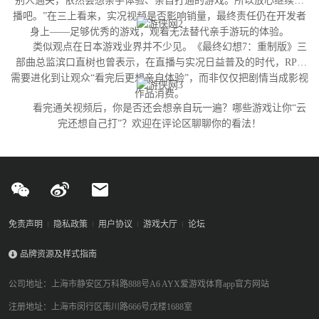
别人通关，依然会想亲手体验、亲自打通的游戏。所以放心继续直
播吧。”在三上看来，实况视频是否影响销量，最终责任仍在开发者
身上——足够优秀的游戏，观看无法替代亲手游玩的体验。
类似观点在日本游戏业界并不少见。《最终幻想7：重制版》三
部曲总监滨口直树也曾表示，在直播与实况日益普及的时代，RPG
需要进化到让观众“看完后更想亲自体验”，而非仅仅把剧情当成影视
作品消费。
看完通关视频后，你是否还会想亲自玩一遍？哪些游戏让你“云
完还想自己打”？欢迎在评论区聊聊你的看法！
免责声明
隐私政策
用户协议
游戏大厅
论坛
品牌资源及样式指南
公司地址：上海市静安区万科路888号A6 AYX爱游戏体育app官方网站
注册地址：上海市闵行区南川路666号戊楼1688室