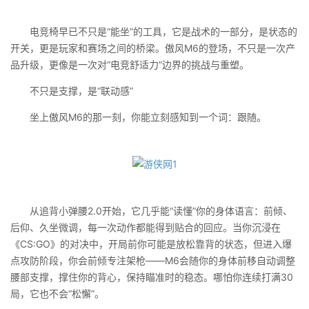
电竞椅早已不只是“能坐”的工具，它是战术的一部分，是状态的
开关，更是玩家和赛场之间的桥梁。傲风M6的登场，不只是一次产
品升级，更像是一次对“电竞舒适力”边界的挑战与重塑。
不只是支撑，是“联动感”
坐上傲风M6的那一刻，你能立刻感知到一个词：跟随。
从追背小弹腰2.0开始，它几乎能“读懂”你的身体语言：前倾、
后仰、久坐微调，每一次动作都能得到贴合的回应。当你沉浸在
《CS:GO》的对决中，开局前你可能是放松靠背的状态，但进入爆
点攻防阶段，你会前倾专注架枪——M6会随你的身体前移自动调整
腰部支撑，撑住你的背心，保持瞄准时的稳态。哪怕你连续打满30
局，它也不会“松懈”。