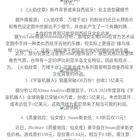
环节。
2.《火焰纹章》新作背景或来自西班牙！女主造型藏细节
据外媒报道，《火焰纹章：万缕千丝》的粉丝们近日从预告片
和角色设定图中挖掘出不少细节，并由此产生了一个有趣的猜测
——本作的世界观可能受到西班牙文化启发。
据YouTube频道Nintenleaks分析，游戏女主角Leda在官方艺术设
定图中手持一种类似西班牙吉他的乐器，但实际上更接近“维乌埃拉
琴（Vihuela）”，这是一种起源于西班牙中世纪时期的传统乐器。
此外，部分玩家还注意到Leda的服饰设计、肤色风格以及整体
角色气质，也带有一定的伊比利亚半岛文化特征。因此有观点认
为，《火焰纹章：万缕千丝》可能会成为系列首部明显借鉴西班牙
文化背景的作品。
3.《宇宙机器人》销量突破430万份！创收2.5亿美元
据分析公司Alinea Analytics数据显示，TGA 2024年度游戏《宇
宙机器人》全球销量已突破430万套，创收2.5亿美元。考虑到其开发
成本远低于1亿美元，这款游戏为索尼带来了相当可观的利润。
4.《质量效应：仙女座》Steam新史低：0.8折后仅15元！
近日，BioWare《质量效应：仙女座》豪华版在Steam迎来新史
低价格。游戏原价198元，现仅需15.84元，相当于0.8折。需注意，