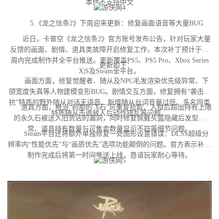
本作不支持中文
5.《龙之信条2》下周迎来更新：修复画面语音等大量BUG
近日，卡普空《龙之信条2》官方账号发布公告，针对玩家大量
反馈的画面、剧情、道具类故障开启修复工作，本次补丁预计于下
周内完成制作并全平台推送。更新覆盖PS5、PS5 Pro、Xbox Series
更新如下：
X|S及Steam全平台。
画面方面，修复觉醒者、随从及NPC毛发渲染优先级异常、下
颌宽度失真等人物建模变形BUG。剧情交互方面，修复拥有“袭击对
抗”特质的野外随从对话无语音、新增随从台词音量过低、多名同类
道具方面，根治“刹那的飞石”可重复拾取、入狱后超出持有上限
特质随从击退敌人后动作错乱等问题。
的永久石被送入旧货店的漏洞，同时修复佩戴头盔隐藏后发型异
常、道具持有数量与可售卖数量显示不符等细节问题。
Steam平台还将额外单独修复一处图形设置错误：DLSS超级分
辨率内“性能优先”与“画质优先”选项功能颠倒的问题。官方表示补丁
制作完成后将第一时间推送上线，恳请玩家耐心等待。