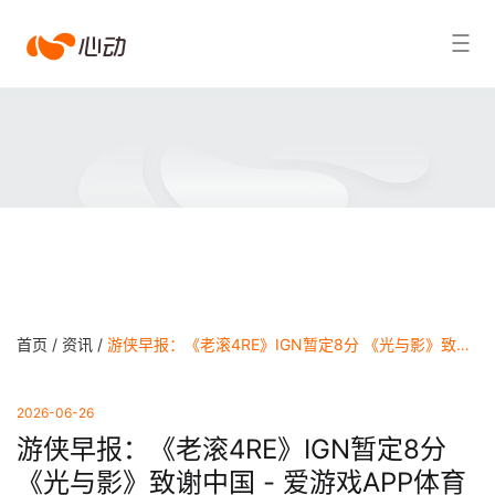
爱
搜索结果
游
戏
app
体
育
首页 /
资讯 /
游侠早报：《老滚4RE》IGN暂定8分 《光与影》致谢中国 - 爱游戏APP体育官网
2026-06-26
游侠早报：《老滚4RE》IGN暂定8分
《光与影》致谢中国 - 爱游戏APP体育