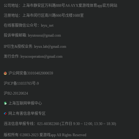
公司地址：上海市静安区万科路888号A6 AYX爱游戏体育app官方网站
注册地址：上海市闵行区南川路666号戊楼1688室
在线客服微信公众号：leyu_net
投诉举报邮箱: leyutousu@gmail.com
IP衍生&授权业务: leyux.lab@gmail.com
发行合作: leyucooperation@gmail.com
沪公网安备31010402000659
沪ICP备11033765号-9
沪B2-20120024
上海互联网举报中心
网上有害信息举报专区
违法信息举报专线：021-60382260 (工作日 9:30 ~ 12:00, 13:30 ~ 18:30)
版权所有 ©2003-2023 爱游戏app All Rights Reserved