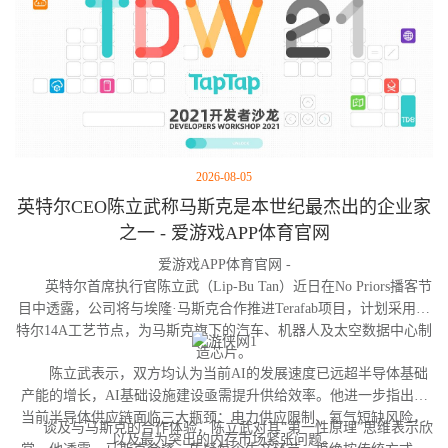
2026-08-05
英特尔CEO陈立武称马斯克是本世纪最杰出的企业家
之一 - 爱游戏APP体育官网
爱游戏APP体育官网 -
英特尔首席执行官陈立武（Lip-Bu Tan）近日在No Priors播客节
目中透露，公司将与埃隆·马斯克合作推进Terafab项目，计划采用英
特尔14A工艺节点，为马斯克旗下的汽车、机器人及太空数据中心制
造芯片。
陈立武表示，双方均认为当前AI的发展速度已远超半导体基础
产能的增长，AI基础设施建设亟需提升供给效率。他进一步指出，
当前半导体供应链面临三大瓶颈：电力供应限制、氦气短缺风险，
谈及与马斯克的合作体验，陈立武对其“第一性原理”思维表示欣
以及最为突出的内存市场紧张问题。