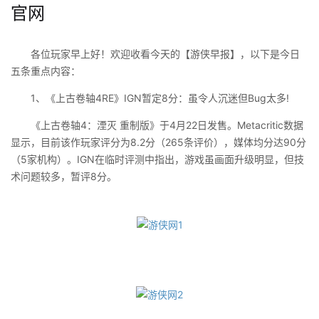
官网
各位玩家早上好！欢迎收看今天的【游侠早报】，以下是今日
五条重点内容：
1、《上古卷轴4RE》IGN暂定8分：虽令人沉迷但Bug太多!
《上古卷轴4：湮灭 重制版》于4月22日发售。Metacritic数据
显示，目前该作玩家评分为8.2分（265条评价），媒体均分达90分
（5家机构）。IGN在临时评测中指出，游戏虽画面升级明显，但技
术问题较多，暂评8分。