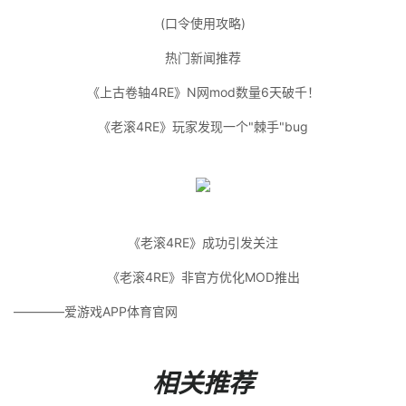
(口令使用攻略)
热门新闻推荐
《上古卷轴4RE》N网mod数量6天破千！
《老滚4RE》玩家发现一个"棘手"bug
《老滚4RE》成功引发关注
《老滚4RE》非官方优化MOD推出
————爱游戏APP体育官网
相关推荐