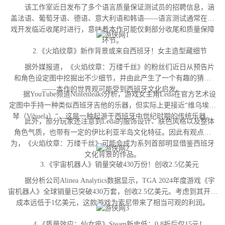
该工作室近日发布了多个语言质量保证测试员的招聘信息，涵
盖法语、葡萄牙语、德语、意大利语和韩语——语言测试通常在游
戏开发临近收尾时进行，意味着本作可能仅剩部分收尾和质量保障
环节。
2.《火焰纹章》新作背景或来自西班牙！女主造型藏细节
据外媒报道，《火焰纹章：万缕千丝》的粉丝们近日从预告片
和角色设定图中挖掘出不少细节，并由此产生了一个有趣的猜测
——本作的世界观可能受到西班牙文化启发。
据YouTube频道Nintenleaks分析，游戏女主角Leda在官方艺术设
定图中手持一种类似西班牙吉他的乐器，但实际上更接近“维乌埃拉
琴（Vihuela）”，这是一种起源于西班牙中世纪时期的传统乐器。
此外，部分玩家还注意到Leda的服饰设计、肤色风格以及整体
角色气质，也带有一定的伊比利亚半岛文化特征。因此有观点认
为，《火焰纹章：万缕千丝》可能会成为系列首部明显借鉴西班牙
文化背景的作品。
3.《宇宙机器人》销量突破430万份！创收2.5亿美元
据分析公司Alinea Analytics数据显示，TGA 2024年度游戏《宇
宙机器人》全球销量已突破430万套，创收2.5亿美元。考虑到其开发
成本远低于1亿美元，这款游戏为索尼带来了相当可观的利润。
4.《质量效应：仙女座》Steam新史低：0.8折后仅15元！