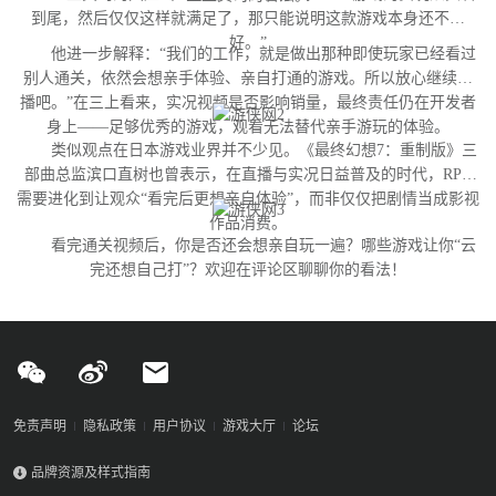
到尾，然后仅仅这样就满足了，那只能说明这款游戏本身还不够
好。”
他进一步解释：“我们的工作，就是做出那种即使玩家已经看过
别人通关，依然会想亲手体验、亲自打通的游戏。所以放心继续直
播吧。”在三上看来，实况视频是否影响销量，最终责任仍在开发者
身上——足够优秀的游戏，观看无法替代亲手游玩的体验。
类似观点在日本游戏业界并不少见。《最终幻想7：重制版》三
部曲总监滨口直树也曾表示，在直播与实况日益普及的时代，RPG
需要进化到让观众“看完后更想亲自体验”，而非仅仅把剧情当成影视
作品消费。
看完通关视频后，你是否还会想亲自玩一遍？哪些游戏让你“云
完还想自己打”？欢迎在评论区聊聊你的看法！
免责声明
隐私政策
用户协议
游戏大厅
论坛
品牌资源及样式指南