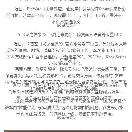
近日，BioWare《质量效应：仙女座》豪华版在Steam迎来新史
低价格。游戏原价198元，现仅需15.84元，相当于0.8折。需注意，
本作不支持中文
5.《龙之信条2》下周迎来更新：修复画面语音等大量BUG
近日，卡普空《龙之信条2》官方账号发布公告，针对玩家大量
反馈的画面、剧情、道具类故障开启修复工作，本次补丁预计于下
周内完成制作并全平台推送。更新覆盖PS5、PS5 Pro、Xbox Series
更新如下：
X|S及Steam全平台。
画面方面，修复觉醒者、随从及NPC毛发渲染优先级异常、下
颌宽度失真等人物建模变形BUG。剧情交互方面，修复拥有“袭击对
抗”特质的野外随从对话无语音、新增随从台词音量过低、多名同类
道具方面，根治“刹那的飞石”可重复拾取、入狱后超出持有上限
特质随从击退敌人后动作错乱等问题。
的永久石被送入旧货店的漏洞，同时修复佩戴头盔隐藏后发型异
常、道具持有数量与可售卖数量显示不符等细节问题。
Steam平台还将额外单独修复一处图形设置错误：DLSS超级分
辨率内“性能优先”与“画质优先”选项功能颠倒的问题。官方表示补丁
制作完成后将第一时间推送上线，恳请玩家耐心等待。