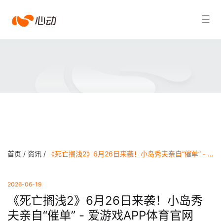
爱
搜索结果
游
戏
app
体
育
首页 /
资讯 /
《死亡搁浅2》6月26日来袭！小岛秀夫亲自“催单” - 爱游戏APP体育官网
2026-06-19
《死亡搁浅2》6月26日来袭！小岛秀
夫亲自“催单” - 爱游戏APP体育官网