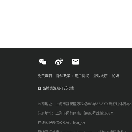
免责声明
隐私政策
用户协议
游戏大厅
论坛
品牌资源及样式指南
公司地址：上海市静安区万科路888号A6 AYX爱游戏体育ap
注册地址：上海市闵行区南川路666号戊楼1688室
在线客服微信公众号：leyu_net