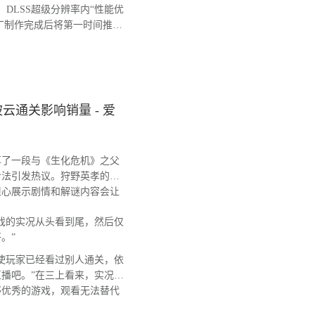
DLSS超级分辨率内“性能优
补丁制作完成后将第一时间推送
通关影响销量 - 爱
了一段与《生化危机》之父
看法引发热议。狩野英孝的
担心展示剧情和解谜内容会让
戏的实况从头看到尾，然后仅
。”
使玩家已经看过别人通关，依
播吧。”在三上看来，实况视
够优秀的游戏，观看无法替代