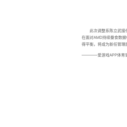
此次调整系陈立武接任CE
在面对AMD持续蚕食数
得平衡，将成为新任管理
————爱游戏APP体育