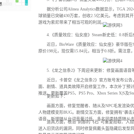
据分析公司Alinea Analytics数据显示，TGA
球销量已突破430万套，创收2.5亿美元。考虑到其
游戏为索尼带来了相当可观的利润。
4.《质量效应：仙女座》Steam新史低：0.8折后
近日，BioWare《质量效应：仙女座》豪华版在S
原价198元，现仅需15.84元，相当于0.8折。需注
5.《龙之信条2》下周迎来更新：修复画面语音等
近日，卡普空《龙之信条2》官方账号发布公告
面、剧情、道具类故障开启修复工作，本次补丁预
推送。更新覆盖PS5、PS5 Pro、Xbox Series X|S及
更新如下：
画面方面，修复觉醒者、随从及NPC毛发渲染优
人物建模变形BUG。剧情交互方面，修复拥有“袭击
语音、新增随从台词音量过低、多名同类特质随从
道具方面，根治“刹那的飞石”可重复拾取、入狱
送入旧货店的漏洞，同时修复佩戴头盔隐藏后发型