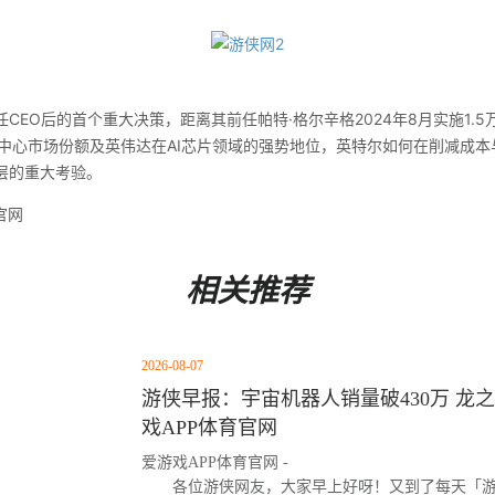
O后的首个重大决策，距离其前任帕特·格尔辛格2024年8月实施1.5
据中心市场份额及英伟达在AI芯片领域的强势地位，英特尔如何在削减成
层的重大考验。
官网
相关推荐
2026-08-07
游侠早报：宇宙机器人销量破430万 龙之
戏APP体育官网
爱游戏APP体育官网 -
各位游侠网友，大家早上好呀！又到了每天「游