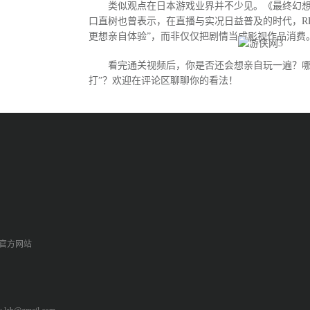
类似观点在日本游戏业界并不少见。《最终幻想
口直树也曾表示，在直播与实况日益普及的时代，R
更想亲自体验”，而非仅仅把剧情当成影视作品消费
看完通关视频后，你是否还会想亲自玩一遍？哪
打”？欢迎在评论区聊聊你的看法！
p官方网站