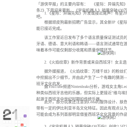
「游侠早报」的主要内容有： 《星际：异端先知
条2》下周迎来更新，《宇宙机器人》销量突破430
1.《星际：异端先知》开发或接近尾声！有望20
吧。
根据顽皮狗最新招聘广告显示，其全新IP《星际
能已接近完成。
该工作室近日发布了多个语言质量保证测试员的
牙语、德语、意大利语和韩语——语言测试通常在
味着本作可能仅剩部分收尾和质量保障环节。
2.《火焰纹章》新作背景或来自西班牙！女主造
据外媒报道，《火焰纹章：万缕千丝》的粉丝们
中挖掘出不少细节，并由此产生了一个有趣的猜测
班牙文化启发。
据YouTube频道Nintenleaks分析，游戏女主角
种类似西班牙吉他的乐器，但实际上更接近“维乌埃拉琴（
起源于西班牙中世纪时期的传统乐器。
此外，部分玩家还注意到Leda的服饰设计、肤
带有一定的伊比利亚半岛文化特征。因此有观点认
可能会成为系列首部明显借鉴西班牙文化背景的作
3.《宇宙机器人》销量突破430万份！创收2.5亿