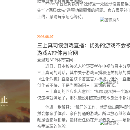
数量显示不符等细节问题。
Steam平台还将额外单独修复一处图形设置错误：
先”与“画质优先”选项功能颠倒的问题。官方表示
上线，恳请玩家耐心等待。
2026-08-07
三上真司谈游戏直播：优秀的游戏不会被云
游戏APP体育官网
爱游戏APP体育官网 -
近日，日本搞笑艺人狩野英孝在电视节目中分享
三上真司的对话，其中关于游戏直播和通关视频的
《生化危机》直播虽获卡普空官方授权，但他一直
创作者不快，于是当面询问三上真司的看法。
三上真司的回应出人意料：“如果观众把一个游
仅这样就满足了，那只能说明这款游戏本身还不够好
他进一步解释：“我们的工作，就是做出那种即
然会想亲手体验、亲自打通的游戏。所以放心继续直
频是否影响销量，最终责任仍在开发者身上——足
亲手游玩的体验。