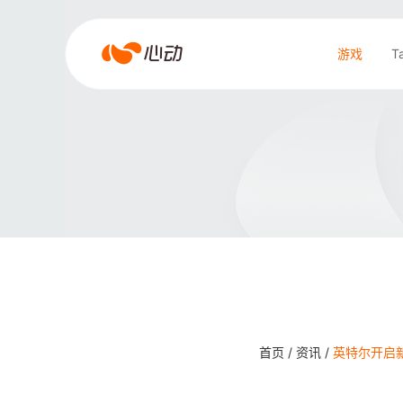
爱
游戏
T
游
戏
搜索结果
app
体
育
首页 /
资讯 /
英特尔开启新