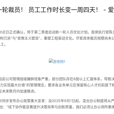
轮裁员！ 员工工作时长变一周四天！ - 爱
日正式确认，将于第二季度启动新一轮人员优化计划。首席执行官陈
架构冗余"与"官僚主义壁垒"，重塑工程驱动文化。尽管具体裁员规模尚未
员工。
公司管理层级臃肿现象严重，部分团队存在8层以上汇报体系，导致决
人力实现最大价值"的管理理念，要求各业务单元在保留核心人才的前提下
在未来数月内加速推进。
步宣布办公政策重大变革：自2025年9月1日起，混合办公制度将从
指出："线下协作能显著提升决策效率与创新质量，我们必须让办公场所重焕