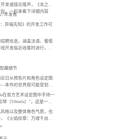
》开发或接近尾声，《龙之信
万份，一起来看下详细内容
27年发售
：异端先知》的开发工作可
招聘信息，涵盖法语、葡萄
游戏开发临近收尾时进行，意
型藏细节
近日从预告片和角色设定图
——本作的世界观可能受到西
Leda在官方艺术设定图中手持一
Vihuela）”，这是一种
色风格以及整体角色气质，也
为，《火焰纹章：万缕千丝》
品。
美元