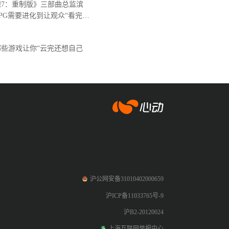
7：重制版》三部曲总监滨
PG需要进化到让观众“看完后
。
些游戏让你“云完还想自己
爱游戏app体育
沪公网安备31010402000659
沪ICP备11033765号-9
沪B2-20120024
上海互联网举报中心