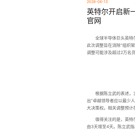
2026-06-13
英特尔开启新一
官网
全球半导体巨头英特尔近
此次调整旨在消除"组织
调整可能涉及超过2万名
根据陈立武的表述，当前
出"卓越领导者应以最少
大决策权。相关调整预计
值得关注的是，英特尔同
由3天增至4天。陈立武