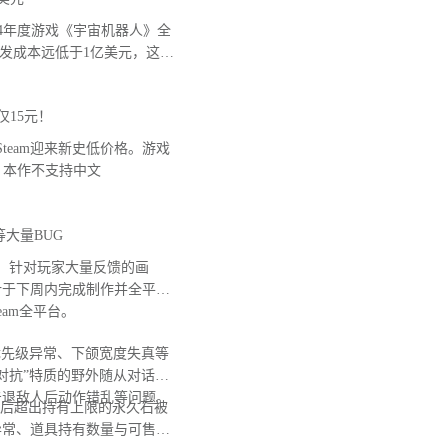
 2024年度游戏《宇宙机器人》全
开发成本远低于1亿美元，这款
仅15元！
team迎来新史低价格。游戏
意，本作不支持中文
大量BUG
，针对玩家大量反馈的画
计于下周内完成制作并全平台
Steam全平台。
先级异常、下颌宽度失真等
对抗”特质的野外随从对话无
击退敌人后动作错乱等问题。
后超出持有上限的永久石被
异常、道具持有数量与可售卖