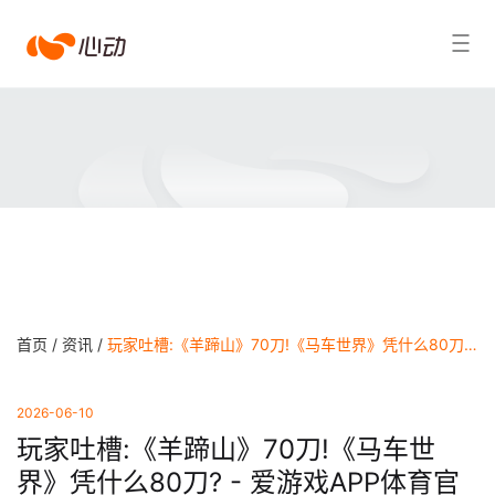
爱
搜索结果
游
戏
app
体
育
首页 /
资讯 /
玩家吐槽:《羊蹄山》70刀!《马车世界》凭什么80刀? - 爱游戏APP体育官网
2026-06-10
玩家吐槽:《羊蹄山》70刀!《马车世
界》凭什么80刀? - 爱游戏APP体育官