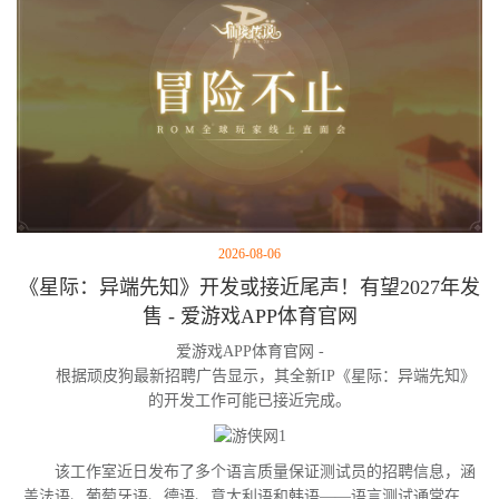
2026-08-06
《星际：异端先知》开发或接近尾声！有望2027年发
售 - 爱游戏APP体育官网
爱游戏APP体育官网 -
根据顽皮狗最新招聘广告显示，其全新IP《星际：异端先知》
的开发工作可能已接近完成。
该工作室近日发布了多个语言质量保证测试员的招聘信息，涵
盖法语、葡萄牙语、德语、意大利语和韩语——语言测试通常在游