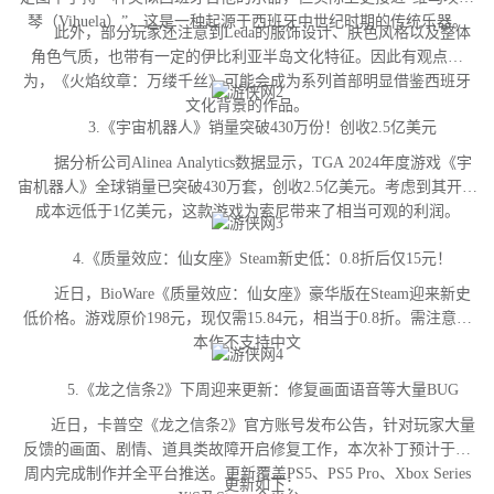
琴（Vihuela）”，这是一种起源于西班牙中世纪时期的传统乐器。
此外，部分玩家还注意到Leda的服饰设计、肤色风格以及整体
角色气质，也带有一定的伊比利亚半岛文化特征。因此有观点认
为，《火焰纹章：万缕千丝》可能会成为系列首部明显借鉴西班牙
文化背景的作品。
3.《宇宙机器人》销量突破430万份！创收2.5亿美元
据分析公司Alinea Analytics数据显示，TGA 2024年度游戏《宇
宙机器人》全球销量已突破430万套，创收2.5亿美元。考虑到其开发
成本远低于1亿美元，这款游戏为索尼带来了相当可观的利润。
4.《质量效应：仙女座》Steam新史低：0.8折后仅15元！
近日，BioWare《质量效应：仙女座》豪华版在Steam迎来新史
低价格。游戏原价198元，现仅需15.84元，相当于0.8折。需注意，
本作不支持中文
5.《龙之信条2》下周迎来更新：修复画面语音等大量BUG
近日，卡普空《龙之信条2》官方账号发布公告，针对玩家大量
反馈的画面、剧情、道具类故障开启修复工作，本次补丁预计于下
周内完成制作并全平台推送。更新覆盖PS5、PS5 Pro、Xbox Series
更新如下：