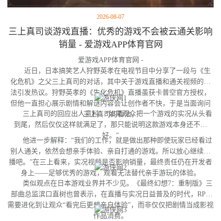
2026-08-07
三上真司谈游戏直播：优秀的游戏不会被云通关影响
销量 - 爱游戏APP体育官网
爱游戏APP体育官网 -
近日，日本搞笑艺人狩野英孝在电视节目中分享了一段与《生
化危机》之父三上真司的对话，其中关于游戏直播和通关视频的看
法引发热议。狩野英孝的《生化危机》直播虽获卡普空官方授权，
但他一直担心展示剧情和解谜内容会让创作者不快，于是当面询问
三上真司的回应出人意料：“如果观众把一个游戏的实况从头看
三上真司的看法。
到尾，然后仅仅这样就满足了，那只能说明这款游戏本身还不够
好。”
他进一步解释：“我们的工作，就是做出那种即使玩家已经看过
别人通关，依然会想亲手体验、亲自打通的游戏。所以放心继续直
播吧。”在三上看来，实况视频是否影响销量，最终责任仍在开发者
身上——足够优秀的游戏，观看无法替代亲手游玩的体验。
类似观点在日本游戏业界并不少见。《最终幻想7：重制版》三
部曲总监滨口直树也曾表示，在直播与实况日益普及的时代，RPG
需要进化到让观众“看完后更想亲自体验”，而非仅仅把剧情当成影视
作品消费。