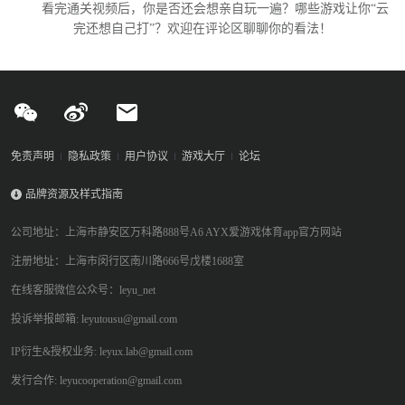
看完通关视频后，你是否还会想亲自玩一遍？哪些游戏让你“云
完还想自己打”？欢迎在评论区聊聊你的看法！
免责声明
隐私政策
用户协议
游戏大厅
论坛
品牌资源及样式指南
公司地址：上海市静安区万科路888号A6 AYX爱游戏体育app官方网站
注册地址：上海市闵行区南川路666号戊楼1688室
在线客服微信公众号：leyu_net
投诉举报邮箱: leyutousu@gmail.com
IP衍生&授权业务: leyux.lab@gmail.com
发行合作: leyucooperation@gmail.com