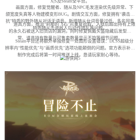
X|S及Steam全平台。
画面方面，修复觉醒者、随从及NPC毛发渲染优先级异常、下
颌宽度失真等人物建模变形BUG。剧情交互方面，修复拥有“袭击对
抗”特质的野外随从对话无语音、新增随从台词音量过低、多名同类
道具方面，根治“刹那的飞石”可重复拾取、入狱后超出持有上限
特质随从击退敌人后动作错乱等问题。
的永久石被送入旧货店的漏洞，同时修复佩戴头盔隐藏后发型异
常、道具持有数量与可售卖数量显示不符等细节问题。
Steam平台还将额外单独修复一处图形设置错误：DLSS超级分
辨率内“性能优先”与“画质优先”选项功能颠倒的问题。官方表示补丁
制作完成后将第一时间推送上线，恳请玩家耐心等待。