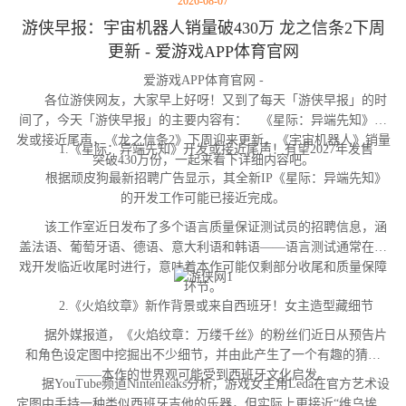
2026-08-07
游侠早报：宇宙机器人销量破430万 龙之信条2下周
更新 - 爱游戏APP体育官网
爱游戏APP体育官网 -
各位游侠网友，大家早上好呀！又到了每天「游侠早报」的时
间了，今天「游侠早报」的主要内容有： 《星际：异端先知》开
发或接近尾声，《龙之信条2》下周迎来更新，《宇宙机器人》销量
1.《星际：异端先知》开发或接近尾声！有望2027年发售
突破430万份，一起来看下详细内容吧。
根据顽皮狗最新招聘广告显示，其全新IP《星际：异端先知》
的开发工作可能已接近完成。
该工作室近日发布了多个语言质量保证测试员的招聘信息，涵
盖法语、葡萄牙语、德语、意大利语和韩语——语言测试通常在游
戏开发临近收尾时进行，意味着本作可能仅剩部分收尾和质量保障
环节。
2.《火焰纹章》新作背景或来自西班牙！女主造型藏细节
据外媒报道，《火焰纹章：万缕千丝》的粉丝们近日从预告片
和角色设定图中挖掘出不少细节，并由此产生了一个有趣的猜测
——本作的世界观可能受到西班牙文化启发。
据YouTube频道Nintenleaks分析，游戏女主角Leda在官方艺术设
定图中手持一种类似西班牙吉他的乐器，但实际上更接近“维乌埃拉