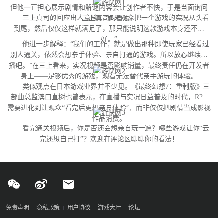
但他一直担心展示剧情和解谜内容会让创作者不快，于是当面询问
三上真司的回应出人意料：“如果观众把一个游戏的实况从头看
三上真司的看法。
到尾，然后仅仅这样就满足了，那只能说明这款游戏本身还不够
好。”
他进一步解释：“我们的工作，就是做出那种即使玩家已经看过
别人通关，依然会想亲手体验、亲自打通的游戏。所以放心继续直
播吧。”在三上看来，实况视频是否影响销量，最终责任仍在开发者
身上——足够优秀的游戏，观看无法替代亲手游玩的体验。
类似观点在日本游戏业界并不少见。《最终幻想7：重制版》三
部曲总监滨口直树也曾表示，在直播与实况日益普及的时代，RPG
需要进化到让观众“看完后更想亲自体验”，而非仅仅把剧情当成影视
作品消费。
看完通关视频后，你是否还会想亲自玩一遍？哪些游戏让你“云
完还想自己打”？欢迎在评论区聊聊你的看法！
免责声明
隐私政策
用户协议
游戏大厅
论坛