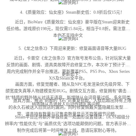
4.《质量效应：仙女座》Steam新史低：0.8折后仅15元！
近日，BioWare《质量效应：仙女座》豪华版在Steam迎来新史
低价格。游戏原价198元，现仅需15.84元，相当于0.8折。需注意，
本作不支持中文
5.《龙之信条2》下周迎来更新：修复画面语音等大量BUG
近日，卡普空《龙之信条2》官方账号发布公告，针对玩家大量
反馈的画面、剧情、道具类故障开启修复工作，本次补丁预计于下
周内完成制作并全平台推送。更新覆盖PS5、PS5 Pro、Xbox Series
更新如下：
X|S及Steam全平台。
画面方面，修复觉醒者、随从及NPC毛发渲染优先级异常、下
颌宽度失真等人物建模变形BUG。剧情交互方面，修复拥有“袭击对
抗”特质的野外随从对话无语音、新增随从台词音量过低、多名同类
道具方面，根治“刹那的飞石”可重复拾取、入狱后超出持有上限
特质随从击退敌人后动作错乱等问题。
的永久石被送入旧货店的漏洞，同时修复佩戴头盔隐藏后发型异
常、道具持有数量与可售卖数量显示不符等细节问题。
Steam平台还将额外单独修复一处图形设置错误：DLSS超级分
辨率内“性能优先”与“画质优先”选项功能颠倒的问题。官方表示补丁
制作完成后将第一时间推送上线，恳请玩家耐心等待。