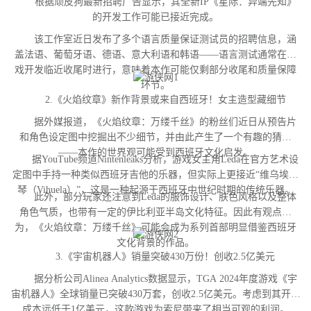
根据顽皮狗最新招聘广告显示，其全新IP《星际：异端先知》
的开发工作可能已接近完成。
该工作室近日发布了多个语言质量保证测试员的招聘信息，涵
盖法语、葡萄牙语、德语、意大利语和韩语——语言测试通常在游
戏开发临近收尾时进行，意味着本作可能仅剩部分收尾和质量保障
环节。
2.《火焰纹章》新作背景或来自西班牙！女主造型藏细节
据外媒报道，《火焰纹章：万缕千丝》的粉丝们近日从预告片
和角色设定图中挖掘出不少细节，并由此产生了一个有趣的猜测
——本作的世界观可能受到西班牙文化启发。
据YouTube频道Nintenleaks分析，游戏女主角Leda在官方艺术设
定图中手持一种类似西班牙吉他的乐器，但实际上更接近“维乌埃拉
琴（Vihuela）”，这是一种起源于西班牙中世纪时期的传统乐器。
此外，部分玩家还注意到Leda的服饰设计、肤色风格以及整体
角色气质，也带有一定的伊比利亚半岛文化特征。因此有观点认
为，《火焰纹章：万缕千丝》可能会成为系列首部明显借鉴西班牙
文化背景的作品。
3.《宇宙机器人》销量突破430万份！创收2.5亿美元
据分析公司Alinea Analytics数据显示，TGA 2024年度游戏《宇
宙机器人》全球销量已突破430万套，创收2.5亿美元。考虑到其开发
成本远低于1亿美元，这款游戏为索尼带来了相当可观的利润。