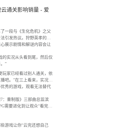
通关影响销量 - 爱
了一段与《生化危机》之父
看法引发热议。狩野英孝的
担心展示剧情和解谜内容会让
戏的实况从头看到尾，然后仅
。”
使玩家已经看过别人通关，依
播吧。”在三上看来，实况视
够优秀的游戏，观看无法替代
7：重制版》三部曲总监滨
PG需要进化到让观众“看完后
。
些游戏让你“云完还想自己