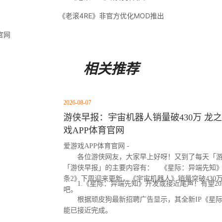
《老滚4RE》非官方优化MOD推出
官网
相关推荐
2026-08-07
游侠早报：宇宙机器人销量破430万 龙之
戏APP体育官网
爱游戏APP体育官网 -
各位游侠网友，大家早上好呀！又到了每天「游
「游侠早报」的主要内容有： 《星际：异端先知
条2》下周迎来更新，《宇宙机器人》销量突破430
1.《星际：异端先知》开发或接近尾声！有望20
吧。
根据顽皮狗最新招聘广告显示，其全新IP《星际
能已接近完成。