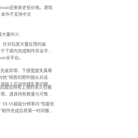
team迎来新史低价格。游戏
意，本作不支持中文
大量BUG
，针对玩家大量反馈的画
计于下周内完成制作并全平台
Steam全平台。
先级异常、下颌宽度失真等
对抗”特质的野外随从对话无
击退敌人后动作错乱等问题。
后超出持有上限的永久石被
异常、道具持有数量与可售卖
DLSS超级分辨率内“性能优
补丁制作完成后将第一时间推送