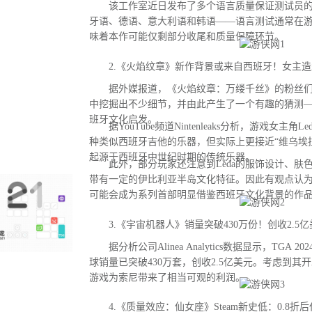
该工作室近日发布了多个语言质量保证测试员的
牙语、德语、意大利语和韩语——语言测试通常在
味着本作可能仅剩部分收尾和质量保障环节。
2.《火焰纹章》新作背景或来自西班牙！女主造
据外媒报道，《火焰纹章：万缕千丝》的粉丝们
中挖掘出不少细节，并由此产生了一个有趣的猜测
班牙文化启发。
据YouTube频道Nintenleaks分析，游戏女主角
种类似西班牙吉他的乐器，但实际上更接近“维乌埃拉琴（
起源于西班牙中世纪时期的传统乐器。
此外，部分玩家还注意到Leda的服饰设计、肤
带有一定的伊比利亚半岛文化特征。因此有观点认
可能会成为系列首部明显借鉴西班牙文化背景的作
3.《宇宙机器人》销量突破430万份！创收2.5亿
据分析公司Alinea Analytics数据显示，TGA
球销量已突破430万套，创收2.5亿美元。考虑到其
游戏为索尼带来了相当可观的利润。
4.《质量效应：仙女座》Steam新史低：0.8折后