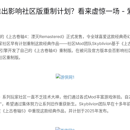
推出影响社区版重制计划？看来虚惊一场 - 
出的《上古卷轴4：湮灭Remastered》正式发售，令全球喜爱这款经典奇
社区早有计划重制这款经典作品——社区Mod团队Skyblivion基于《上
ation引擎开发了自己的《上古卷轴4》重制版。在被问及官方版本会否影响社区版
社区重制版。
列玩家社区一直不乏技术大神，他们通过各式Mod丰富游戏体验。自2
"，希望通过集体努力让系列旧作重获新生。Skyblivion团队早在十多
《上古卷轴5》中重现这款经典作品，并计划于2025年发布。