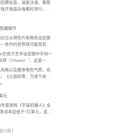
招聘信息，涵盖法语、葡萄
游戏开发临近收尾时进行，意
型藏细节
近日从预告片和角色设定图
——本作的世界观可能受到西
Leda在官方艺术设定图中手持一
Vihuela）”，这是一种
色风格以及整体角色气质，也
为，《火焰纹章：万缕千丝》
品。
美元
 2024年度游戏《宇宙机器人》全
开发成本远低于1亿美元，这款
仅15元！