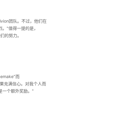
ivion团队。不过，他们在
烈。"值得一提的是，
彰他们的努力。
make"而
团队成果充满信心。对我个人而
是一个额外奖励。"