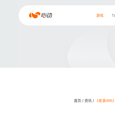
爱
游戏
T
游
戏
搜索结果
app
体
育
首页 /
资讯 /
《老滚4RE