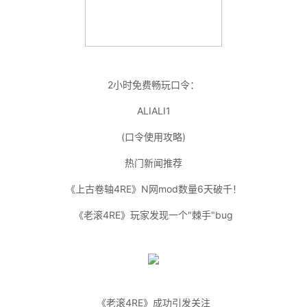
2小时免费畅玩口令：
ALIALI1
(口令使用攻略)
热门新闻推荐
《上古卷轴4RE》N网mod数量6天破千！
《老滚4RE》玩家发现一个"棘手"bug
《老滚4RE》成功引发关注