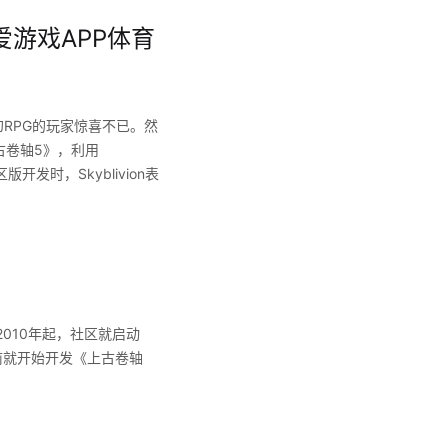
爱游戏APP体育
幻RPG的玩家惊喜不已。然
古卷轴5》，利用
开发时，Skyblivion表
010年起，社区就启动
年前就开始开发《上古卷轴