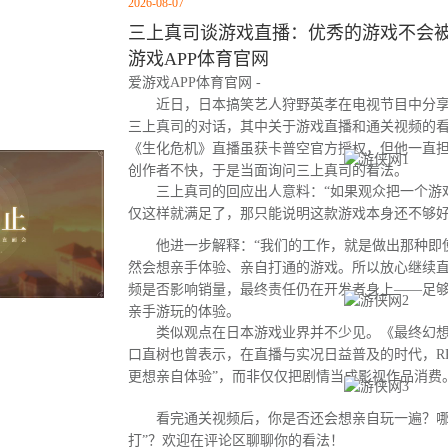
2026-08-07
三上真司谈游戏直播：优秀的游戏不会被云
游戏APP体育官网
爱游戏APP体育官网 -
近日，日本搞笑艺人狩野英孝在电视节目中分享
三上真司的对话，其中关于游戏直播和通关视频的
《生化危机》直播虽获卡普空官方授权，但他一直
创作者不快，于是当面询问三上真司的看法。
三上真司的回应出人意料：“如果观众把一个游
仅这样就满足了，那只能说明这款游戏本身还不够好
他进一步解释：“我们的工作，就是做出那种即
然会想亲手体验、亲自打通的游戏。所以放心继续直
频是否影响销量，最终责任仍在开发者身上——足
亲手游玩的体验。
类似观点在日本游戏业界并不少见。《最终幻想
口直树也曾表示，在直播与实况日益普及的时代，R
更想亲自体验”，而非仅仅把剧情当成影视作品消费
看完通关视频后，你是否还会想亲自玩一遍？哪
打”？欢迎在评论区聊聊你的看法！