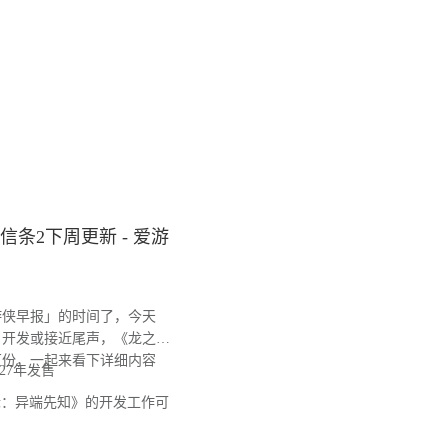
信条2下周更新 - 爱游
侠早报」的时间了，今天
》开发或接近尾声，《龙之信
万份，一起来看下详细内容
27年发售
：异端先知》的开发工作可