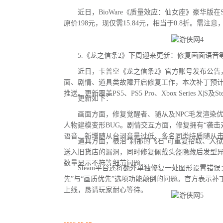
近日，BioWare《质量效应：仙女座》豪华版在S
原价198元，现仅需15.84元，相当于0.8折。需注
5.《龙之信条2》下周迎来更新：修复画面语音等
近日，卡普空《龙之信条2》官方账号发布公告
面、剧情、道具类故障开启修复工作，本次补丁预
推送。更新覆盖PS5、PS5 Pro、Xbox Series X|S及
更新如下：
画面方面，修复觉醒者、随从及NPC毛发渲染优
人物建模变形BUG。剧情交互方面，修复拥有“袭击
语音、新增随从台词音量过低、多名同类特质随从
道具方面，根治“刹那的飞石”可重复拾取、入狱
送入旧货店的漏洞，同时修复佩戴头盔隐藏后发型
数量显示不符等细节问题。
Steam平台还将额外单独修复一处图形设置错误：
先”与“画质优先”选项功能颠倒的问题。官方表示
上线，恳请玩家耐心等待。