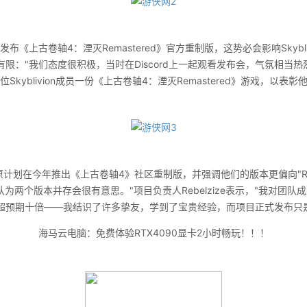
发布《上古卷轴4：湮灭Remastered》官方重制版，这势必会影响Skybl
限："我们态度很积极，当时在Discord上一起观看发布会，气氛相当热
每位Skyblivion成员一份《上古卷轴4：湮灭Remastered》游戏，以表
按原计划在今年推出《上古卷轴4》社区重制版，并强调他们的版本更偏向"Re
。"我们认为两个版本并存会很有意思。"项目负责人Rebelzize表示，"我对
超预期十倍——我结识了许多挚友，学到了宝贵经验，而项目正式发布只
海马云电脑：免费体验RTX4090显卡2小时畅玩！！！