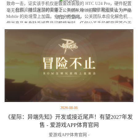
致命一击，证实该手机仅是镀金改装版的 HTC U24 Pro，硬件配置
在舆论持续发酵的背景下，Poplar Group 的撤离无疑让 Trump
毫无创新。接二连三的实锤让公关团队难以招架，彻底失去为产品
Mobile 的处境雪上加霜。业内分析指出，公关团队本应化解危机，
“洗白”的空间。
但当产品本身缺乏诚意且问题频发时，任何公关手段都显得苍白无
力。目前，T1 手机官方尚未就此事做出回应。
2026-08-06
《星际：异端先知》开发或接近尾声！有望2027年发
售 - 爱游戏APP体育官网
爱游戏APP体育官网 -