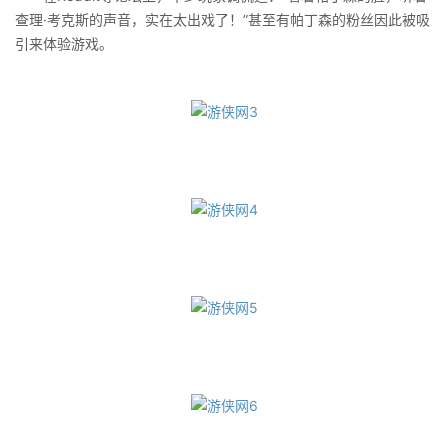
查理·考克斯的声音，实在太出戏了！”甚至有帕丁森的粉丝因此被吸
引来体验游戏。