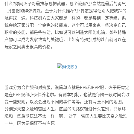
什么?你问火子哥最推荐哪把武器，哪个流派?那当然是最后的勇气
+贝雷帽的碎弹流派，至于为什么推荐?那肯定是得让别人把我踩的
坑再踩一遍。科技树方面大家都是一样的，都是每到一定等级，系
统会给玩家分配一个金色的技能点，这个可以用来点一些决定自己
职业的技能，都是些被动，比如说可以制造太阳能电镐，某些特殊
产物可以成为发家致富的关键哦，比如有特殊加成的灶台就可以在
玩家之间卖出很高的价格。
游戏分为合作服和对抗服，说简单点就是PVE和PVP服，火子哥肯定
是在PVE服和小伙伴养老啦。有剧本机制，也就是每隔一段时间会改
变一些规则，以及会出现不同的事件等等。还有两张不同的地图，
分别是天空之触和雪国人生，底层的思路逻辑没什么差别，只是环
境和一些后期玩法不太一样。啊， 对了，雪国人生要比天空之触难
一些，因为要保证不被冻死。