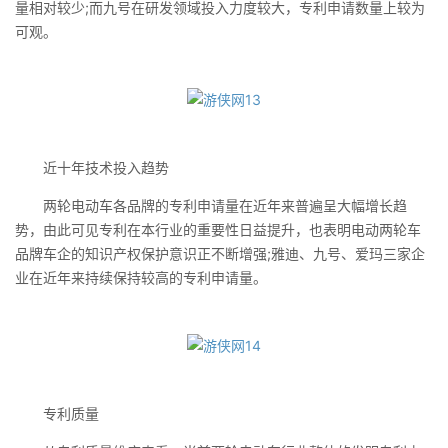
量相对较少;而九号在研发领域投入力度较大，专利申请数量上较为
可观。
近十年技术投入趋势
两轮电动车各品牌的专利申请量在近年来普遍呈大幅增长趋
势，由此可见专利在本行业的重要性日益提升，也表明电动两轮车
品牌车企的知识产权保护意识正不断增强;雅迪、九号、爱玛三家企
业在近年来持续保持较高的专利申请量。
专利质量