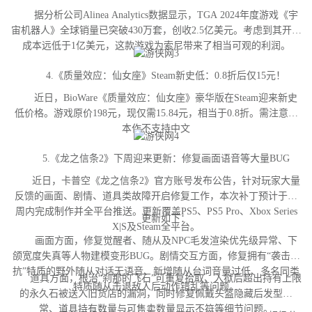
据分析公司Alinea Analytics数据显示，TGA 2024年度游戏《宇
宙机器人》全球销量已突破430万套，创收2.5亿美元。考虑到其开发
成本远低于1亿美元，这款游戏为索尼带来了相当可观的利润。
4.《质量效应：仙女座》Steam新史低：0.8折后仅15元！
近日，BioWare《质量效应：仙女座》豪华版在Steam迎来新史
低价格。游戏原价198元，现仅需15.84元，相当于0.8折。需注意，
本作不支持中文
5.《龙之信条2》下周迎来更新：修复画面语音等大量BUG
近日，卡普空《龙之信条2》官方账号发布公告，针对玩家大量
反馈的画面、剧情、道具类故障开启修复工作，本次补丁预计于下
周内完成制作并全平台推送。更新覆盖PS5、PS5 Pro、Xbox Series
更新如下：
X|S及Steam全平台。
画面方面，修复觉醒者、随从及NPC毛发渲染优先级异常、下
颌宽度失真等人物建模变形BUG。剧情交互方面，修复拥有“袭击对
抗”特质的野外随从对话无语音、新增随从台词音量过低、多名同类
道具方面，根治“刹那的飞石”可重复拾取、入狱后超出持有上限
特质随从击退敌人后动作错乱等问题。
的永久石被送入旧货店的漏洞，同时修复佩戴头盔隐藏后发型异
常、道具持有数量与可售卖数量显示不符等细节问题。