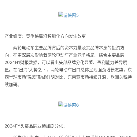
产业维度：竞争格局沿智能化方向发生改变
两轮电动车主要品牌背后的资本力量及其品牌本身的投资方
向，在更深层次影响着两轮电动车产业竞争格局。结合主要品牌
2024H1财报数据，可以看出头部品牌分化显著、盈利能力差异明
显。在“出海”大势之下，两轮电动车出口总体呈现强劲增长态势，东
西半球市场“温差”形成鲜明对比，东南亚市场持续升温，欧洲关税持
续加码。
2024FY头部品牌业绩加剧分化：