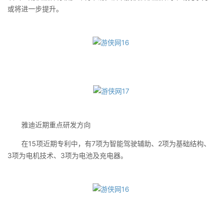
或将进一步提升。
雅迪近期重点研发方向
在15项近期专利中，有7项为智能驾驶辅助、2项为基础结构、
3项为电机技术、3项为电池及充电器。