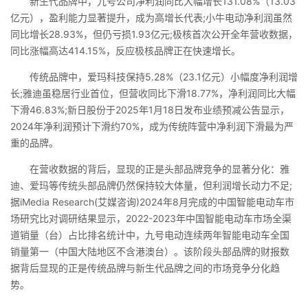
新生代品牌中，九号公司净利润同比大幅增长131.08%（13.03
亿元），盈利能力显著提升，成为高增长代表;小牛电动净利润虽然
同比增长28.93%，但仍亏损1.93亿元;极核首次公开全年营收数据，
同比涨幅高达414.15%，反应极核品牌正在快速增长。
传统品牌中，爱玛科技保持5.28%（23.1亿元）小幅度净利润增
长;雅迪虽稳居行业首位，但营收同比下滑18.77%，净利润同比大幅
下滑46.83%;新日股份于2025年1月18日发布业绩预减公告显示，
2024年净利润预计下滑约70%，成为传统阵营中净利润下滑最为严
重的品牌。
在营收数据的背后，显现的正是头部品牌竞争的显著分化：雅
迪、爱玛等传统头部品牌仍然保持较大体量，但利润增长动力不足;
据iMedia Research(艾媒咨询)2024年8月完成的中国智能电动车市
场研究比对调研结果显示，2022-2023年中国智能电动车市场全渠
道销量（台）占比排名统计中，九号电动连续两年智能电动车全国
销量第一（中国大陆地区不含港澳台）。该阶段头部品牌的财报数
据背后显现的正是传统品牌与新生代品牌之间的市场竞争分化趋
势。