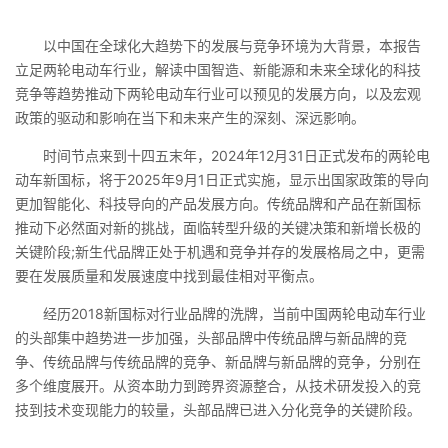
以中国在全球化大趋势下的发展与竞争环境为大背景，本报告
立足两轮电动车行业，解读中国智造、新能源和未来全球化的科技
竞争等趋势推动下两轮电动车行业可以预见的发展方向，以及宏观
政策的驱动和影响在当下和未来产生的深刻、深远影响。
时间节点来到十四五末年，2024年12月31日正式发布的两轮电
动车新国标，将于2025年9月1日正式实施，显示出国家政策的导向
更加智能化、科技导向的产品发展方向。传统品牌和产品在新国标
推动下必然面对新的挑战，面临转型升级的关键决策和新增长极的
关键阶段;新生代品牌正处于机遇和竞争并存的发展格局之中，更需
要在发展质量和发展速度中找到最佳相对平衡点。
经历2018新国标对行业品牌的洗牌，当前中国两轮电动车行业
的头部集中趋势进一步加强，头部品牌中传统品牌与新品牌的竞
争、传统品牌与传统品牌的竞争、新品牌与新品牌的竞争，分别在
多个维度展开。从资本助力到跨界资源整合，从技术研发投入的竞
技到技术变现能力的较量，头部品牌已进入分化竞争的关键阶段。