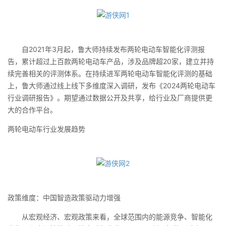
自2021年3月起，鲁大师持续发布两轮电动车智能化评测报
告，累计超过上百款两轮电动车产品，涉及品牌超20家，建立并持
续完善相关的评测体系。在持续进军两轮电动车智能化评测的基础
上，鲁大师通过线上线下多维度深入调研，发布《2024两轮电动车
行业调研报告》。期望通过数据公开及共享，给行业及厂商提供更
大的合作平台。
两轮电动车行业发展趋势
政策维度：中国智造政策驱动力增强
从宏观经济、宏观政策来看，全球范围内的能源竞争、智能化