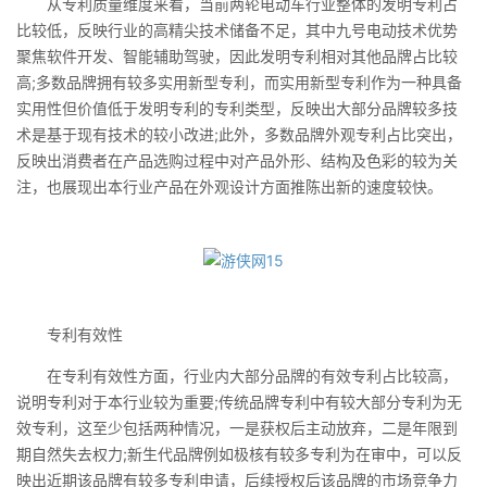
从专利质量维度来看，当前两轮电动车行业整体的发明专利占
比较低，反映行业的高精尖技术储备不足，其中九号电动技术优势
聚焦软件开发、智能辅助驾驶，因此发明专利相对其他品牌占比较
高;多数品牌拥有较多实用新型专利，而实用新型专利作为一种具备
实用性但价值低于发明专利的专利类型，反映出大部分品牌较多技
术是基于现有技术的较小改进;此外，多数品牌外观专利占比突出，
反映出消费者在产品选购过程中对产品外形、结构及色彩的较为关
注，也展现出本行业产品在外观设计方面推陈出新的速度较快。
专利有效性
在专利有效性方面，行业内大部分品牌的有效专利占比较高，
说明专利对于本行业较为重要;传统品牌专利中有较大部分专利为无
效专利，这至少包括两种情况，一是获权后主动放弃，二是年限到
期自然失去权力;新生代品牌例如极核有较多专利为在审中，可以反
映出近期该品牌有较多专利申请，后续授权后该品牌的市场竞争力