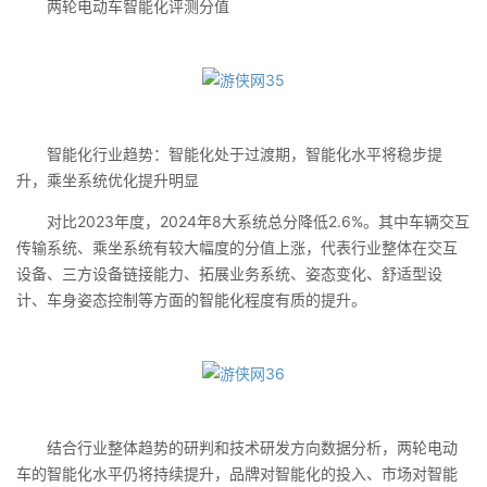
两轮电动车智能化评测分值
智能化行业趋势：智能化处于过渡期，智能化水平将稳步提
升，乘坐系统优化提升明显
对比2023年度，2024年8大系统总分降低2.6%。其中车辆交互
传输系统、乘坐系统有较大幅度的分值上涨，代表行业整体在交互
设备、三方设备链接能力、拓展业务系统、姿态变化、舒适型设
计、车身姿态控制等方面的智能化程度有质的提升。
结合行业整体趋势的研判和技术研发方向数据分析，两轮电动
车的智能化水平仍将持续提升，品牌对智能化的投入、市场对智能