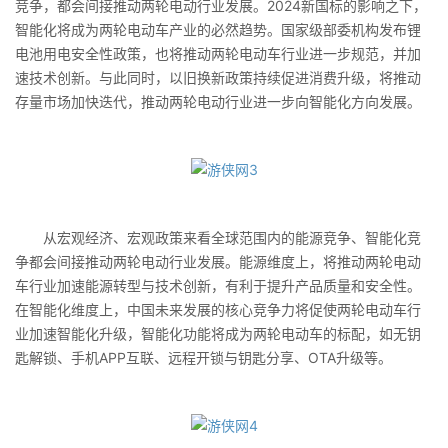
竞争，都会间接推动两轮电动行业发展。2024新国标的影响之下，
智能化将成为两轮电动车产业的必然趋势。国家级部委机构发布锂
电池用电安全性政策，也将推动两轮电动车行业进一步规范，并加
速技术创新。与此同时，以旧换新政策持续促进消费升级，将推动
存量市场加快迭代，推动两轮电动行业进一步向智能化方向发展。
从宏观经济、宏观政策来看全球范围内的能源竞争、智能化竞
争都会间接推动两轮电动行业发展。能源维度上，将推动两轮电动
车行业加速能源转型与技术创新，有利于提升产品质量和安全性。
在智能化维度上，中国未来发展的核心竞争力将促使两轮电动车行
业加速智能化升级，智能化功能将成为两轮电动车的标配，如无钥
匙解锁、手机APP互联、远程开锁与钥匙分享、OTA升级等。