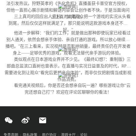
法引发热议。狩野英孝的《生化危机》直播虽获卡普空官方授权，
但他一直担心展示剧情和解谜内容会让创作者不快，于是当面询问
三上真司的回应出人意料：“如果观众把一个游戏的实况从头看
三上真司的看法。
到尾，然后仅仅这样就满足了，那只能说明这款游戏本身还不够
好。”
他进一步解释：“我们的工作，就是做出那种即使玩家已经看过
别人通关，依然会想亲手体验、亲自打通的游戏。所以放心继续直
播吧。”在三上看来，实况视频是否影响销量，最终责任仍在开发者
身上——足够优秀的游戏，观看无法替代亲手游玩的体验。
类似观点在日本游戏业界并不少见。《最终幻想7：重制版》三
部曲总监滨口直树也曾表示，在直播与实况日益普及的时代，RPG
需要进化到让观众“看完后更想亲自体验”，而非仅仅把剧情当成影视
作品消费。
看完通关视频后，你是否还会想亲自玩一遍？哪些游戏让你“云
完还想自己打”？欢迎在评论区聊聊你的看法！
免责声明
隐私政策
用户协议
游戏大厅
论坛