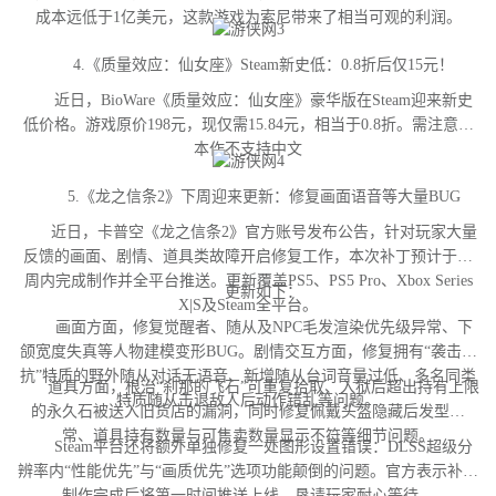
成本远低于1亿美元，这款游戏为索尼带来了相当可观的利润。
4.《质量效应：仙女座》Steam新史低：0.8折后仅15元！
近日，BioWare《质量效应：仙女座》豪华版在Steam迎来新史
低价格。游戏原价198元，现仅需15.84元，相当于0.8折。需注意，
本作不支持中文
5.《龙之信条2》下周迎来更新：修复画面语音等大量BUG
近日，卡普空《龙之信条2》官方账号发布公告，针对玩家大量
反馈的画面、剧情、道具类故障开启修复工作，本次补丁预计于下
周内完成制作并全平台推送。更新覆盖PS5、PS5 Pro、Xbox Series
更新如下：
X|S及Steam全平台。
画面方面，修复觉醒者、随从及NPC毛发渲染优先级异常、下
颌宽度失真等人物建模变形BUG。剧情交互方面，修复拥有“袭击对
抗”特质的野外随从对话无语音、新增随从台词音量过低、多名同类
道具方面，根治“刹那的飞石”可重复拾取、入狱后超出持有上限
特质随从击退敌人后动作错乱等问题。
的永久石被送入旧货店的漏洞，同时修复佩戴头盔隐藏后发型异
常、道具持有数量与可售卖数量显示不符等细节问题。
Steam平台还将额外单独修复一处图形设置错误：DLSS超级分
辨率内“性能优先”与“画质优先”选项功能颠倒的问题。官方表示补丁
制作完成后将第一时间推送上线，恳请玩家耐心等待。