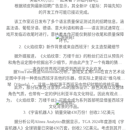
突破430万份，一起来看下详细内容吧。
根据顽皮狗最新招聘广告显示，其全新IP《星际：异端先知》
的开发工作可能已接近完成。
该工作室近日发布了多个语言质量保证测试员的招聘信息，涵
盖法语、葡萄牙语、德语、意大利语和韩语——语言测试通常在游
戏开发临近收尾时进行，意味着本作可能仅剩部分收尾和质量保障
环节。
2.《火焰纹章》新作背景或来自西班牙！女主造型藏细节
据外媒报道，《火焰纹章：万缕千丝》的粉丝们近日从预告片
和角色设定图中挖掘出不少细节，并由此产生了一个有趣的猜测
——本作的世界观可能受到西班牙文化启发。
据YouTube频道Nintenleaks分析，游戏女主角Leda在官方艺术设
定图中手持一种类似西班牙吉他的乐器，但实际上更接近“维乌埃拉
琴（Vihuela）”，这是一种起源于西班牙中世纪时期的传统乐器。
此外，部分玩家还注意到Leda的服饰设计、肤色风格以及整体
角色气质，也带有一定的伊比利亚半岛文化特征。因此有观点认
为，《火焰纹章：万缕千丝》可能会成为系列首部明显借鉴西班牙
文化背景的作品。
3.《宇宙机器人》销量突破430万份！创收2.5亿美元
据分析公司Alinea Analytics数据显示，TGA 2024年度游戏《宇
宙机器人》全球销量已突破430万套，创收2.5亿美元。考虑到其开发