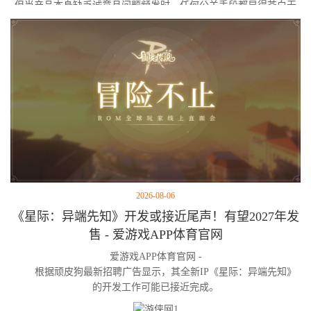
但当产品本身缺乏诚意且问题频发时，任何公关手段都显得苍白无
力。目前，T1 手机官方尚未就此事做出回应。
2026-08-06
《星际：异端先知》开发或接近尾声！有望2027年发
售 - 爱游戏APP体育官网
爱游戏APP体育官网 -
根据顽皮狗最新招聘广告显示，其全新IP《星际：异端先知》
的开发工作可能已接近完成。