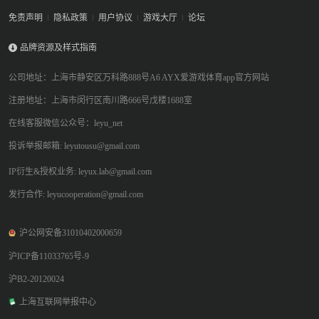
免责声明
隐私政策
用户协议
游戏大厅
论坛
品牌资源及样式指南
公司地址：上海市静安区万科路888号A6 AYX爱游戏体育app官方网站
注册地址：上海市闵行区南川路666号戊楼1688室
在线客服微信公众号：leyu_net
投诉举报邮箱: leyutousu@gmail.com
IP衍生&授权业务: leyux.lab@gmail.com
发行合作: leyucooperation@gmail.com
沪公网安备31010402000659
沪ICP备11033765号-9
沪B2-20120024
上海互联网举报中心