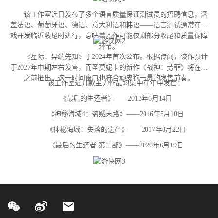
该工作室近日发布了多个语言质量保证测试员的招聘信息，涵
盖法语、葡萄牙语、德语、意大利语和韩语——语言测试通常在游
戏开发临近收尾时进行，意味着本作可能仅剩部分收尾和质量保障
环节。
《星际：异端先知》于2024年首次公布。根据传闻，该作预计
于2027年中期左右发售，而圣莫妮卡的新作《战神：劳菲》将在其
之前推出。这一时间窗口也符合顽皮狗一贯的发售节奏。
该工作室近几款主力作品均集中在年中发售：
《最后的生还者》——2013年6月14日
《神秘海域4：盗贼末路》——2016年5月10日
《神秘海域：失落的遗产》——2017年8月22日
《最后的生还者 第二部》——2020年6月19日