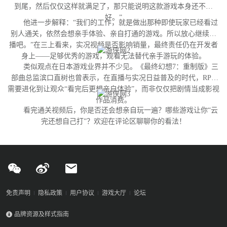
到尾，然后仅仅这样就满足了，那只能说明这款游戏本身还不够
好。”
他进一步解释：“我们的工作，就是做出那种即使玩家已经看过
别人通关，依然会想亲手体验、亲自打通的游戏。所以放心继续直
播吧。”在三上看来，实况视频是否影响销量，最终责任仍在开发者
身上——足够优秀的游戏，观看无法替代亲手游玩的体验。
类似观点在日本游戏业界并不少见。《最终幻想7：重制版》三
部曲总监滨口直树也曾表示，在直播与实况日益普及的时代，RPG
需要进化到让观众“看完后更想亲自体验”，而非仅仅把剧情当成影视
作品消费。
看完通关视频后，你是否还会想亲自玩一遍？哪些游戏让你“云
完还想自己打”？欢迎在评论区聊聊你的看法！
免责声明
隐私政策
用户协议
游戏大厅
论坛
品牌资源及样式指南