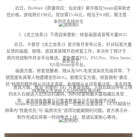
近日，BioWare《质量效应：仙女座》豪华版在Steam迎来新史
低价格。游戏原价198元，现仅需15.84元，相当于0.8折。需注意，
本作不支持中文
5.《龙之信条2》下周迎来更新：修复画面语音等大量BUG
近日，卡普空《龙之信条2》官方账号发布公告，针对玩家大量
反馈的画面、剧情、道具类故障开启修复工作，本次补丁预计于下
周内完成制作并全平台推送。更新覆盖PS5、PS5 Pro、Xbox Series
更新如下：
X|S及Steam全平台。
画面方面，修复觉醒者、随从及NPC毛发渲染优先级异常、下
颌宽度失真等人物建模变形BUG。剧情交互方面，修复拥有“袭击对
抗”特质的野外随从对话无语音、新增随从台词音量过低、多名同类
道具方面，根治“刹那的飞石”可重复拾取、入狱后超出持有上限
特质随从击退敌人后动作错乱等问题。
的永久石被送入旧货店的漏洞，同时修复佩戴头盔隐藏后发型异
常、道具持有数量与可售卖数量显示不符等细节问题。
Steam平台还将额外单独修复一处图形设置错误：DLSS超级分
辨率内“性能优先”与“画质优先”选项功能颠倒的问题。官方表示补丁
制作完成后将第一时间推送上线，恳请玩家耐心等待。