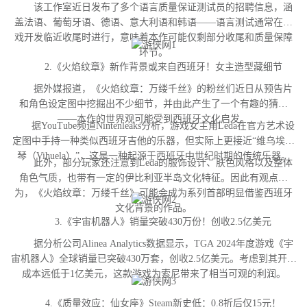
该工作室近日发布了多个语言质量保证测试员的招聘信息，涵
盖法语、葡萄牙语、德语、意大利语和韩语——语言测试通常在游
戏开发临近收尾时进行，意味着本作可能仅剩部分收尾和质量保障
环节。
2.《火焰纹章》新作背景或来自西班牙！女主造型藏细节
据外媒报道，《火焰纹章：万缕千丝》的粉丝们近日从预告片
和角色设定图中挖掘出不少细节，并由此产生了一个有趣的猜测
——本作的世界观可能受到西班牙文化启发。
据YouTube频道Nintenleaks分析，游戏女主角Leda在官方艺术设
定图中手持一种类似西班牙吉他的乐器，但实际上更接近“维乌埃拉
琴（Vihuela）”，这是一种起源于西班牙中世纪时期的传统乐器。
此外，部分玩家还注意到Leda的服饰设计、肤色风格以及整体
角色气质，也带有一定的伊比利亚半岛文化特征。因此有观点认
为，《火焰纹章：万缕千丝》可能会成为系列首部明显借鉴西班牙
文化背景的作品。
3.《宇宙机器人》销量突破430万份！创收2.5亿美元
据分析公司Alinea Analytics数据显示，TGA 2024年度游戏《宇
宙机器人》全球销量已突破430万套，创收2.5亿美元。考虑到其开发
成本远低于1亿美元，这款游戏为索尼带来了相当可观的利润。
4.《质量效应：仙女座》Steam新史低：0.8折后仅15元！