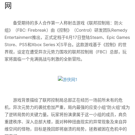
网
备受期待的多人合作第一人称射击游戏《联邦控制局：防火
组》（FBC: Firebreak）由《控制》（Control）研发团队Remedy
Entertainment推出，正式定档于6月17日登陆Steam、Epic Games
Store、PS5和Xbox Series X|S平台。这款游戏基于《控制》的世
界观，设定在遭受异次元势力围攻的联邦控制局（FBC）总部，玩
家将面临一个充满挑战与刺激的全新冒险。
游戏背景描绘了联邦控制局总部正在经历一场前所未有的危
机，异次元势力的袭扰愈加严重，局内最强的应变小组“防火组”成为
了逆转局势的关键力量。玩家将扮演隶属于这一小组的成员，肩负
重建秩序、深入总部大楼，面对种种扭曲现实的异常现象及来自异
维空间的怪物，目标是挽回即将崩溃的局势，拯救被困在危机中的