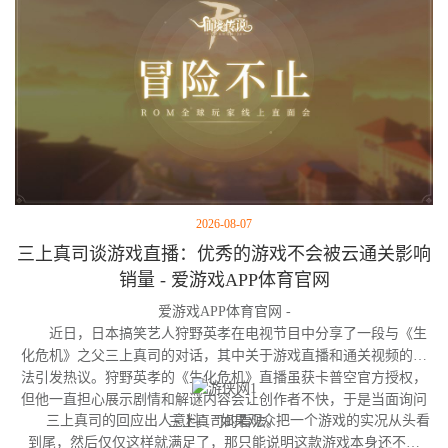
2026-08-07
三上真司谈游戏直播：优秀的游戏不会被云通关影响
销量 - 爱游戏APP体育官网
爱游戏APP体育官网 -
近日，日本搞笑艺人狩野英孝在电视节目中分享了一段与《生
化危机》之父三上真司的对话，其中关于游戏直播和通关视频的看
法引发热议。狩野英孝的《生化危机》直播虽获卡普空官方授权，
但他一直担心展示剧情和解谜内容会让创作者不快，于是当面询问
三上真司的回应出人意料：“如果观众把一个游戏的实况从头看
三上真司的看法。
到尾，然后仅仅这样就满足了，那只能说明这款游戏本身还不够