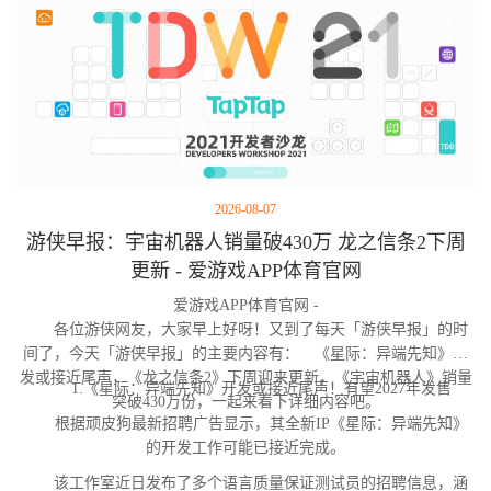
2026-08-07
游侠早报：宇宙机器人销量破430万 龙之信条2下周
更新 - 爱游戏APP体育官网
爱游戏APP体育官网 -
各位游侠网友，大家早上好呀！又到了每天「游侠早报」的时
间了，今天「游侠早报」的主要内容有： 《星际：异端先知》开
发或接近尾声，《龙之信条2》下周迎来更新，《宇宙机器人》销量
1.《星际：异端先知》开发或接近尾声！有望2027年发售
突破430万份，一起来看下详细内容吧。
根据顽皮狗最新招聘广告显示，其全新IP《星际：异端先知》
的开发工作可能已接近完成。
该工作室近日发布了多个语言质量保证测试员的招聘信息，涵