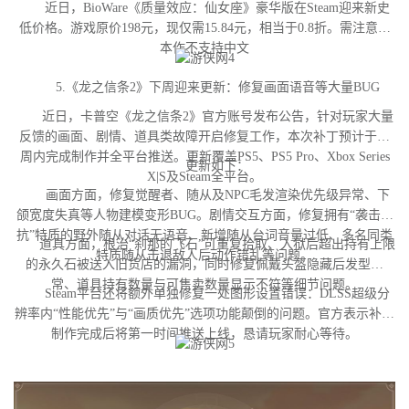
近日，BioWare《质量效应：仙女座》豪华版在Steam迎来新史
低价格。游戏原价198元，现仅需15.84元，相当于0.8折。需注意，
本作不支持中文
5.《龙之信条2》下周迎来更新：修复画面语音等大量BUG
近日，卡普空《龙之信条2》官方账号发布公告，针对玩家大量
反馈的画面、剧情、道具类故障开启修复工作，本次补丁预计于下
周内完成制作并全平台推送。更新覆盖PS5、PS5 Pro、Xbox Series
更新如下：
X|S及Steam全平台。
画面方面，修复觉醒者、随从及NPC毛发渲染优先级异常、下
颌宽度失真等人物建模变形BUG。剧情交互方面，修复拥有“袭击对
抗”特质的野外随从对话无语音、新增随从台词音量过低、多名同类
道具方面，根治“刹那的飞石”可重复拾取、入狱后超出持有上限
特质随从击退敌人后动作错乱等问题。
的永久石被送入旧货店的漏洞，同时修复佩戴头盔隐藏后发型异
常、道具持有数量与可售卖数量显示不符等细节问题。
Steam平台还将额外单独修复一处图形设置错误：DLSS超级分
辨率内“性能优先”与“画质优先”选项功能颠倒的问题。官方表示补丁
制作完成后将第一时间推送上线，恳请玩家耐心等待。