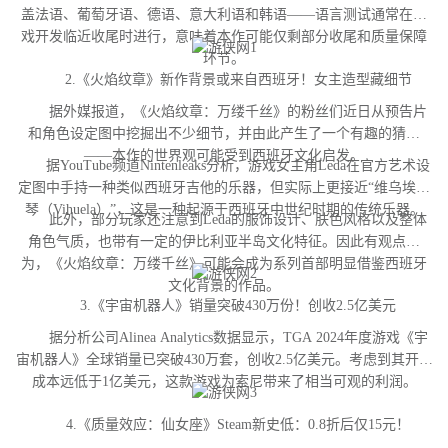
盖法语、葡萄牙语、德语、意大利语和韩语——语言测试通常在游
戏开发临近收尾时进行，意味着本作可能仅剩部分收尾和质量保障
环节。
2.《火焰纹章》新作背景或来自西班牙！女主造型藏细节
据外媒报道，《火焰纹章：万缕千丝》的粉丝们近日从预告片
和角色设定图中挖掘出不少细节，并由此产生了一个有趣的猜测
——本作的世界观可能受到西班牙文化启发。
据YouTube频道Nintenleaks分析，游戏女主角Leda在官方艺术设
定图中手持一种类似西班牙吉他的乐器，但实际上更接近“维乌埃拉
琴（Vihuela）”，这是一种起源于西班牙中世纪时期的传统乐器。
此外，部分玩家还注意到Leda的服饰设计、肤色风格以及整体
角色气质，也带有一定的伊比利亚半岛文化特征。因此有观点认
为，《火焰纹章：万缕千丝》可能会成为系列首部明显借鉴西班牙
文化背景的作品。
3.《宇宙机器人》销量突破430万份！创收2.5亿美元
据分析公司Alinea Analytics数据显示，TGA 2024年度游戏《宇
宙机器人》全球销量已突破430万套，创收2.5亿美元。考虑到其开发
成本远低于1亿美元，这款游戏为索尼带来了相当可观的利润。
4.《质量效应：仙女座》Steam新史低：0.8折后仅15元！