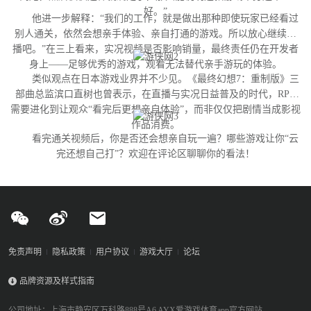
好。”
他进一步解释：“我们的工作，就是做出那种即使玩家已经看过
别人通关，依然会想亲手体验、亲自打通的游戏。所以放心继续直
播吧。”在三上看来，实况视频是否影响销量，最终责任仍在开发者
身上——足够优秀的游戏，观看无法替代亲手游玩的体验。
类似观点在日本游戏业界并不少见。《最终幻想7：重制版》三
部曲总监滨口直树也曾表示，在直播与实况日益普及的时代，RPG
需要进化到让观众“看完后更想亲自体验”，而非仅仅把剧情当成影视
作品消费。
看完通关视频后，你是否还会想亲自玩一遍？哪些游戏让你“云
完还想自己打”？欢迎在评论区聊聊你的看法！
免责声明
隐私政策
用户协议
游戏大厅
论坛
品牌资源及样式指南
公司地址：上海市静安区万科路888号A6 AYX爱游戏体育app官方网站