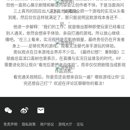
但他一直担心展示剧情和解谜内容会让创作者不快，于是当面询问
三上真司的回应出人意料：“如果观众把一个游戏的实况从头看
三上真司的看法。
到尾，然后仅仅这样就满足了，那只能说明这款游戏本身还不够
好。”
他进一步解释：“我们的工作，就是做出那种即使玩家已经看过
别人通关，依然会想亲手体验、亲自打通的游戏。所以放心继续直
播吧。”在三上看来，实况视频是否影响销量，最终责任仍在开发者
身上——足够优秀的游戏，观看无法替代亲手游玩的体验。
类似观点在日本游戏业界并不少见。《最终幻想7：重制版》三
部曲总监滨口直树也曾表示，在直播与实况日益普及的时代，RPG
需要进化到让观众“看完后更想亲自体验”，而非仅仅把剧情当成影视
作品消费。
看完通关视频后，你是否还会想亲自玩一遍？哪些游戏让你“云
完还想自己打”？欢迎在评论区聊聊你的看法！
免责声明
隐私政策
用户协议
游戏大厅
论坛