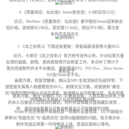
4.《质量效应：仙女座》Steam新史低：0.8折后仅15元！
近日，BioWare《质量效应：仙女座》豪华版在Steam迎来新史
低价格。游戏原价198元，现仅需15.84元，相当于0.8折。需注意，
本作不支持中文
5.《龙之信条2》下周迎来更新：修复画面语音等大量BUG
近日，卡普空《龙之信条2》官方账号发布公告，针对玩家大量
反馈的画面、剧情、道具类故障开启修复工作，本次补丁预计于下
周内完成制作并全平台推送。更新覆盖PS5、PS5 Pro、Xbox Series
更新如下：
X|S及Steam全平台。
画面方面，修复觉醒者、随从及NPC毛发渲染优先级异常、下
颌宽度失真等人物建模变形BUG。剧情交互方面，修复拥有“袭击对
抗”特质的野外随从对话无语音、新增随从台词音量过低、多名同类
道具方面，根治“刹那的飞石”可重复拾取、入狱后超出持有上限
特质随从击退敌人后动作错乱等问题。
的永久石被送入旧货店的漏洞，同时修复佩戴头盔隐藏后发型异
常、道具持有数量与可售卖数量显示不符等细节问题。
Steam平台还将额外单独修复一处图形设置错误：DLSS超级分
辨率内“性能优先”与“画质优先”选项功能颠倒的问题。官方表示补丁
制作完成后将第一时间推送上线，恳请玩家耐心等待。