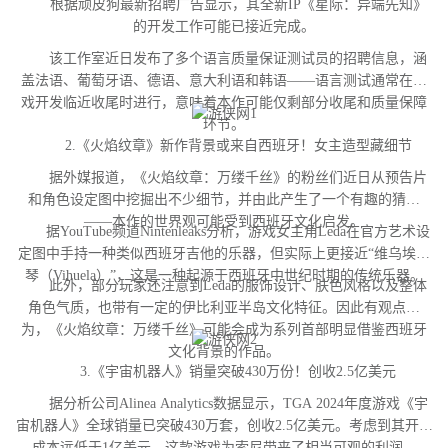
根据顽皮狗最新招聘广告显示，其全新IP《星际：异端先知》
的开发工作可能已接近完成。
该工作室近日发布了多个语言质量保证测试员的招聘信息，涵
盖法语、葡萄牙语、德语、意大利语和韩语——语言测试通常在游
戏开发临近收尾时进行，意味着本作可能仅剩部分收尾和质量保障
环节。
2.《火焰纹章》新作背景或来自西班牙！女主造型藏细节
据外媒报道，《火焰纹章：万缕千丝》的粉丝们近日从预告片
和角色设定图中挖掘出不少细节，并由此产生了一个有趣的猜测
——本作的世界观可能受到西班牙文化启发。
据YouTube频道Nintenleaks分析，游戏女主角Leda在官方艺术设
定图中手持一种类似西班牙吉他的乐器，但实际上更接近“维乌埃拉
琴（Vihuela）”，这是一种起源于西班牙中世纪时期的传统乐器。
此外，部分玩家还注意到Leda的服饰设计、肤色风格以及整体
角色气质，也带有一定的伊比利亚半岛文化特征。因此有观点认
为，《火焰纹章：万缕千丝》可能会成为系列首部明显借鉴西班牙
文化背景的作品。
3.《宇宙机器人》销量突破430万份！创收2.5亿美元
据分析公司Alinea Analytics数据显示，TGA 2024年度游戏《宇
宙机器人》全球销量已突破430万套，创收2.5亿美元。考虑到其开发
成本远低于1亿美元，这款游戏为索尼带来了相当可观的利润。