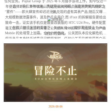
任何业务。Poplar Group 于 2025 年 6 月接手该项工作，如今仅过一
自 T1 手机发布以来，质疑声从未间断。先是外界将其嘲讽为
年便选择退出，外界普遍认为这是面对持续负面危机时的“止损”之
“雾件”——即大肆宣传却迟迟无法兑现的虚有其表产品;随后又曝出
举。
大规模数据泄露事件，波及数千名用户;而 iFixit 的拆解报告更给出
致命一击，证实该手机仅是镀金改装版的 HTC U24 Pro，硬件配置
在舆论持续发酵的背景下，Poplar Group 的撤离无疑让 Trump
毫无创新。接二连三的实锤让公关团队难以招架，彻底失去为产品
Mobile 的处境雪上加霜。业内分析指出，公关团队本应化解危机，
“洗白”的空间。
但当产品本身缺乏诚意且问题频发时，任何公关手段都显得苍白无
力。目前，T1 手机官方尚未就此事做出回应。
2026-08-06