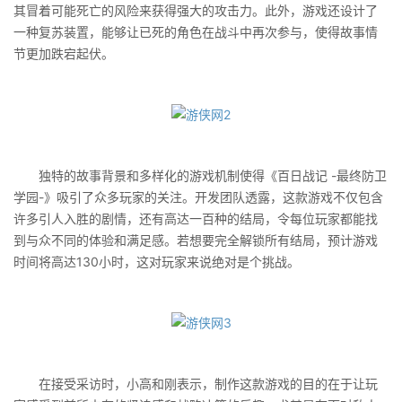
其冒着可能死亡的风险来获得强大的攻击力。此外，游戏还设计了
一种复苏装置，能够让已死的角色在战斗中再次参与，使得故事情
节更加跌宕起伏。
独特的故事背景和多样化的游戏机制使得《百日战记 -最终防卫
学园-》吸引了众多玩家的关注。开发团队透露，这款游戏不仅包含
许多引人入胜的剧情，还有高达一百种的结局，令每位玩家都能找
到与众不同的体验和满足感。若想要完全解锁所有结局，预计游戏
时间将高达130小时，这对玩家来说绝对是个挑战。
在接受采访时，小高和刚表示，制作这款游戏的目的在于让玩