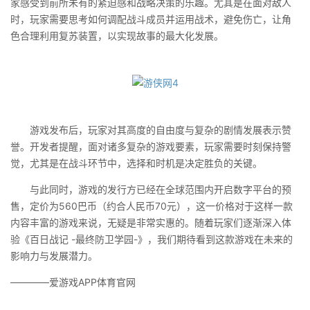
家感受到前所未有的紧迫感和战略决策的乐趣。尤其是在面对敌人
时，玩家需要思考如何调配战斗成员并运用战术，避免伤亡，让角
色合理利用复苏装置，以实现故事的最大化发展。
游戏发布后，玩家对其高度的自由度与复杂的剧情发展表示赞
誉。开发者提醒，面对诸多复杂的游戏要素，玩家需要时刻保持警
觉，尤其是在战斗环节中，选择和时机是决定胜负的关键。
与此同时，游戏的发行方已经在全球范围内开启数字平台的预
售，定价为560巴币（约合人民币70元），这一价格对于这样一款
内容丰富的游戏来说，无疑是非常实惠的。随着玩家们逐渐深入体
验《百日战记 -最终防卫学园-》，我们期待看到这款游戏在未来的
影响力与发展潜力。
————爱游戏APP体育官网