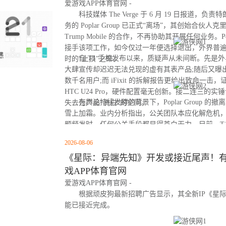
爱游戏APP体育官网 -
科技媒体 The Verge 于 6 月 19 日报道，负责特
务的 Poplar Group 已正式“离场”，其创始合伙
Trump Mobile 的合作，不再协助其开展任何业务。Poplar
接手该项工作，如今仅过一年便选择退出，外界普
自 T1 手机发布以来，质疑声从未间断。先是外
时的“止损”之举。
大肆宣传却迟迟无法兑现的虚有其表产品;随后又曝
数千名用户;而 iFixit 的拆解报告更给出致命一
HTC U24 Pro，硬件配置毫无创新。接二连三的
在舆论持续发酵的背景下，Poplar Group 的撤离无疑让
失去为产品“洗白”的空间。
雪上加霜。业内分析指出，公关团队本应化解危机
题频发时，任何公关手段都显得苍白无力。目前，T
应。
2026-08-06
《星际：异端先知》开发或接近尾声！有望2
戏APP体育官网
爱游戏APP体育官网 -
根据顽皮狗最新招聘广告显示，其全新IP《星际
能已接近完成。