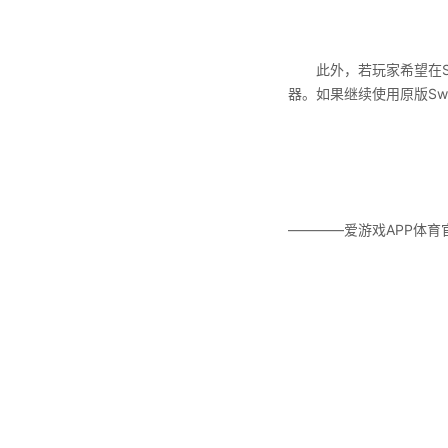
此外，若玩家希望在Switc
器。如果继续使用原版Swi
————爱游戏APP体育