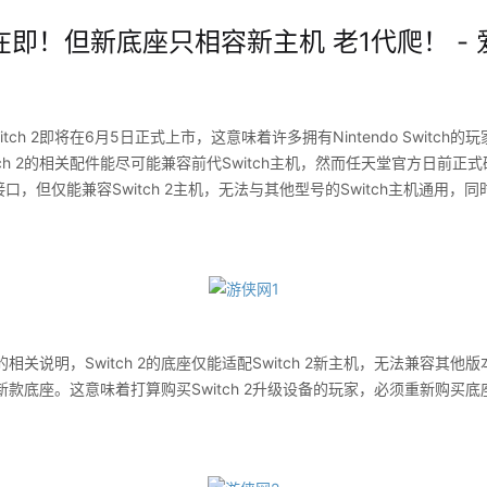
上市在即！但新底座只相容新主机 老1代爬！ -
h 2即将在6月5日正式上市，这意味着许多拥有Nintendo Switch
ch 2的相关配件能尽可能兼容前代Switch主机，然而任天堂官方日前正式确认
C接口，但仅能兼容Switch 2主机，无法与其他型号的Switch主机通用，同时
明，Switch 2的底座仅能适配Switch 2新主机，无法兼容其他版本
使用新款底座。这意味着打算购买Switch 2升级设备的玩家，必须重新购