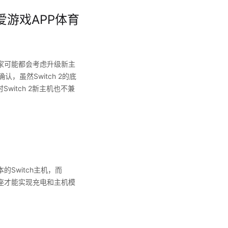
 爱游戏APP体育
的玩家可能都会考虑升级新主
，虽然Switch 2的底
Switch 2新主机也不兼
的Switch主机，而
买底座才能实现充电和主机模