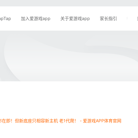
apTap
加入爱游戏app
关于爱游戏app
家长指引
 2上市在即！但新底座只相容新主机 老1代爬！ - 爱游戏APP体育官网