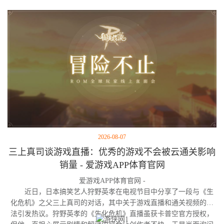
2026-08-07
三上真司谈游戏直播：优秀的游戏不会被云通关影响
销量 - 爱游戏APP体育官网
爱游戏APP体育官网 -
近日，日本搞笑艺人狩野英孝在电视节目中分享了一段与《生
化危机》之父三上真司的对话，其中关于游戏直播和通关视频的看
法引发热议。狩野英孝的《生化危机》直播虽获卡普空官方授权，