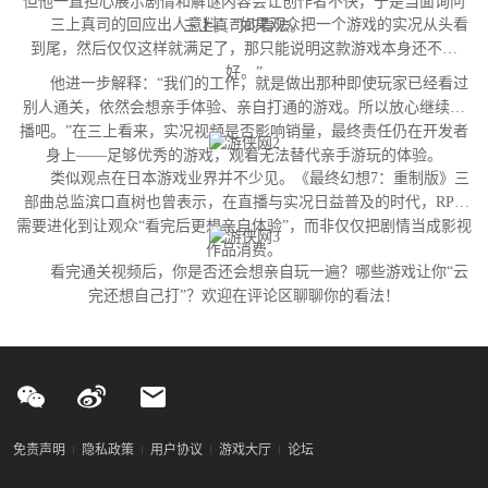
但他一直担心展示剧情和解谜内容会让创作者不快，于是当面询问
三上真司的回应出人意料：“如果观众把一个游戏的实况从头看
三上真司的看法。
到尾，然后仅仅这样就满足了，那只能说明这款游戏本身还不够
好。”
他进一步解释：“我们的工作，就是做出那种即使玩家已经看过
别人通关，依然会想亲手体验、亲自打通的游戏。所以放心继续直
播吧。”在三上看来，实况视频是否影响销量，最终责任仍在开发者
身上——足够优秀的游戏，观看无法替代亲手游玩的体验。
类似观点在日本游戏业界并不少见。《最终幻想7：重制版》三
部曲总监滨口直树也曾表示，在直播与实况日益普及的时代，RPG
需要进化到让观众“看完后更想亲自体验”，而非仅仅把剧情当成影视
作品消费。
看完通关视频后，你是否还会想亲自玩一遍？哪些游戏让你“云
完还想自己打”？欢迎在评论区聊聊你的看法！
免责声明
隐私政策
用户协议
游戏大厅
论坛