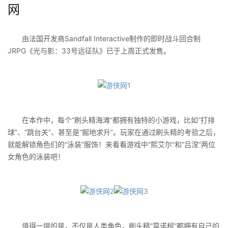
网
由法国开发商Sandfall Interactive制作的即时战斗回合制
JRPG《光与影：33号远征队》已于上周正式发售。
在本作中，每个“刷头精海滩”都拥有独特的小游戏，比如“打排
球”、“跳台关”、甚至是“掘地求升”。玩家在通过刷头精的考验之后，
就能解锁角色们的“泳装”服饰！来看看游戏中“熙艾尔”和“吕涅”两位
女角色的泳装吧！
值得一提的是，不仅是人类角色，刷头精“莫诺柯”都拥有自己的