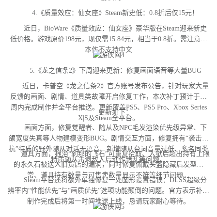
4.《质量效应：仙女座》Steam新史低：0.8折后仅15元！
近日，BioWare《质量效应：仙女座》豪华版在Steam迎来新史
低价格。游戏原价198元，现仅需15.84元，相当于0.8折。需注意，
本作不支持中文
5.《龙之信条2》下周迎来更新：修复画面语音等大量BUG
近日，卡普空《龙之信条2》官方账号发布公告，针对玩家大量
反馈的画面、剧情、道具类故障开启修复工作，本次补丁预计于下
周内完成制作并全平台推送。更新覆盖PS5、PS5 Pro、Xbox Series
更新如下：
X|S及Steam全平台。
画面方面，修复觉醒者、随从及NPC毛发渲染优先级异常、下
颌宽度失真等人物建模变形BUG。剧情交互方面，修复拥有“袭击对
抗”特质的野外随从对话无语音、新增随从台词音量过低、多名同类
道具方面，根治“刹那的飞石”可重复拾取、入狱后超出持有上限
特质随从击退敌人后动作错乱等问题。
的永久石被送入旧货店的漏洞，同时修复佩戴头盔隐藏后发型异
常、道具持有数量与可售卖数量显示不符等细节问题。
Steam平台还将额外单独修复一处图形设置错误：DLSS超级分
辨率内“性能优先”与“画质优先”选项功能颠倒的问题。官方表示补丁
制作完成后将第一时间推送上线，恳请玩家耐心等待。