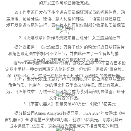
的开发工作可能已接近完成。
该工作室近日发布了多个语言质量保证测试员的招聘信息，涵
盖法语、葡萄牙语、德语、意大利语和韩语——语言测试通常在游
戏开发临近收尾时进行，意味着本作可能仅剩部分收尾和质量保障
环节。
2.《火焰纹章》新作背景或来自西班牙！女主造型藏细节
据外媒报道，《火焰纹章：万缕千丝》的粉丝们近日从预告片
和角色设定图中挖掘出不少细节，并由此产生了一个有趣的猜测
——本作的世界观可能受到西班牙文化启发。
据YouTube频道Nintenleaks分析，游戏女主角Leda在官方艺术设
定图中手持一种类似西班牙吉他的乐器，但实际上更接近“维乌埃拉
琴（Vihuela）”，这是一种起源于西班牙中世纪时期的传统乐器。
此外，部分玩家还注意到Leda的服饰设计、肤色风格以及整体
角色气质，也带有一定的伊比利亚半岛文化特征。因此有观点认
为，《火焰纹章：万缕千丝》可能会成为系列首部明显借鉴西班牙
文化背景的作品。
3.《宇宙机器人》销量突破430万份！创收2.5亿美元
据分析公司Alinea Analytics数据显示，TGA 2024年度游戏《宇
宙机器人》全球销量已突破430万套，创收2.5亿美元。考虑到其开发
成本远低于1亿美元，这款游戏为索尼带来了相当可观的利润。