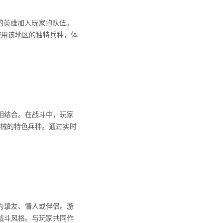
的英雄加入玩家的队伍。
使用该地区的独特兵种，体
相结合。在战斗中，玩家
器械的特色兵种。通过实时
为挚友、情人或伴侣。游
战斗风格。与玩家共同作