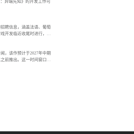
：异端先知》的开发工作可
招聘信息，涵盖法语、葡萄
游戏开发临近收尾时进行，意
，该作预计于2027年中期
其之前推出。这一时间窗口也