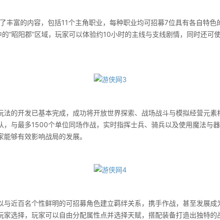
丰富的内容，包括11个主角职业，每种职业均可招募7位具有各自特色
中的“昭阳郡”区域，玩家可以体验约10小时的主线与支线剧情，同时还可
的开发已基本完成，成功将开放世界探索、战场战斗与模拟经营元素
队，与最多1500个单位同场作战，实时指挥士兵、骑兵以及使用魔法与
家能够有效影响战局的发展。
近百名个性鲜明的可招募角色建立羁绊关系，携手作战，甚至发展成
玩家选择，玩家可以自由分配属性点并选择天赋，搭配装备打造出独特的