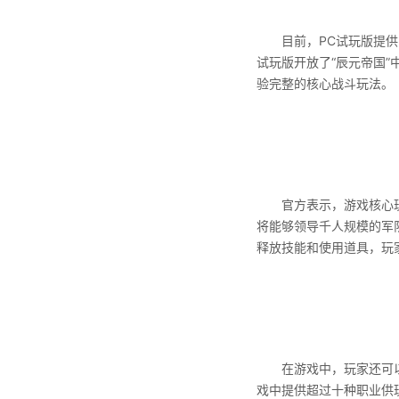
目前，PC试玩版提供了
试玩版开放了“辰元帝国”
验完整的核心战斗玩法。
官方表示，游戏核心玩法
将能够领导千人规模的军
释放技能和使用道具，玩
在游戏中，玩家还可以与
戏中提供超过十种职业供