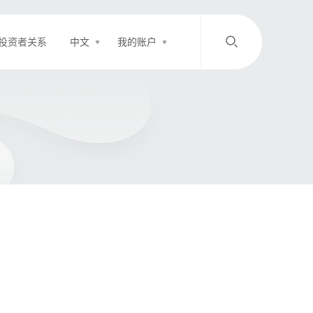
投资者关系
中文
我的账户
/
中文
EN
登录
充值
客服