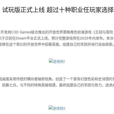
试玩版正式上线 超过十种职业任玩家选择 -
与开发商C3D Games联合推出的开放世界策略角色扮演游戏《王冠与冒险（Cr
玩版已于日前在Steam平台正式上线，预计完整游戏将在2025年内发布。
能够在这个奇幻的开放世界中招募英雄，组建自己的军团并进行自由探索
面采用传统的横向卷轴俯视角，创造了一个富有幻想色彩和史诗感的
，招募士兵，与不同的特殊英雄相遇，最终组建自己的军团与势力，追求