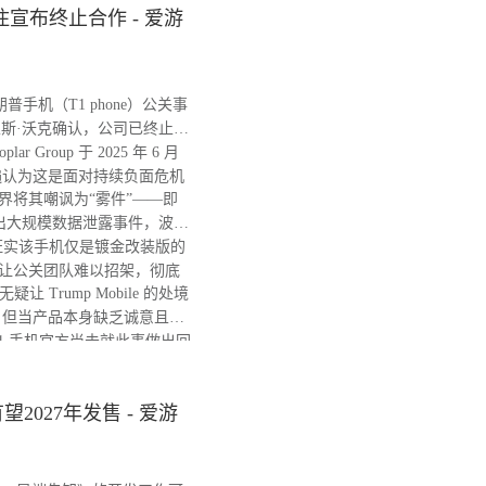
宣布终止合作 - 爱游
朗普手机（T1 phone）公关事
人克里斯·沃克确认，公司已终止与
 Group 于 2025 年 6 月
遍认为这是面对持续负面危机
界将其嘲讽为“雾件”——即
出大规模数据泄露事件，波及
击，证实该手机仅是镀金改装版的
实锤让公关团队难以招架，彻底
 Trump Mobile 的处境
，但当产品本身缺乏诚意且问
1 手机官方尚未就此事做出回
027年发售 - 爱游