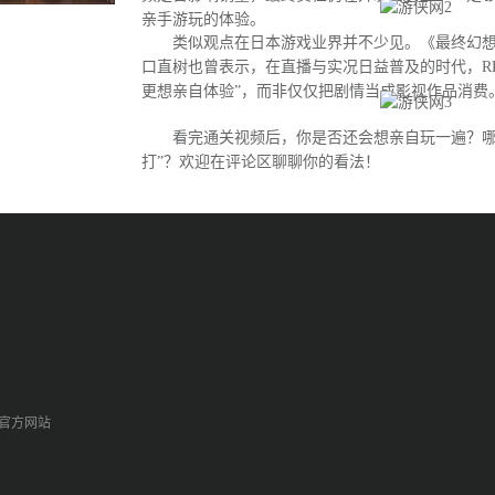
亲手游玩的体验。
类似观点在日本游戏业界并不少见。《最终幻想
口直树也曾表示，在直播与实况日益普及的时代，R
更想亲自体验”，而非仅仅把剧情当成影视作品消费
看完通关视频后，你是否还会想亲自玩一遍？哪
打”？欢迎在评论区聊聊你的看法！
p官方网站