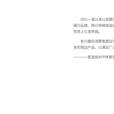
GSC一直以来以其精湛
璃乃玩偶，预计将继续延
市场上引发热销。
有兴趣的消费者建议尽早预
关的周边产品，以满足广
————爱游戏APP体育