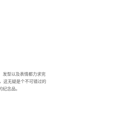
、发型以及表情都力求完
说，这无疑是个不可错过的
的纪念品。