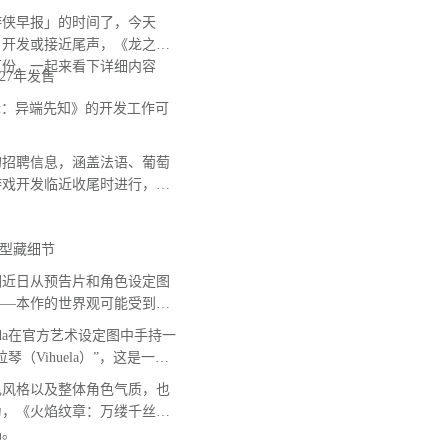
侠早报」的时间了，今天
》开发或接近尾声，《龙之信
万份，一起来看下详细内容
27年发售
：异端先知》的开发工作可
招聘信息，涵盖法语、葡萄
游戏开发临近收尾时进行，意
型藏细节
近日从预告片和角色设定图
——本作的世界观可能受到西
Leda在官方艺术设定图中手持一
Vihuela）”，这是一种
色风格以及整体角色气质，也
为，《火焰纹章：万缕千丝》
品。