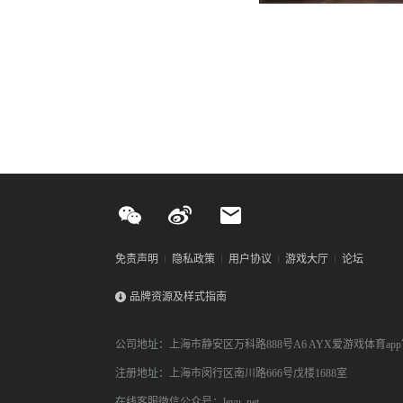
免责声明
隐私政策
用户协议
游戏大厅
论坛
品牌资源及样式指南
公司地址：上海市静安区万科路888号A6 AYX爱游戏体育ap
注册地址：上海市闵行区南川路666号戊楼1688室
在线客服微信公众号：leyu_net