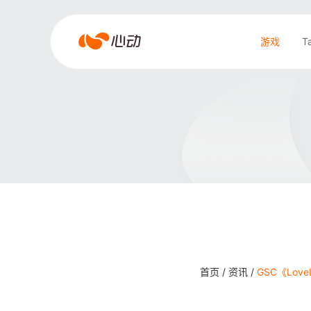
爱
游戏
T
游
戏
搜索结果
app
体
育
首页 /
资讯 /
GSC《Lo