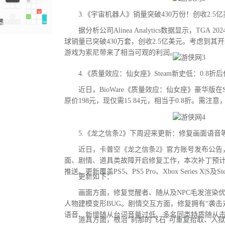
3.《宇宙机器人》销量突破430万份！创收2.5亿
据分析公司Alinea Analytics数据显示，TGA
球销量已突破430万套，创收2.5亿美元。考虑到其
游戏为索尼带来了相当可观的利润。
4.《质量效应：仙女座》Steam新史低：0.8折后
近日，BioWare《质量效应：仙女座》豪华版在S
原价198元，现仅需15.84元，相当于0.8折。需注
5.《龙之信条2》下周迎来更新：修复画面语音等
近日，卡普空《龙之信条2》官方账号发布公告
面、剧情、道具类故障开启修复工作，本次补丁预
推送。更新覆盖PS5、PS5 Pro、Xbox Series X|S及
更新如下：
画面方面，修复觉醒者、随从及NPC毛发渲染优
人物建模变形BUG。剧情交互方面，修复拥有“袭击
语音、新增随从台词音量过低、多名同类特质随从
道具方面，根治“刹那的飞石”可重复拾取、入狱