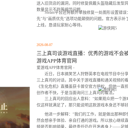
送入旧货店的漏洞，同时修复佩戴头盔隐藏后发型
数量显示不符等细节问题。
Steam平台还将额外单独修复一处图形设置错误：
先”与“画质优先”选项功能颠倒的问题。官方表示
上线，恳请玩家耐心等待。
2026-08-07
三上真司谈游戏直播：优秀的游戏不会被云
游戏APP体育官网
爱游戏APP体育官网 -
近日，日本搞笑艺人狩野英孝在电视节目中分享
三上真司的对话，其中关于游戏直播和通关视频的
《生化危机》直播虽获卡普空官方授权，但他一直
创作者不快，于是当面询问三上真司的看法。
三上真司的回应出人意料：“如果观众把一个游
仅这样就满足了，那只能说明这款游戏本身还不够好
他进一步解释：“我们的工作，就是做出那种即
然会想亲手体验、亲自打通的游戏。所以放心继续直
频是否影响销量，最终责任仍在开发者身上——足