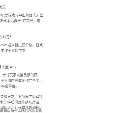
美元
 2024年度游戏《宇宙机器人》全
开发成本远低于1亿美元，这款
仅15元！
team迎来新史低价格。游戏
意，本作不支持中文
大量BUG
，针对玩家大量反馈的画
计于下周内完成制作并全平台
Steam全平台。
先级异常、下颌宽度失真等
对抗”特质的野外随从对话无
击退敌人后动作错乱等问题。
后超出持有上限的永久石被