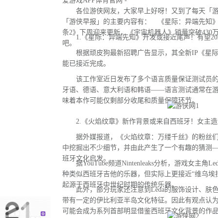
爱游戏APP体育官网 -
各位游侠网友，大家早上好呀！又到了每天「游
「游侠早报」的主要内容有： 《星际：异端先知
条2》下周迎来更新，《宇宙机器人》销量突破430
1.《星际：异端先知》开发或接近尾声！有望20
吧。
根据顽皮狗最新招聘广告显示，其全新IP《星际
能已接近完成。
该工作室近日发布了多个语言质量保证测试员的
牙语、德语、意大利语和韩语——语言测试通常在
味着本作可能仅剩部分收尾和质量保障环节。
2.《火焰纹章》新作背景或来自西班牙！女主造
据外媒报道，《火焰纹章：万缕千丝》的粉丝们
中挖掘出不少细节，并由此产生了一个有趣的猜测
班牙文化启发。
据YouTube频道Nintenleaks分析，游戏女主角
种类似西班牙吉他的乐器，但实际上更接近“维乌埃拉琴（
起源于西班牙中世纪时期的传统乐器。
此外，部分玩家还注意到Leda的服饰设计、肤
带有一定的伊比利亚半岛文化特征。因此有观点认
可能会成为系列首部明显借鉴西班牙文化背景的作