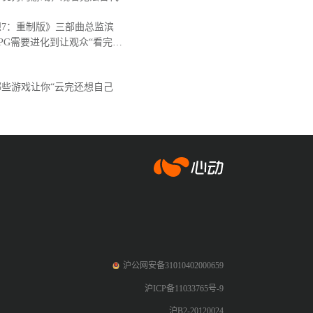
7：重制版》三部曲总监滨
PG需要进化到让观众“看完后
。
些游戏让你“云完还想自己
爱游戏app体育
沪公网安备31010402000659
沪ICP备11033765号-9
沪B2-20120024