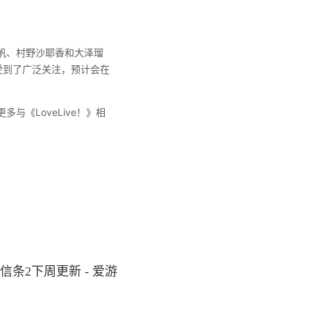
帆、村野沙耶香和大泽瑠
受到了广泛关注，预计会在
《LoveLive！》相
信条2下周更新 - 爱游