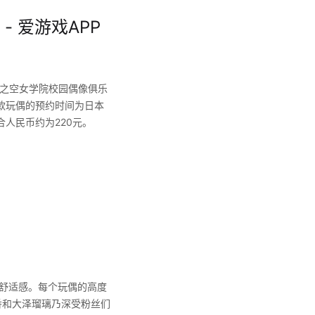
- 爱游戏APP
e！莲之空女学院校园偶像俱乐
款玩偶的预约时间为日本
折合人民币约为220元。
舒适感。每个玩偶的高度
耶香和大泽瑠璃乃深受粉丝们