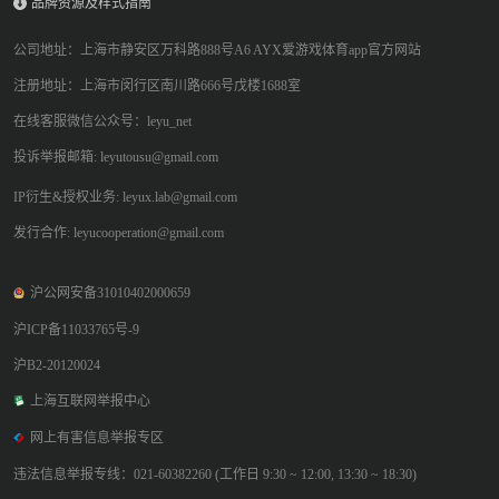
品牌资源及样式指南
公司地址：上海市静安区万科路888号A6 AYX爱游戏体育app官方网站
注册地址：上海市闵行区南川路666号戊楼1688室
在线客服微信公众号：leyu_net
投诉举报邮箱: leyutousu@gmail.com
IP衍生&授权业务: leyux.lab@gmail.com
发行合作: leyucooperation@gmail.com
沪公网安备31010402000659
沪ICP备11033765号-9
沪B2-20120024
上海互联网举报中心
网上有害信息举报专区
违法信息举报专线：021-60382260 (工作日 9:30 ~ 12:00, 13:30 ~ 18:30)