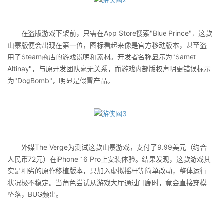
在盗版游戏下架前，只需在App Store搜索"Blue Prince"，这款
山寨版便会出现在第一位，图标看起来像是官方移动版本，甚至盗
用了Steam商店的游戏说明和素材。开发者名称显示为"Samet
Altinay"，与原开发团队毫无关系，而游戏内部版权声明更错误标示
为"DogBomb"，明显是假冒产品。
外媒The Verge为测试这款山寨游戏，支付了9.99美元（约合
人民币72元）在iPhone 16 Pro上安装体验。结果发现，这款游戏其
实是粗劣的原作移植版本，只加入虚拟摇杆等简单改动，整体运行
状况极不稳定。当角色尝试从游戏大厅通过门廊时，竟会直接穿模
坠落，BUG频出。