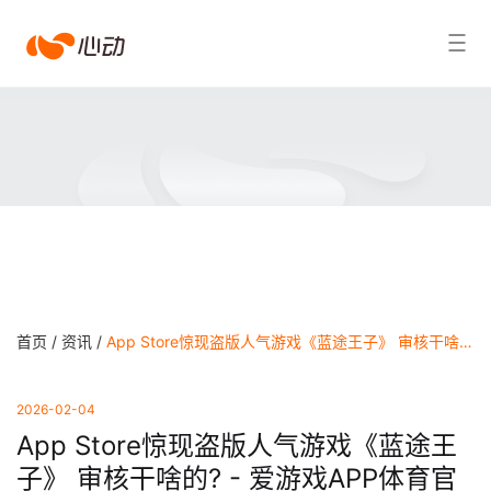
爱
搜索结果
游
戏
app
体
育
首页 /
资讯 /
App Store惊现盗版人气游戏《蓝途王子》 审核干啥的? - 爱游戏APP体育官网
2026-02-04
App Store惊现盗版人气游戏《蓝途王
子》 审核干啥的? - 爱游戏APP体育官