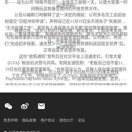
天——设为公司“特殊节假日”，全体员工放假一天，以便大家第一时
间畅玩这款备受期待的开放世界大作。
公告以幽默口吻解释了这一决定的缘起：公司多名员工此前纷
纷提交“日程冲突申请”，声称自己在11月19日全天将处于“失联状态”
“无法处理工作”，甚至有人直接表示当天要“前往罪恶都市旅游”。面
根据公告，当天公司的订单处理、物流发货、工程技术支持、
对这一“集体请假潮”，管理层索性顺势而为，将当天定为公司内部假
社交媒体更新乃至所有常规业务都将暂时搁置。公司表示，待员工
日，全面暂停运营。
们“完成初步探索、通关至少一个主线任务并顺利返回现实世界”后，
正常运营才会逐步恢复。
这份“放假通知”发布后在社交平台上迅速走红，引发大量
《GTA》粉丝的点赞与共鸣。有网友调侃称：“老板自己怕不是11月
19日也在罪恶都市里飙车。”也有评论认为，这种人性化做法既提升
据公开信息，《GTA6》将于2026年11月19日率先登陆
了员工士气，也侧面印证了《GTA6》现象级的文化影响力。
PlayStation 5和Xbox Series X|S平台，PC版本则延期发售。此外，游
戏将于今年6月25日正式开放预购，届时玩家可提前锁定数字版或实
体版。
免责声明
隐私政策
用户协议
游戏大厅
论坛