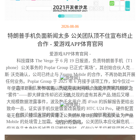
2026-08-06
特朗普手机负面新闻太多 公关团队顶不住宣布终止
合作 - 爱游戏APP体育官网
爱游戏APP体育官网 -
科技媒体 The Verge 于 6 月 19 日报道，负责特朗普手机（T1
phone）公关事务的 Poplar Group 已正式“离场”，其创始合伙人克里
斯·沃克确认，公司已终止与 Trump Mobile 的合作，不再协助其开展
任何业务。Poplar Group 于 2025 年 6 月接手该项工作，如今仅过一
自 T1 手机发布以来，质疑声从未间断。先是外界将其嘲讽为
年便选择退出，外界普遍认为这是面对持续负面危机时的“止损”之
“雾件”——即大肆宣传却迟迟无法兑现的虚有其表产品;随后又曝出
举。
大规模数据泄露事件，波及数千名用户;而 iFixit 的拆解报告更给出
致命一击，证实该手机仅是镀金改装版的 HTC U24 Pro，硬件配置
在舆论持续发酵的背景下，Poplar Group 的撤离无疑让 Trump
毫无创新。接二连三的实锤让公关团队难以招架，彻底失去为产品
Mobile 的处境雪上加霜。业内分析指出，公关团队本应化解危机，
“洗白”的空间。
但当产品本身缺乏诚意且问题频发时，任何公关手段都显得苍白无
力。目前，T1 手机官方尚未就此事做出回应。