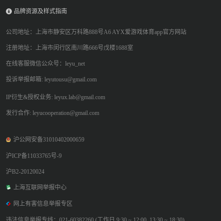
品牌资源及样式指南
公司地址：上海市静安区万科路888号A6 AYX爱游戏体育app官方网站
注册地址：上海市闵行区南川路666号戊楼1688室
在线客服微信公众号：leyu_net
投诉举报邮箱: leyutousu@gmail.com
IP衍生&授权业务: leyux.lab@gmail.com
发行合作: leyucooperation@gmail.com
沪公网安备31010402000659
沪ICP备11033765号-9
沪B2-20120024
上海互联网举报中心
网上有害信息举报专区
违法信息举报专线：021-60382260 (工作日 9:30 ~ 12:00, 13:30 ~ 18:30)