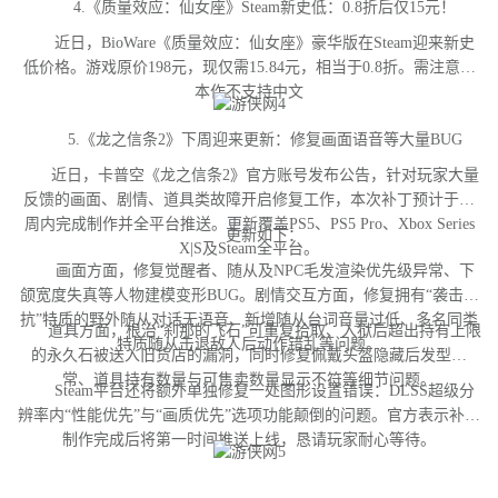
4.《质量效应：仙女座》Steam新史低：0.8折后仅15元！
近日，BioWare《质量效应：仙女座》豪华版在Steam迎来新史
低价格。游戏原价198元，现仅需15.84元，相当于0.8折。需注意，
本作不支持中文
5.《龙之信条2》下周迎来更新：修复画面语音等大量BUG
近日，卡普空《龙之信条2》官方账号发布公告，针对玩家大量
反馈的画面、剧情、道具类故障开启修复工作，本次补丁预计于下
周内完成制作并全平台推送。更新覆盖PS5、PS5 Pro、Xbox Series
更新如下：
X|S及Steam全平台。
画面方面，修复觉醒者、随从及NPC毛发渲染优先级异常、下
颌宽度失真等人物建模变形BUG。剧情交互方面，修复拥有“袭击对
抗”特质的野外随从对话无语音、新增随从台词音量过低、多名同类
道具方面，根治“刹那的飞石”可重复拾取、入狱后超出持有上限
特质随从击退敌人后动作错乱等问题。
的永久石被送入旧货店的漏洞，同时修复佩戴头盔隐藏后发型异
常、道具持有数量与可售卖数量显示不符等细节问题。
Steam平台还将额外单独修复一处图形设置错误：DLSS超级分
辨率内“性能优先”与“画质优先”选项功能颠倒的问题。官方表示补丁
制作完成后将第一时间推送上线，恳请玩家耐心等待。