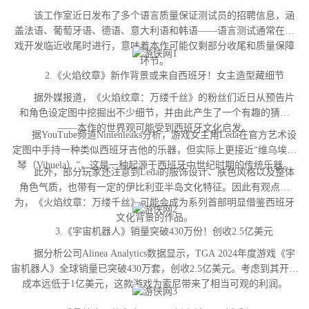
该工作室近日发布了多个语言质量保证测试员的招聘信息，涵
盖法语、葡萄牙语、德语、意大利语和韩语——语言测试通常在游
戏开发临近收尾时进行，意味着本作可能仅剩部分收尾和质量保障
环节。
2.《火焰纹章》新作背景或来自西班牙！女主造型藏细节
据外媒报道，《火焰纹章：万缕千丝》的粉丝们近日从预告片
和角色设定图中挖掘出不少细节，并由此产生了一个有趣的猜测
——本作的世界观可能受到西班牙文化启发。
据YouTube频道Nintenleaks分析，游戏女主角Leda在官方艺术设
定图中手持一种类似西班牙吉他的乐器，但实际上更接近“维乌埃拉
琴（Vihuela）”，这是一种起源于西班牙中世纪时期的传统乐器。
此外，部分玩家还注意到Leda的服饰设计、肤色风格以及整体
角色气质，也带有一定的伊比利亚半岛文化特征。因此有观点认
为，《火焰纹章：万缕千丝》可能会成为系列首部明显借鉴西班牙
文化背景的作品。
3.《宇宙机器人》销量突破430万份！创收2.5亿美元
据分析公司Alinea Analytics数据显示，TGA 2024年度游戏《宇
宙机器人》全球销量已突破430万套，创收2.5亿美元。考虑到其开发
成本远低于1亿美元，这款游戏为索尼带来了相当可观的利润。