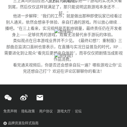
三上真司的回应出人意料：“如果观众把一个游戏的实况从头看
三上真司的看法。
到尾，然后仅仅这样就满足了，那只能说明这款游戏本身还不够
好。”
他进一步解释：“我们的工作，就是做出那种即使玩家已经看过
别人通关，依然会想亲手体验、亲自打通的游戏。所以放心继续直
播吧。”在三上看来，实况视频是否影响销量，最终责任仍在开发者
身上——足够优秀的游戏，观看无法替代亲手游玩的体验。
类似观点在日本游戏业界并不少见。《最终幻想7：重制版》三
部曲总监滨口直树也曾表示，在直播与实况日益普及的时代，RPG
需要进化到让观众“看完后更想亲自体验”，而非仅仅把剧情当成影视
作品消费。
看完通关视频后，你是否还会想亲自玩一遍？哪些游戏让你“云
完还想自己打”？欢迎在评论区聊聊你的看法！
免责声明
隐私政策
用户协议
游戏大厅
论坛
品牌资源及样式指南