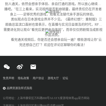
别人通关，依然会想亲手体验、亲自打通的游戏。所以放心继续直
播吧。”在三上看来，实况视频是否影响销量，最终责任仍在开发者
身上——足够优秀的游戏，观看无法替代亲手游玩的体验。
类似观点在日本游戏业界并不少见。《最终幻想7：重制版》三
部曲总监滨口直树也曾表示，在直播与实况日益普及的时代，RPG
需要进化到让观众“看完后更想亲自体验”，而非仅仅把剧情当成影视
作品消费。
看完通关视频后，你是否还会想亲自玩一遍？哪些游戏让你“云
完还想自己打”？欢迎在评论区聊聊你的看法！
免责声明
隐私政策
用户协议
游戏大厅
论坛
品牌资源及样式指南
公司地址：上海市静安区万科路888号A6 AYX爱游戏体育app官方网站
注册地址：上海市闵行区南川路666号戊楼1688室