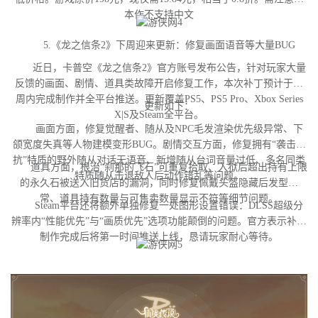
本作不支持中文
5.《龙之信条2》下周迎来更新：修复画面语音等大量BUG
近日，卡普空《龙之信条2》官方账号发布公告，针对玩家大量
反馈的画面、剧情、道具类故障开启修复工作，本次补丁预计于下
周内完成制作并全平台推送。更新覆盖PS5、PS5 Pro、Xbox Series
更新如下：
X|S及Steam全平台。
画面方面，修复觉醒者、随从及NPC毛发渲染优先级异常、下
颌宽度失真等人物建模变形BUG。剧情交互方面，修复拥有“袭击对
抗”特质的野外随从对话无语音、新增随从台词音量过低、多名同类
道具方面，根治“刹那的飞石”可重复拾取、入狱后超出持有上限
特质随从击退敌人后动作错乱等问题。
的永久石被送入旧货店的漏洞，同时修复佩戴头盔隐藏后发型异
常、道具持有数量与可售卖数量显示不符等细节问题。
Steam平台还将额外单独修复一处图形设置错误：DLSS超级分
辨率内“性能优先”与“画质优先”选项功能颠倒的问题。官方表示补丁
制作完成后将第一时间推送上线，恳请玩家耐心等待。