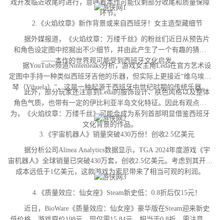
戏开发临近收尾时进行，意味着本作可能仅剩部分收尾和质量保障
环节。
2.《火焰纹章》新作背景或来自西班牙！女主造型藏细节
据外媒报道，《火焰纹章：万缕千丝》的粉丝们近日从预告片
和角色设定图中挖掘出不少细节，并由此产生了一个有趣的猜测
——本作的世界观可能受到西班牙文化启发。
据YouTube频道Nintenleaks分析，游戏女主角Leda在官方艺术设
定图中手持一种类似西班牙吉他的乐器，但实际上更接近“维乌埃拉
琴（Vihuela）”，这是一种起源于西班牙中世纪时期的传统乐器。
此外，部分玩家还注意到Leda的服饰设计、肤色风格以及整体
角色气质，也带有一定的伊比利亚半岛文化特征。因此有观点认
为，《火焰纹章：万缕千丝》可能会成为系列首部明显借鉴西班牙
文化背景的作品。
3.《宇宙机器人》销量突破430万份！创收2.5亿美元
据分析公司Alinea Analytics数据显示，TGA 2024年度游戏《宇
宙机器人》全球销量已突破430万套，创收2.5亿美元。考虑到其开发
成本远低于1亿美元，这款游戏为索尼带来了相当可观的利润。
4.《质量效应：仙女座》Steam新史低：0.8折后仅15元！
近日，BioWare《质量效应：仙女座》豪华版在Steam迎来新史
低价格。游戏原价198元，现仅需15.84元，相当于0.8折。需注意，