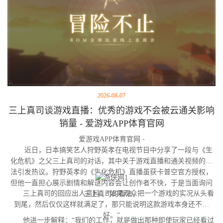
2026-08-07
三上真司谈游戏直播：优秀的游戏不会被云通关影响
销量 - 爱游戏APP体育官网
爱游戏APP体育官网 -
近日，日本搞笑艺人狩野英孝在电视节目中分享了一段与《生
化危机》之父三上真司的对话，其中关于游戏直播和通关视频的看
法引发热议。狩野英孝的《生化危机》直播虽获卡普空官方授权，
但他一直担心展示剧情和解谜内容会让创作者不快，于是当面询问
三上真司的回应出人意料：“如果观众把一个游戏的实况从头看
三上真司的看法。
到尾，然后仅仅这样就满足了，那只能说明这款游戏本身还不够
好。”
他进一步解释：“我们的工作，就是做出那种即使玩家已经看过