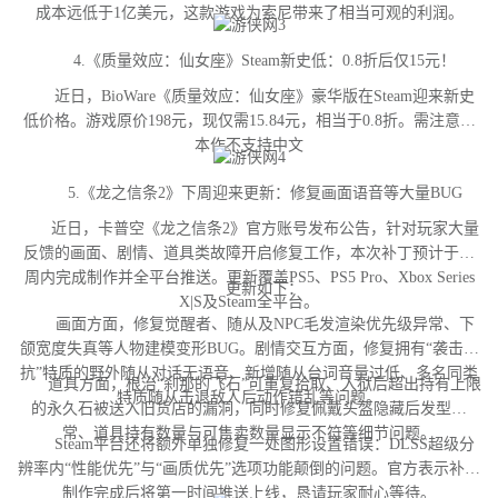
成本远低于1亿美元，这款游戏为索尼带来了相当可观的利润。
4.《质量效应：仙女座》Steam新史低：0.8折后仅15元！
近日，BioWare《质量效应：仙女座》豪华版在Steam迎来新史
低价格。游戏原价198元，现仅需15.84元，相当于0.8折。需注意，
本作不支持中文
5.《龙之信条2》下周迎来更新：修复画面语音等大量BUG
近日，卡普空《龙之信条2》官方账号发布公告，针对玩家大量
反馈的画面、剧情、道具类故障开启修复工作，本次补丁预计于下
周内完成制作并全平台推送。更新覆盖PS5、PS5 Pro、Xbox Series
更新如下：
X|S及Steam全平台。
画面方面，修复觉醒者、随从及NPC毛发渲染优先级异常、下
颌宽度失真等人物建模变形BUG。剧情交互方面，修复拥有“袭击对
抗”特质的野外随从对话无语音、新增随从台词音量过低、多名同类
道具方面，根治“刹那的飞石”可重复拾取、入狱后超出持有上限
特质随从击退敌人后动作错乱等问题。
的永久石被送入旧货店的漏洞，同时修复佩戴头盔隐藏后发型异
常、道具持有数量与可售卖数量显示不符等细节问题。
Steam平台还将额外单独修复一处图形设置错误：DLSS超级分
辨率内“性能优先”与“画质优先”选项功能颠倒的问题。官方表示补丁
制作完成后将第一时间推送上线，恳请玩家耐心等待。