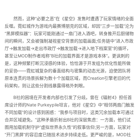
然而，这种“必要之恶”在《星空》发售时遭遇了玩家情绪的全面
反噬。霓虹城作为游戏内最赛博朋克的区域，却因“三步一加载”沦为
“黑屏模拟器”：玩家可能刚通过一扇门进入酒吧，转身推开后厨储物
间的瞬间，又会被强制凝视星空背景的加载画面;任务链中“进入市政
厅→触发加载→走出市政厅→触发加载→进入地下档案室”的循环，
甚至让MOD制作者戏称“B社的加载界面才是游戏本体”。更讽刺的
是，这种频繁打断沉浸感的体验，恰恰源于开发组为优化性能所做
的妥协——霓虹城复杂的垂直结构与密集的动态光源，迫使团队将
原本连贯的场景拆解为数十个加载区域，而Creation引擎老旧的代
码架构，则让这些分割线暴露得格外刺眼。
B社的困境在开发者内部也引发了分歧。曾在《辐射4》担任首
席设计师的Nate Purkeypile坦言，他对《星空》中“相邻两扇门触发
不同加载”的设计感到困惑：“我参与项目时，这类冗余加载本可通过
合并区域避免。”这种矛盾折射出B社的深层焦虑：一方面，他们试
图用加载机制守护“虚拟世界永久性”的叙事信仰;另一方面，玩家对
“开门黑屏”的容忍度已随技术进步持续走低。更严峻的是，MOD社