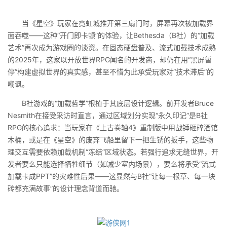
当《星空》玩家在霓虹城推开第三扇门时，屏幕再次被加载界
面吞噬——这种“开门即卡顿”的体验，让Bethesda（B社）的“加载
艺术”再次成为游戏圈的谈资。在固态硬盘普及、流式加载技术成熟
的2025年，这家以开放世界RPG闻名的开发商，却仍在用“黑屏暂
停”构建虚拟世界的真实感，甚至不惜为此承受玩家对“技术滞后”的
嘲讽。
B社游戏的“加载哲学”根植于其底层设计逻辑。前开发者Bruce
Nesmith在接受采访时直言，通过区域划分实现“永久印记”是B社
RPG的核心追求：当玩家在《上古卷轴4》重制版中用战锤砸碎酒馆
木桶，或是在《星空》的废弃飞船里留下一把生锈的扳手，这些物
理交互需要依赖加载机制“冻结”区域状态。若强行追求无缝世界，开
发者要么只能选择牺牲细节（如减少室内场景），要么将承受“流式
加载卡成PPT”的灾难性后果——这显然与B社“让每一根草、每一块
砖都充满故事”的设计理念背道而驰。