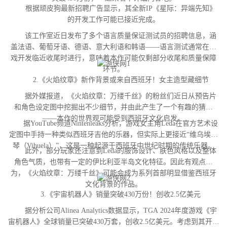
根据顽皮狗最新招聘广告显示，其全新IP《星际：异端先知》
的开发工作可能已接近完成。
该工作室近日发布了多个语言质量保证测试员的招聘信息，涵
盖法语、葡萄牙语、德语、意大利语和韩语——语言测试通常在游
戏开发临近收尾时进行，意味着本作可能仅剩部分收尾和质量保障
环节。
2.《火焰纹章》新作背景或来自西班牙！女主造型藏细节
据外媒报道，《火焰纹章：万缕千丝》的粉丝们近日从预告片
和角色设定图中挖掘出不少细节，并由此产生了一个有趣的猜测
——本作的世界观可能受到西班牙文化启发。
据YouTube频道Nintenleaks分析，游戏女主角Leda在官方艺术设
定图中手持一种类似西班牙吉他的乐器，但实际上更接近“维乌埃拉
琴（Vihuela）”，这是一种起源于西班牙中世纪时期的传统乐器。
此外，部分玩家还注意到Leda的服饰设计、肤色风格以及整体
角色气质，也带有一定的伊比利亚半岛文化特征。因此有观点认
为，《火焰纹章：万缕千丝》可能会成为系列首部明显借鉴西班牙
文化背景的作品。
3.《宇宙机器人》销量突破430万份！创收2.5亿美元
据分析公司Alinea Analytics数据显示，TGA 2024年度游戏《宇
宙机器人》全球销量已突破430万套，创收2.5亿美元。考虑到其开发