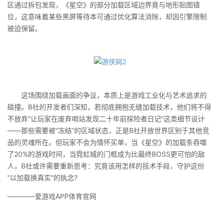
区通过拆包发现，《星空》的部分加载区域边界竟与地形贴图错
位，这意味着某些黑屏等待本可通过优化算法消除，却因引擎限制
被迫保留。
这场围绕加载画面的争议，本质上是游戏工业化与艺术追求的
碰撞。B社的开发者们深知，若彻底拥抱无缝加载技术，他们将不得
不放弃“让玩家在废弃哨站发现二十年前探险者日记”这类细节设计
——那些需要被“冻结”的区域状态，正是B社开放世界区别于其他竞
品的灵魂所在。但玩家不会为情怀买单，当《星空》的加载条吞噬
了20%的游戏时间，当霓虹城的门框成为比最终BOSS更可怕的敌
人，B社或许需要重新思考：究竟该用怎样的技术手段，守护这份
“以加载换真实”的执念?
————爱游戏APP体育官网