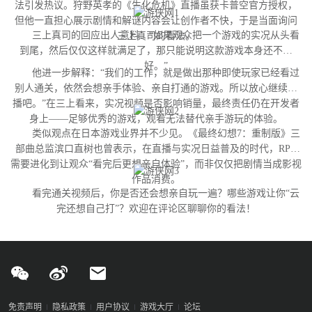
法引发热议。狩野英孝的《生化危机》直播虽获卡普空官方授权，
但他一直担心展示剧情和解谜内容会让创作者不快，于是当面询问
三上真司的回应出人意料：“如果观众把一个游戏的实况从头看
三上真司的看法。
到尾，然后仅仅这样就满足了，那只能说明这款游戏本身还不够
好。”
他进一步解释：“我们的工作，就是做出那种即使玩家已经看过
别人通关，依然会想亲手体验、亲自打通的游戏。所以放心继续直
播吧。”在三上看来，实况视频是否影响销量，最终责任仍在开发者
身上——足够优秀的游戏，观看无法替代亲手游玩的体验。
类似观点在日本游戏业界并不少见。《最终幻想7：重制版》三
部曲总监滨口直树也曾表示，在直播与实况日益普及的时代，RPG
需要进化到让观众“看完后更想亲自体验”，而非仅仅把剧情当成影视
作品消费。
看完通关视频后，你是否还会想亲自玩一遍？哪些游戏让你“云
完还想自己打”？欢迎在评论区聊聊你的看法！
免责声明
隐私政策
用户协议
游戏大厅
论坛