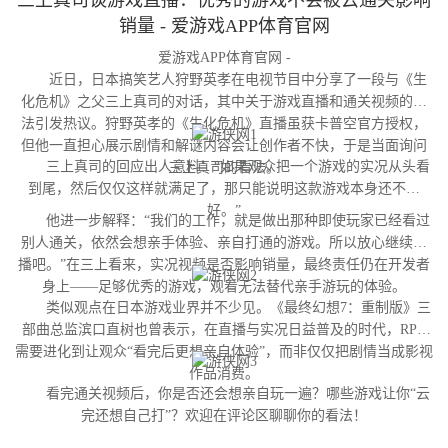
销量 - 爱游戏APP体育官网
爱游戏APP体育官网 -
近日，日本搞笑艺人狩野英孝在电视节目中分享了一段与《生
化危机》之父三上真司的对话，其中关于游戏直播和通关视频的看
法引发热议。狩野英孝的《生化危机》直播虽获卡普空官方授权，
但他一直担心展示剧情和解谜内容会让创作者不快，于是当面询问
三上真司的回应出人意料：“如果观众把一个游戏的实况从头看
三上真司的看法。
到尾，然后仅仅这样就满足了，那只能说明这款游戏本身还不够
好。”
他进一步解释：“我们的工作，就是做出那种即使玩家已经看过
别人通关，依然会想亲手体验、亲自打通的游戏。所以放心继续直
播吧。”在三上看来，实况视频是否影响销量，最终责任仍在开发者
身上——足够优秀的游戏，观看无法替代亲手游玩的体验。
类似观点在日本游戏业界并不少见。《最终幻想7：重制版》三
部曲总监滨口直树也曾表示，在直播与实况日益普及的时代，RPG
需要进化到让观众“看完后更想亲自体验”，而非仅仅把剧情当成影视
作品消费。
看完通关视频后，你是否还会想亲自玩一遍？哪些游戏让你“云
完还想自己打”？欢迎在评论区聊聊你的看法！