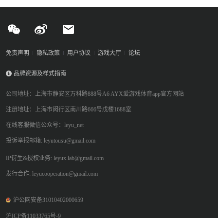
免责声明
隐私政策
用户协议
游戏大厅
论坛
品牌资源及样式指南
公司地址：上海市静安区万科路888号A6 AYX爱游戏体育app官方网站
注册地址：上海市闵行区南川路666号戊楼1688室
在线客服微信公众号：leyu_net
投诉举报邮箱: leyutousu@gmail.com
IP衍生&授权业务: leyux.lab@gmail.com
发行合作: leyucooperation@gmail.com
沪公网安备31010402000659
沪ICP备11033765号-9