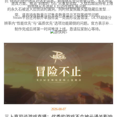
抗”特质的野外随从对话无语音、新增随从台词音量过低、多名同类
道具方面，根治“刹那的飞石”可重复拾取、入狱后超出持有上限
特质随从击退敌人后动作错乱等问题。
的永久石被送入旧货店的漏洞，同时修复佩戴头盔隐藏后发型异
常、道具持有数量与可售卖数量显示不符等细节问题。
Steam平台还将额外单独修复一处图形设置错误：DLSS超级分
辨率内“性能优先”与“画质优先”选项功能颠倒的问题。官方表示补丁
制作完成后将第一时间推送上线，恳请玩家耐心等待。
2026-08-07
三上真司谈游戏直播：优秀的游戏不会被云通关影响