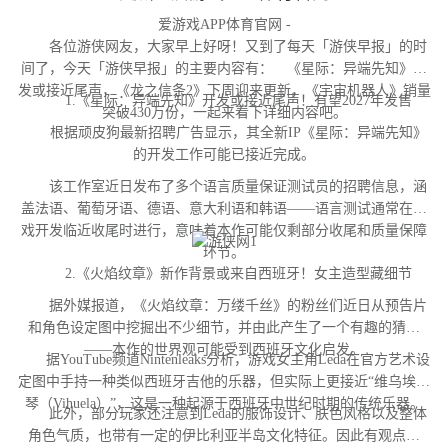
爱游戏APP体育官网 -
各位游侠网友，大家早上好呀！又到了每天「游侠早报」的时
间了，今天「游侠早报」的主要内容有： 《星际：异端先知》开
发或接近尾声，《龙之信条2》下周迎来更新，《宇宙机器人》销量
1.《星际：异端先知》开发或接近尾声！有望2027年发售
突破430万份，一起来看下详细内容吧。
根据顽皮狗最新招聘广告显示，其全新IP《星际：异端先知》
的开发工作可能已接近完成。
该工作室近日发布了多个语言质量保证测试员的招聘信息，涵
盖法语、葡萄牙语、德语、意大利语和韩语——语言测试通常在游
戏开发临近收尾时进行，意味着本作可能仅剩部分收尾和质量保障
环节。
2.《火焰纹章》新作背景或来自西班牙！女主造型藏细节
据外媒报道，《火焰纹章：万缕千丝》的粉丝们近日从预告片
和角色设定图中挖掘出不少细节，并由此产生了一个有趣的猜测
——本作的世界观可能受到西班牙文化启发。
据YouTube频道Nintenleaks分析，游戏女主角Leda在官方艺术设
定图中手持一种类似西班牙吉他的乐器，但实际上更接近“维乌埃拉
琴（Vihuela）”，这是一种起源于西班牙中世纪时期的传统乐器。
此外，部分玩家还注意到Leda的服饰设计、肤色风格以及整体
角色气质，也带有一定的伊比利亚半岛文化特征。因此有观点认