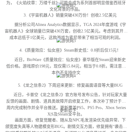
为，《火焰纹章：万缕千丝》可能会成为系列首部明显借鉴西班牙
文化背景的作品。
3.《宇宙机器人》销量突破430万份！创收2.5亿美元
据分析公司Alinea Analytics数据显示，TGA 2024年度游戏《宇
宙机器人》全球销量已突破430万套，创收2.5亿美元。考虑到其开发
成本远低于1亿美元，这款游戏为索尼带来了相当可观的利润。
4.《质量效应：仙女座》Steam新史低：0.8折后仅15元！
近日，BioWare《质量效应：仙女座》豪华版在Steam迎来新史
低价格。游戏原价198元，现仅需15.84元，相当于0.8折。需注意，
本作不支持中文
5.《龙之信条2》下周迎来更新：修复画面语音等大量BUG
近日，卡普空《龙之信条2》官方账号发布公告，针对玩家大量
反馈的画面、剧情、道具类故障开启修复工作，本次补丁预计于下
周内完成制作并全平台推送。更新覆盖PS5、PS5 Pro、Xbox Series
更新如下：
X|S及Steam全平台。
画面方面，修复觉醒者、随从及NPC毛发渲染优先级异常、下
颌宽度失真等人物建模变形BUG。剧情交互方面，修复拥有“袭击对