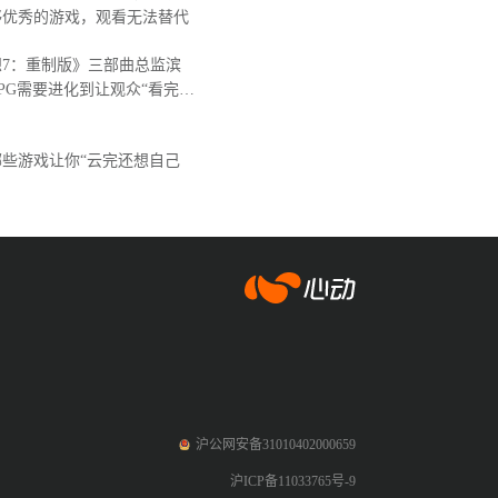
够优秀的游戏，观看无法替代
7：重制版》三部曲总监滨
PG需要进化到让观众“看完后
。
些游戏让你“云完还想自己
爱游戏app体育
沪公网安备31010402000659
沪ICP备11033765号-9