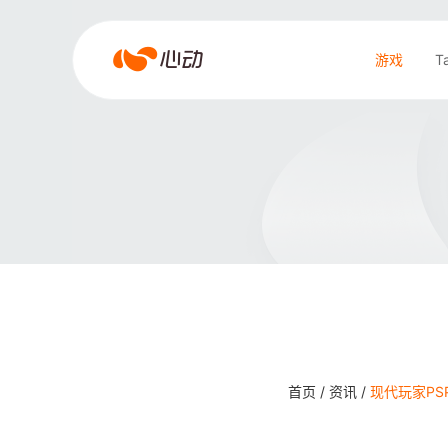
爱
游戏
T
游
戏
搜索结果
app
体
育
首页 /
资讯 /
现代玩家PS