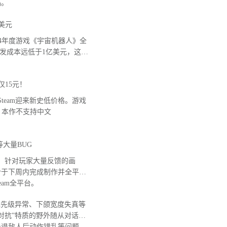
品。
美元
 2024年度游戏《宇宙机器人》全
开发成本远低于1亿美元，这款
仅15元！
team迎来新史低价格。游戏
意，本作不支持中文
大量BUG
，针对玩家大量反馈的画
计于下周内完成制作并全平台
Steam全平台。
先级异常、下颌宽度失真等
对抗”特质的野外随从对话无
击退敌人后动作错乱等问题。