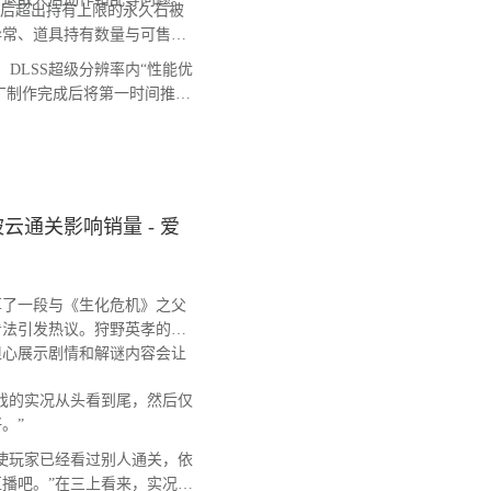
后超出持有上限的永久石被
异常、道具持有数量与可售卖
DLSS超级分辨率内“性能优
补丁制作完成后将第一时间推送
通关影响销量 - 爱
了一段与《生化危机》之父
看法引发热议。狩野英孝的
担心展示剧情和解谜内容会让
戏的实况从头看到尾，然后仅
。”
使玩家已经看过别人通关，依
播吧。”在三上看来，实况视