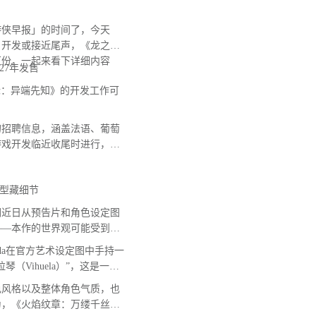
侠早报」的时间了，今天
》开发或接近尾声，《龙之信
万份，一起来看下详细内容
27年发售
：异端先知》的开发工作可
招聘信息，涵盖法语、葡萄
游戏开发临近收尾时进行，意
型藏细节
近日从预告片和角色设定图
——本作的世界观可能受到西
Leda在官方艺术设定图中手持一
Vihuela）”，这是一种
色风格以及整体角色气质，也
为，《火焰纹章：万缕千丝》