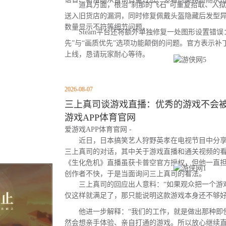
道具方面，根治“刹那的飞石”可重复拾取、入狱
送入旧货店的漏洞，同时修复佩戴头盔隐藏后发型
数量显示不符等细节问题。
Steam平台还将额外单独修复一处图形设置错误：
先”与“画质优先”选项功能颠倒的问题。官方表示
上线，恳请玩家耐心等待。
2026-08-07
三上真司谈游戏直播：优秀的游戏不会被云
游戏APP体育官网
爱游戏APP体育官网 -
近日，日本搞笑艺人狩野英孝在电视节目中分享
三上真司的对话，其中关于游戏直播和通关视频的
《生化危机》直播虽获卡普空官方授权，但他一直
创作者不快，于是当面询问三上真司的看法。
三上真司的回应出人意料：“如果观众把一个游
仅这样就满足了，那只能说明这款游戏本身还不够好
他进一步解释：“我们的工作，就是做出那种即
然会想亲手体验、亲自打通的游戏。所以放心继续直