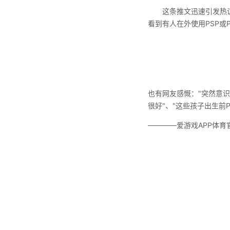
这条推文迅速引发热议，
看到有人在外使用PSP或
也有网友感慨："突然意识
很好"、"这些孩子出生前P
————爱游戏APP体育