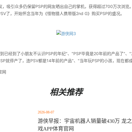
吸引众多仍保留PSP的网友晒出自己的掌机，获得超过700万次浏览
PSV了，开始怀念当年为《怪物猎人携带版2nd G》购买PSP的盛况。
到已经到了小朋友不认识PSP的年纪"、"PSP毕竟是20年前的产品了"、
SP就停产了，连PSV都是14年前的产品"、"当年玩PSP的小孩，现在都
官网
相关推荐
2026-08-07
游侠早报：宇宙机器人销量破430万 龙之
戏APP体育官网