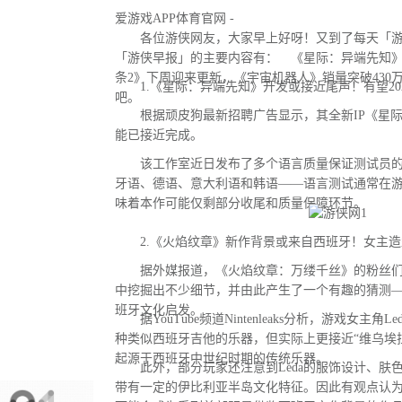
爱游戏APP体育官网 -
各位游侠网友，大家早上好呀！又到了每天「游
「游侠早报」的主要内容有： 《星际：异端先知
条2》下周迎来更新，《宇宙机器人》销量突破430
1.《星际：异端先知》开发或接近尾声！有望20
吧。
根据顽皮狗最新招聘广告显示，其全新IP《星际
能已接近完成。
该工作室近日发布了多个语言质量保证测试员的
牙语、德语、意大利语和韩语——语言测试通常在
味着本作可能仅剩部分收尾和质量保障环节。
2.《火焰纹章》新作背景或来自西班牙！女主造
据外媒报道，《火焰纹章：万缕千丝》的粉丝们
中挖掘出不少细节，并由此产生了一个有趣的猜测
班牙文化启发。
据YouTube频道Nintenleaks分析，游戏女主角
种类似西班牙吉他的乐器，但实际上更接近“维乌埃拉琴（
起源于西班牙中世纪时期的传统乐器。
此外，部分玩家还注意到Leda的服饰设计、肤
带有一定的伊比利亚半岛文化特征。因此有观点认