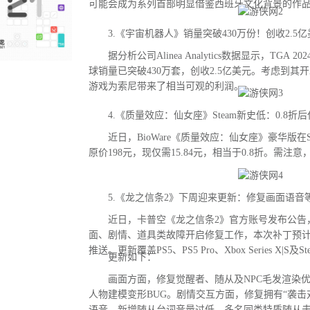
可能会成为系列首部明显借鉴西班牙文化背景的作
3.《宇宙机器人》销量突破430万份！创收2.5亿
据分析公司Alinea Analytics数据显示，TGA
球销量已突破430万套，创收2.5亿美元。考虑到其
游戏为索尼带来了相当可观的利润。
4.《质量效应：仙女座》Steam新史低：0.8折后
近日，BioWare《质量效应：仙女座》豪华版在S
原价198元，现仅需15.84元，相当于0.8折。需注
5.《龙之信条2》下周迎来更新：修复画面语音等
近日，卡普空《龙之信条2》官方账号发布公告
面、剧情、道具类故障开启修复工作，本次补丁预
推送。更新覆盖PS5、PS5 Pro、Xbox Series X|S及
更新如下：
画面方面，修复觉醒者、随从及NPC毛发渲染优
人物建模变形BUG。剧情交互方面，修复拥有“袭击
语音、新增随从台词音量过低、多名同类特质随从