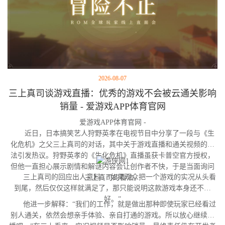
2026-08-07
三上真司谈游戏直播：优秀的游戏不会被云通关影响
销量 - 爱游戏APP体育官网
爱游戏APP体育官网 -
近日，日本搞笑艺人狩野英孝在电视节目中分享了一段与《生
化危机》之父三上真司的对话，其中关于游戏直播和通关视频的看
法引发热议。狩野英孝的《生化危机》直播虽获卡普空官方授权，
但他一直担心展示剧情和解谜内容会让创作者不快，于是当面询问
三上真司的回应出人意料：“如果观众把一个游戏的实况从头看
三上真司的看法。
到尾，然后仅仅这样就满足了，那只能说明这款游戏本身还不够
好。”
他进一步解释：“我们的工作，就是做出那种即使玩家已经看过
别人通关，依然会想亲手体验、亲自打通的游戏。所以放心继续直