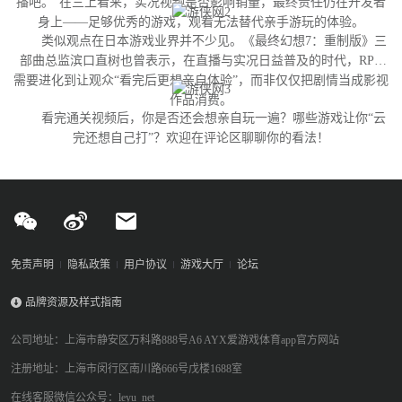
播吧。”在三上看来，实况视频是否影响销量，最终责任仍在开发者
身上——足够优秀的游戏，观看无法替代亲手游玩的体验。
类似观点在日本游戏业界并不少见。《最终幻想7：重制版》三
部曲总监滨口直树也曾表示，在直播与实况日益普及的时代，RPG
需要进化到让观众“看完后更想亲自体验”，而非仅仅把剧情当成影视
作品消费。
看完通关视频后，你是否还会想亲自玩一遍？哪些游戏让你“云
完还想自己打”？欢迎在评论区聊聊你的看法！
免责声明
隐私政策
用户协议
游戏大厅
论坛
品牌资源及样式指南
公司地址：上海市静安区万科路888号A6 AYX爱游戏体育app官方网站
注册地址：上海市闵行区南川路666号戊楼1688室
在线客服微信公众号：leyu_net