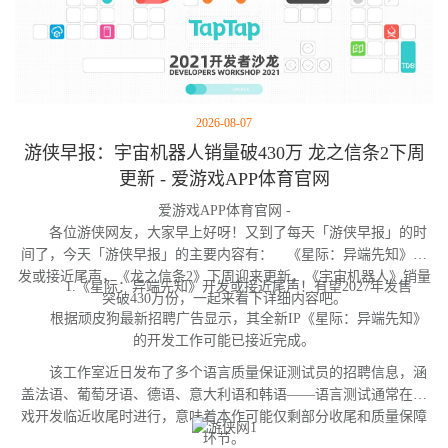
2026-08-07
游侠早报：宇宙机器人销量破430万 龙之信条2下周
更新 - 爱游戏APP体育官网
爱游戏APP体育官网 -
各位游侠网友，大家早上好呀！又到了每天「游侠早报」的时
间了，今天「游侠早报」的主要内容有： 《星际：异端先知》开
发或接近尾声，《龙之信条2》下周迎来更新，《宇宙机器人》销量
1.《星际：异端先知》开发或接近尾声！有望2027年发售
突破430万份，一起来看下详细内容吧。
根据顽皮狗最新招聘广告显示，其全新IP《星际：异端先知》
的开发工作可能已接近完成。
该工作室近日发布了多个语言质量保证测试员的招聘信息，涵
盖法语、葡萄牙语、德语、意大利语和韩语——语言测试通常在游
戏开发临近收尾时进行，意味着本作可能仅剩部分收尾和质量保障
环节。