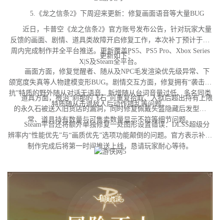
5.《龙之信条2》下周迎来更新：修复画面语音等大量BUG
近日，卡普空《龙之信条2》官方账号发布公告，针对玩家大量
反馈的画面、剧情、道具类故障开启修复工作，本次补丁预计于下
周内完成制作并全平台推送。更新覆盖PS5、PS5 Pro、Xbox Series
更新如下：
X|S及Steam全平台。
画面方面，修复觉醒者、随从及NPC毛发渲染优先级异常、下
颌宽度失真等人物建模变形BUG。剧情交互方面，修复拥有“袭击对
抗”特质的野外随从对话无语音、新增随从台词音量过低、多名同类
道具方面，根治“刹那的飞石”可重复拾取、入狱后超出持有上限
特质随从击退敌人后动作错乱等问题。
的永久石被送入旧货店的漏洞，同时修复佩戴头盔隐藏后发型异
常、道具持有数量与可售卖数量显示不符等细节问题。
Steam平台还将额外单独修复一处图形设置错误：DLSS超级分
辨率内“性能优先”与“画质优先”选项功能颠倒的问题。官方表示补丁
制作完成后将第一时间推送上线，恳请玩家耐心等待。