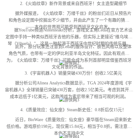
2.《火焰纹章》新作背景或来自西班牙！女主造型藏细节
据外媒报道，《火焰纹章：万缕千丝》的粉丝们近日从预告片
和角色设定图中挖掘出不少细节，并由此产生了一个有趣的猜测
——本作的世界观可能受到西班牙文化启发。
据YouTube频道Nintenleaks分析，游戏女主角Leda在官方艺术设
定图中手持一种类似西班牙吉他的乐器，但实际上更接近“维乌埃拉
琴（Vihuela）”，这是一种起源于西班牙中世纪时期的传统乐器。
此外，部分玩家还注意到Leda的服饰设计、肤色风格以及整体
角色气质，也带有一定的伊比利亚半岛文化特征。因此有观点认
为，《火焰纹章：万缕千丝》可能会成为系列首部明显借鉴西班牙
文化背景的作品。
3.《宇宙机器人》销量突破430万份！创收2.5亿美元
据分析公司Alinea Analytics数据显示，TGA 2024年度游戏《宇
宙机器人》全球销量已突破430万套，创收2.5亿美元。考虑到其开发
成本远低于1亿美元，这款游戏为索尼带来了相当可观的利润。
4.《质量效应：仙女座》Steam新史低：0.8折后仅15元！
近日，BioWare《质量效应：仙女座》豪华版在Steam迎来新史
低价格。游戏原价198元，现仅需15.84元，相当于0.8折。需注意，
本作不支持中文