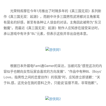
光荣特库摩在今年1月推出了时隔多年的《真三国无双》系列新
作《真三国无双：起源》，而剧中许多三国男性武将都对主角紫鸾
有莫名的好感，甚至有各种让人误会的对话，主角因此被称为"东汉
魅魔"。而最近《真三国无双：起源》制作人庄知彦在接受采访时，
承认游戏中有许多"BL"元素，但表示这些并非出自他本意。
根据日本外媒电Fami通Gamer的采访，当被问及"感觉这次的内
容似乎也朝向女性玩家会喜欢的方向发展"、"作品中有种BL（Boys'
Love，指男性之间的恋爱创作）的氛围"时，庄知彦立即道歉："关
于BL感，这完全在我的意料之外，只能说'监督不周，非常抱歉'"。