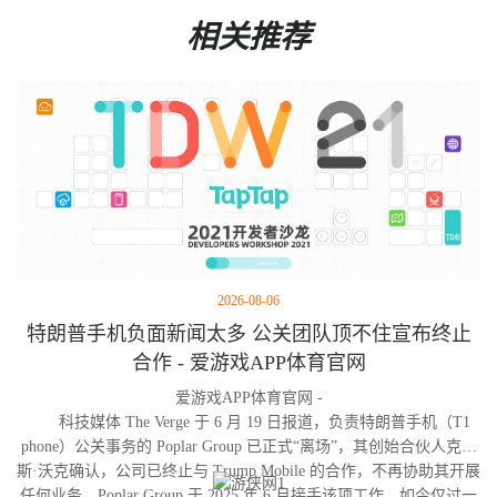
相关推荐
2026-08-06
特朗普手机负面新闻太多 公关团队顶不住宣布终止
合作 - 爱游戏APP体育官网
爱游戏APP体育官网 -
科技媒体 The Verge 于 6 月 19 日报道，负责特朗普手机（T1
phone）公关事务的 Poplar Group 已正式“离场”，其创始合伙人克里
斯·沃克确认，公司已终止与 Trump Mobile 的合作，不再协助其开展
任何业务。Poplar Group 于 2025 年 6 月接手该项工作，如今仅过一