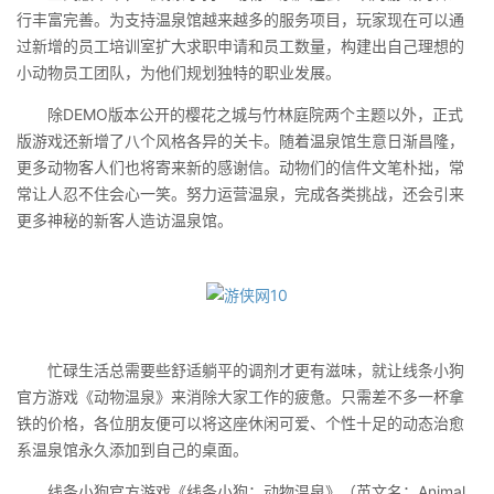
行丰富完善。为支持温泉馆越来越多的服务项目，玩家现在可以通
过新增的员工培训室扩大求职申请和员工数量，构建出自己理想的
小动物员工团队，为他们规划独特的职业发展。
除DEMO版本公开的樱花之城与竹林庭院两个主题以外，正式
版游戏还新增了八个风格各异的关卡。随着温泉馆生意日渐昌隆，
更多动物客人们也将寄来新的感谢信。动物们的信件文笔朴拙，常
常让人忍不住会心一笑。努力运营温泉，完成各类挑战，还会引来
更多神秘的新客人造访温泉馆。
忙碌生活总需要些舒适躺平的调剂才更有滋味，就让线条小狗
官方游戏《动物温泉》来消除大家工作的疲惫。只需差不多一杯拿
铁的价格，各位朋友便可以将这座休闲可爱、个性十足的动态治愈
系温泉馆永久添加到自己的桌面。
线条小狗官方游戏《线条小狗：动物温泉》（英文名：Animal