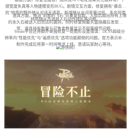
颌宽度失真等人物建模变形BUG。剧情交互方面，修复拥有“袭击对
抗”特质的野外随从对话无语音、新增随从台词音量过低、多名同类
道具方面，根治“刹那的飞石”可重复拾取、入狱后超出持有上限
特质随从击退敌人后动作错乱等问题。
的永久石被送入旧货店的漏洞，同时修复佩戴头盔隐藏后发型异
常、道具持有数量与可售卖数量显示不符等细节问题。
Steam平台还将额外单独修复一处图形设置错误：DLSS超级分
辨率内“性能优先”与“画质优先”选项功能颠倒的问题。官方表示补丁
制作完成后将第一时间推送上线，恳请玩家耐心等待。