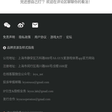
完还想自己打”？欢迎在评论区聊聊你的看法！
免责声明
隐私政策
用户协议
游戏大厅
论坛
品牌资源及样式指南
公司地址：上海市静安区万科路888号A6 AYX爱游戏体育app官方网站
注册地址：上海市闵行区南川路666号戊楼1688室
在线客服微信公众号：leyu_net
投诉举报邮箱: leyutousu@gmail.com
IP衍生&授权业务: leyux.lab@gmail.com
发行合作: leyucooperation@gmail.com