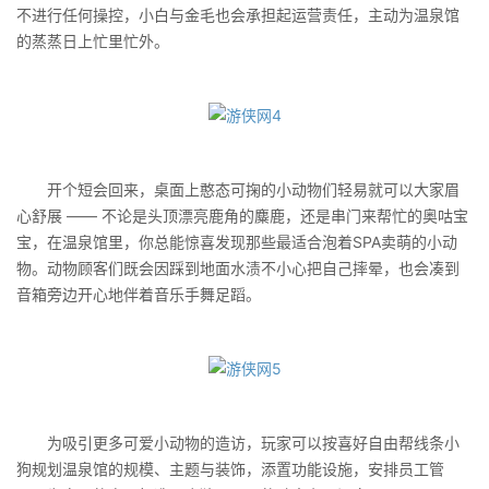
不进行任何操控，小白与金毛也会承担起运营责任，主动为温泉馆
的蒸蒸日上忙里忙外。
开个短会回来，桌面上憨态可掬的小动物们轻易就可以大家眉
心舒展 —— 不论是头顶漂亮鹿角的麋鹿，还是串门来帮忙的奥咕宝
宝，在温泉馆里，你总能惊喜发现那些最适合泡着SPA卖萌的小动
物。动物顾客们既会因踩到地面水渍不小心把自己摔晕，也会凑到
音箱旁边开心地伴着音乐手舞足蹈。
为吸引更多可爱小动物的造访，玩家可以按喜好自由帮线条小
狗规划温泉馆的规模、主题与装饰，添置功能设施，安排员工管