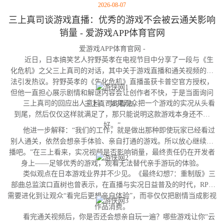
2026-08-07
三上真司谈游戏直播：优秀的游戏不会被云通关影响
销量 - 爱游戏APP体育官网
爱游戏APP体育官网 -
近日，日本搞笑艺人狩野英孝在电视节目中分享了一段与《生
化危机》之父三上真司的对话，其中关于游戏直播和通关视频的看
法引发热议。狩野英孝的《生化危机》直播虽获卡普空官方授权，
但他一直担心展示剧情和解谜内容会让创作者不快，于是当面询问
三上真司的回应出人意料：“如果观众把一个游戏的实况从头看
三上真司的看法。
到尾，然后仅仅这样就满足了，那只能说明这款游戏本身还不够
好。”
他进一步解释：“我们的工作，就是做出那种即使玩家已经看过
别人通关，依然会想亲手体验、亲自打通的游戏。所以放心继续直
播吧。”在三上看来，实况视频是否影响销量，最终责任仍在开发者
身上——足够优秀的游戏，观看无法替代亲手游玩的体验。
类似观点在日本游戏业界并不少见。《最终幻想7：重制版》三
部曲总监滨口直树也曾表示，在直播与实况日益普及的时代，RPG
需要进化到让观众“看完后更想亲自体验”，而非仅仅把剧情当成影视
作品消费。
看完通关视频后，你是否还会想亲自玩一遍？哪些游戏让你“云