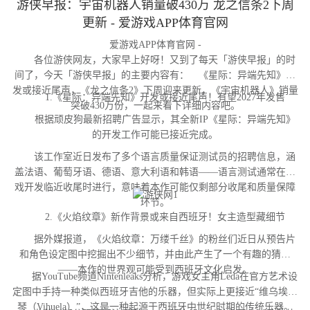
游侠早报：宇宙机器人销量破430万 龙之信条2下周
更新 - 爱游戏APP体育官网
爱游戏APP体育官网 -
各位游侠网友，大家早上好呀！又到了每天「游侠早报」的时
间了，今天「游侠早报」的主要内容有： 《星际：异端先知》开
发或接近尾声，《龙之信条2》下周迎来更新，《宇宙机器人》销量
1.《星际：异端先知》开发或接近尾声！有望2027年发售
突破430万份，一起来看下详细内容吧。
根据顽皮狗最新招聘广告显示，其全新IP《星际：异端先知》
的开发工作可能已接近完成。
该工作室近日发布了多个语言质量保证测试员的招聘信息，涵
盖法语、葡萄牙语、德语、意大利语和韩语——语言测试通常在游
戏开发临近收尾时进行，意味着本作可能仅剩部分收尾和质量保障
环节。
2.《火焰纹章》新作背景或来自西班牙！女主造型藏细节
据外媒报道，《火焰纹章：万缕千丝》的粉丝们近日从预告片
和角色设定图中挖掘出不少细节，并由此产生了一个有趣的猜测
——本作的世界观可能受到西班牙文化启发。
据YouTube频道Nintenleaks分析，游戏女主角Leda在官方艺术设
定图中手持一种类似西班牙吉他的乐器，但实际上更接近“维乌埃拉
琴（Vihuela）”，这是一种起源于西班牙中世纪时期的传统乐器。