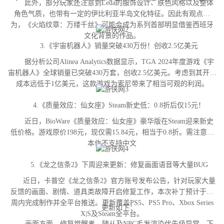
此外，部分玩家还注意到Leda的服饰设计、肤色风格以及整体
角色气质，也带有一定的伊比利亚半岛文化特征。因此有观点认
为，《火焰纹章：万缕千丝》可能会成为系列首部明显借鉴西班牙
文化背景的作品。
3.《宇宙机器人》销量突破430万份！创收2.5亿美元
据分析公司Alinea Analytics数据显示，TGA 2024年度游戏《宇
宙机器人》全球销量已突破430万套，创收2.5亿美元。考虑到其开发
成本远低于1亿美元，这款游戏为索尼带来了相当可观的利润。
4.《质量效应：仙女座》Steam新史低：0.8折后仅15元！
近日，BioWare《质量效应：仙女座》豪华版在Steam迎来新史
低价格。游戏原价198元，现仅需15.84元，相当于0.8折。需注意，
本作不支持中文
5.《龙之信条2》下周迎来更新：修复画面语音等大量BUG
近日，卡普空《龙之信条2》官方账号发布公告，针对玩家大量
反馈的画面、剧情、道具类故障开启修复工作，本次补丁预计于下
周内完成制作并全平台推送。更新覆盖PS5、PS5 Pro、Xbox Series
更新如下：
X|S及Steam全平台。
画面方面，修复觉醒者、随从及NPC毛发渲染优先级异常、下