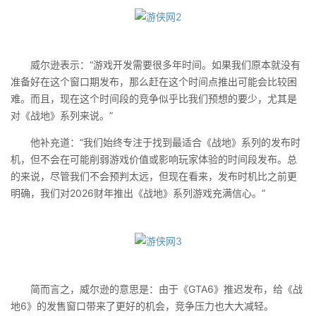
威尔逊表示：“游戏开发需要很多年时间。如果我们原本就没有
准备好在这个窗口期发布，那么赶在这个时间点推出可能会比较困
难。而且，现在这个时间段的竞争似乎比我们预想的要少，尤其是
对《战地》系列来说。”
他补充道：“我们始终专注于找到最适合《战地》系列的发布时
机，但不会在可能削弱游戏价值或影响玩家体验的时间段发布。总
的来说，尽管我们不会预判太远，但现在看来，发布时机比之前更
明确，我们对2026财年推出《战地》系列游戏充满信心。”
简而言之，威尔逊的意思是：由于《GTA6》推迟发布，给《战
地6》的发售窗口带来了更好的机会，竞争压力也大大减轻。