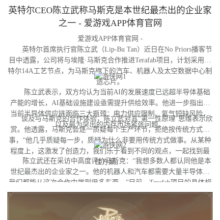
英特尔CEO陈立武称马斯克是本世纪最杰出的企业家
之一 - 爱游戏APP体育官网
爱游戏APP体育官网 -
英特尔首席执行官陈立武（Lip-Bu Tan）近日在No Priors播客节
目中透露，公司将与埃隆·马斯克合作推进Terafab项目，计划采用英
特尔14A工艺节点，为马斯克旗下的汽车、机器人及太空数据中心制
造芯片。
陈立武表示，双方均认为当前AI的发展速度已远超半导体基础
产能的增长，AI基础设施建设亟需提升供给效率。他进一步指出，
当前半导体供应链面临三大瓶颈：电力供应限制、氦气短缺风险，
谈及与马斯克的合作体验，陈立武对其“第一性原理”思维表示欣
以及最为突出的内存市场紧张问题。
赏。他透露，马斯克会逐一质疑每个生产环节，拒绝按传统方式行
事，“他几乎质疑每一步，质疑为什么非要用传统方式做事。从某种
程度上，这激发了创造力，我们乐于看到不同的观点，一起找到最
陈立武还在采访中高度评价马斯克：“我想多数人都认同他是本
佳方案。”
世纪最杰出的企业家之一。他的机器人和汽车都需要大量半导体，
我们都能从这次合作中学到很多东西。”目前，Terafab项目的具体规
模及量产时间表尚未对外公布。