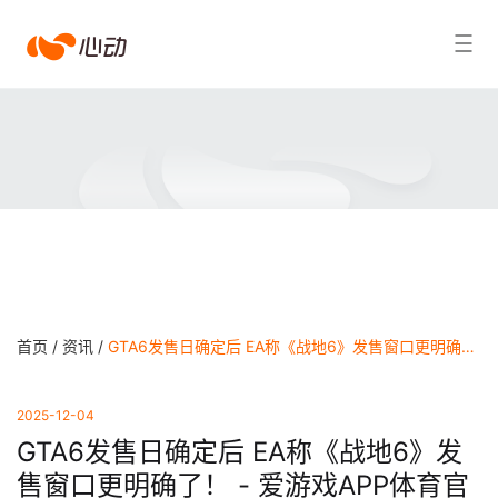
爱
搜索结果
游
戏
app
体
育
首页 /
资讯 /
GTA6发售日确定后 EA称《战地6》发售窗口更明确了！ - 爱游戏APP体育官网
2025-12-04
GTA6发售日确定后 EA称《战地6》发
售窗口更明确了！ - 爱游戏APP体育官