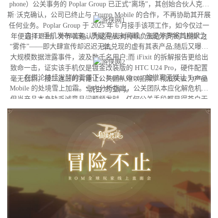
phone）公关事务的 Poplar Group 已正式“离场”，其创始合伙人克里
斯·沃克确认，公司已终止与 Trump Mobile 的合作，不再协助其开展
任何业务。Poplar Group 于 2025 年 6 月接手该项工作，如今仅过一
自 T1 手机发布以来，质疑声从未间断。先是外界将其嘲讽为
年便选择退出，外界普遍认为这是面对持续负面危机时的“止损”之
“雾件”——即大肆宣传却迟迟无法兑现的虚有其表产品;随后又曝出
举。
大规模数据泄露事件，波及数千名用户;而 iFixit 的拆解报告更给出
致命一击，证实该手机仅是镀金改装版的 HTC U24 Pro，硬件配置
在舆论持续发酵的背景下，Poplar Group 的撤离无疑让 Trump
毫无创新。接二连三的实锤让公关团队难以招架，彻底失去为产品
Mobile 的处境雪上加霜。业内分析指出，公关团队本应化解危机，
“洗白”的空间。
但当产品本身缺乏诚意且问题频发时，任何公关手段都显得苍白无
力。目前，T1 手机官方尚未就此事做出回应。