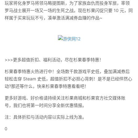
玩家将化身罗马将领马略提图斯，为了家族血仇而投身军旅，率领
罗马战士展开一场又一场的生死之战。现在杉果闪促只要 10 元，同
样属于买来玩玩不亏，凑单激活满减券血赚的作品~
>>>更多超值折扣、福利活动，尽在杉果春季特惠！
杉果春季特惠火热进行中！全场数千款游戏平史低，叠加满减券后
轻松击穿 Steam 史低，超值折扣不必担心背刺！是不是已经怦然心
动?那还等什么，快来杉果春季特惠看看吧！
更多好游戏、好价格请持续关注杉果商城和杉果官方社交媒体账
号，我们也将第一时间分享全新优惠情报。
注：具体折扣与活动内容以实际上线为准。
0