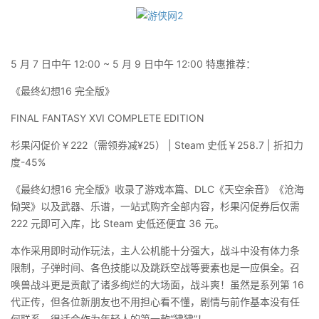
5 月 7 日中午 12:00 ~ 5 月 9 日中午 12:00 特惠推荐：
《最终幻想16 完全版》
FINAL FANTASY XVI COMPLETE EDITION
杉果闪促价￥222（需领券减¥25） | Steam 史低￥258.7 | 折扣力
度-45%
《最终幻想16 完全版》收录了游戏本篇、DLC《天空余音》《沧海
恸哭》以及武器、乐谱，一站式购齐全部内容，杉果闪促券后仅需
222 元即可入库，比 Steam 史低还便宜 36 元。
本作采用即时动作玩法，主人公机能十分强大，战斗中没有体力条
限制，子弹时间、各色技能以及跳跃空战等要素也是一应俱全。召
唤兽战斗更是贡献了诸多绚烂的大场面，战斗爽！虽然是系列第 16
代正传，但各位新朋友也不用担心看不懂，剧情与前作基本没有任
何联系，很适合作为年轻人的第一款“狒狒”！