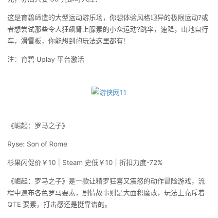
这是育碧缔造的大型运动游乐场，你想体验风格迥异的极限运动?或
者想尝试那些令人狂飙肾上腺素的小众运动?跳伞，速降，山地自行
车，滑雪板，你能想到的玩法这里都有！
注：育碧 Uplay 平台激活
《崛起：罗马之子》
Ryse: Son of Rome
杉果闪促价￥10 | Steam 史低￥10 | 折扣力度-72%
《崛起：罗马之子》是一款让精罗狂喜又震怒的动作冒险游戏，流
程中遍布各色罗马要素，剧情故事则是大面积魔改，玩法上充斥着
QTE 要素，打击感还是挺靠谱的。