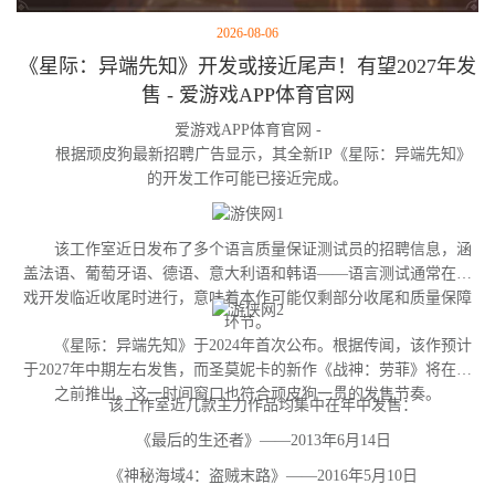
2026-08-06
《星际：异端先知》开发或接近尾声！有望2027年发
售 - 爱游戏APP体育官网
爱游戏APP体育官网 -
根据顽皮狗最新招聘广告显示，其全新IP《星际：异端先知》
的开发工作可能已接近完成。
该工作室近日发布了多个语言质量保证测试员的招聘信息，涵
盖法语、葡萄牙语、德语、意大利语和韩语——语言测试通常在游
戏开发临近收尾时进行，意味着本作可能仅剩部分收尾和质量保障
环节。
《星际：异端先知》于2024年首次公布。根据传闻，该作预计
于2027年中期左右发售，而圣莫妮卡的新作《战神：劳菲》将在其
之前推出。这一时间窗口也符合顽皮狗一贯的发售节奏。
该工作室近几款主力作品均集中在年中发售：
《最后的生还者》——2013年6月14日
《神秘海域4：盗贼末路》——2016年5月10日