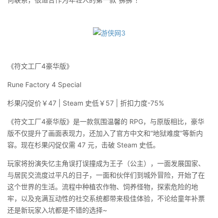
《符文工厂4豪华版》
Rune Factory 4 Special
杉果闪促价￥47 | Steam 史低￥57 | 折扣力度-75%
《符文工厂4豪华版》是一款氛围温馨的 RPG，与原版相比，豪华
版不仅提升了画面表现力，还加入了官方中文和“地狱难度”等新内
容。现在杉果闪促仅需 47 元，击破 Steam 史低。
玩家将扮演失忆主角误打误撞成为王子（公主），一面发展国家、
与居民交流度过平凡的日子，一面和伙伴们到城外冒险，开始了在
这个世界的生活。流程中种植农作物、饲养怪物，探索危险的地
牢，以及充满互动性的社交系统都带来极佳体验，不论给童年补票
还是新玩家入坑都是不错的选择~