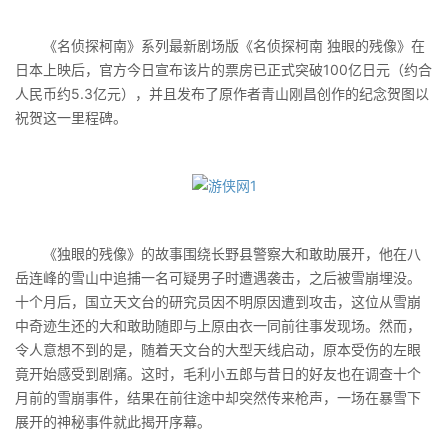
《名侦探柯南》系列最新剧场版《名侦探柯南 独眼的残像》在
日本上映后，官方今日宣布该片的票房已正式突破100亿日元（约合
人民币约5.3亿元），并且发布了原作者青山刚昌创作的纪念贺图以
祝贺这一里程碑。
《独眼的残像》的故事围绕长野县警察大和敢助展开，他在八
岳连峰的雪山中追捕一名可疑男子时遭遇袭击，之后被雪崩埋没。
十个月后，国立天文台的研究员因不明原因遭到攻击，这位从雪崩
中奇迹生还的大和敢助随即与上原由衣一同前往事发现场。然而，
令人意想不到的是，随着天文台的大型天线启动，原本受伤的左眼
竟开始感受到剧痛。这时，毛利小五郎与昔日的好友也在调查十个
月前的雪崩事件，结果在前往途中却突然传来枪声，一场在暴雪下
展开的神秘事件就此揭开序幕。