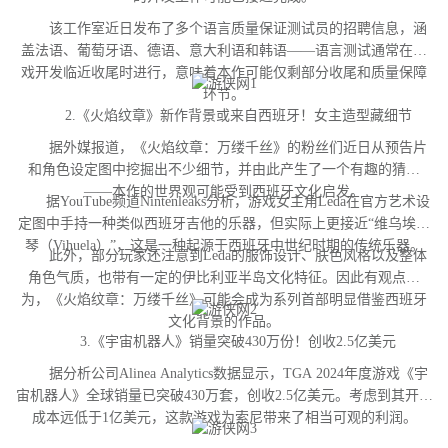
该工作室近日发布了多个语言质量保证测试员的招聘信息，涵
盖法语、葡萄牙语、德语、意大利语和韩语——语言测试通常在游
戏开发临近收尾时进行，意味着本作可能仅剩部分收尾和质量保障
环节。
2.《火焰纹章》新作背景或来自西班牙！女主造型藏细节
据外媒报道，《火焰纹章：万缕千丝》的粉丝们近日从预告片
和角色设定图中挖掘出不少细节，并由此产生了一个有趣的猜测
——本作的世界观可能受到西班牙文化启发。
据YouTube频道Nintenleaks分析，游戏女主角Leda在官方艺术设
定图中手持一种类似西班牙吉他的乐器，但实际上更接近“维乌埃拉
琴（Vihuela）”，这是一种起源于西班牙中世纪时期的传统乐器。
此外，部分玩家还注意到Leda的服饰设计、肤色风格以及整体
角色气质，也带有一定的伊比利亚半岛文化特征。因此有观点认
为，《火焰纹章：万缕千丝》可能会成为系列首部明显借鉴西班牙
文化背景的作品。
3.《宇宙机器人》销量突破430万份！创收2.5亿美元
据分析公司Alinea Analytics数据显示，TGA 2024年度游戏《宇
宙机器人》全球销量已突破430万套，创收2.5亿美元。考虑到其开发
成本远低于1亿美元，这款游戏为索尼带来了相当可观的利润。