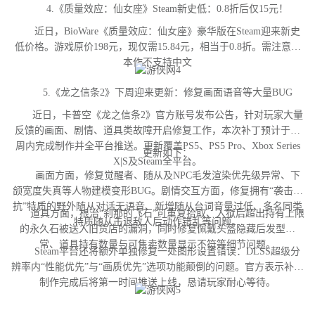
4.《质量效应：仙女座》Steam新史低：0.8折后仅15元！
近日，BioWare《质量效应：仙女座》豪华版在Steam迎来新史
低价格。游戏原价198元，现仅需15.84元，相当于0.8折。需注意，
本作不支持中文
5.《龙之信条2》下周迎来更新：修复画面语音等大量BUG
近日，卡普空《龙之信条2》官方账号发布公告，针对玩家大量
反馈的画面、剧情、道具类故障开启修复工作，本次补丁预计于下
周内完成制作并全平台推送。更新覆盖PS5、PS5 Pro、Xbox Series
更新如下：
X|S及Steam全平台。
画面方面，修复觉醒者、随从及NPC毛发渲染优先级异常、下
颌宽度失真等人物建模变形BUG。剧情交互方面，修复拥有“袭击对
抗”特质的野外随从对话无语音、新增随从台词音量过低、多名同类
道具方面，根治“刹那的飞石”可重复拾取、入狱后超出持有上限
特质随从击退敌人后动作错乱等问题。
的永久石被送入旧货店的漏洞，同时修复佩戴头盔隐藏后发型异
常、道具持有数量与可售卖数量显示不符等细节问题。
Steam平台还将额外单独修复一处图形设置错误：DLSS超级分
辨率内“性能优先”与“画质优先”选项功能颠倒的问题。官方表示补丁
制作完成后将第一时间推送上线，恳请玩家耐心等待。