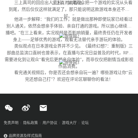
三上真司的回应出人意料：“如果观众把一个游戏的实况从头看
三上真司的看法。
到尾，然后仅仅这样就满足了，那只能说明这款游戏本身还不够
好。”
他进一步解释：“我们的工作，就是做出那种即使玩家已经看过
别人通关，依然会想亲手体验、亲自打通的游戏。所以放心继续直
播吧。”在三上看来，实况视频是否影响销量，最终责任仍在开发者
身上——足够优秀的游戏，观看无法替代亲手游玩的体验。
类似观点在日本游戏业界并不少见。《最终幻想7：重制版》三
部曲总监滨口直树也曾表示，在直播与实况日益普及的时代，RPG
需要进化到让观众“看完后更想亲自体验”，而非仅仅把剧情当成影视
作品消费。
看完通关视频后，你是否还会想亲自玩一遍？哪些游戏让你“云
完还想自己打”？欢迎在评论区聊聊你的看法！
免责声明
隐私政策
用户协议
游戏大厅
论坛
品牌资源及样式指南