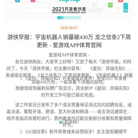
2026-08-07
游侠早报：宇宙机器人销量破430万 龙之信条2下周
更新 - 爱游戏APP体育官网
爱游戏APP体育官网 -
各位游侠网友，大家早上好呀！又到了每天「游侠早报」的时
间了，今天「游侠早报」的主要内容有： 《星际：异端先知》开
发或接近尾声，《龙之信条2》下周迎来更新，《宇宙机器人》销量
1.《星际：异端先知》开发或接近尾声！有望2027年发售
突破430万份，一起来看下详细内容吧。
根据顽皮狗最新招聘广告显示，其全新IP《星际：异端先知》
的开发工作可能已接近完成。
该工作室近日发布了多个语言质量保证测试员的招聘信息，涵
盖法语、葡萄牙语、德语、意大利语和韩语——语言测试通常在游
戏开发临近收尾时进行，意味着本作可能仅剩部分收尾和质量保障
环节。
2.《火焰纹章》新作背景或来自西班牙！女主造型藏细节