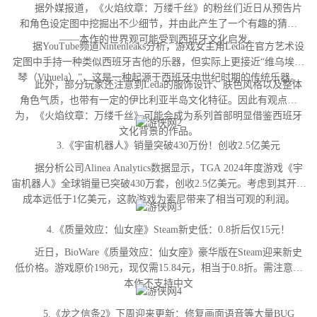
据外媒报道，《火焰纹章：万缕千丝》的粉丝们近日从预告片
和角色设定图中挖掘出不少细节，并由此产生了一个有趣的猜测
——本作的世界观可能受到西班牙文化启发。
据YouTube频道Nintenleaks分析，游戏女主角Leda在官方艺术设
定图中手持一种类似西班牙吉他的乐器，但实际上更接近“维乌埃拉
琴（Vihuela）”，这是一种起源于西班牙中世纪时期的传统乐器。
此外，部分玩家还注意到Leda的服饰设计、肤色风格以及整体
角色气质，也带有一定的伊比利亚半岛文化特征。因此有观点认
为，《火焰纹章：万缕千丝》可能会成为系列首部明显借鉴西班牙
文化背景的作品。
3.《宇宙机器人》销量突破430万份！创收2.5亿美元
据分析公司Alinea Analytics数据显示，TGA 2024年度游戏《宇
宙机器人》全球销量已突破430万套，创收2.5亿美元。考虑到其开发
成本远低于1亿美元，这款游戏为索尼带来了相当可观的利润。
4.《质量效应：仙女座》Steam新史低：0.8折后仅15元！
近日，BioWare《质量效应：仙女座》豪华版在Steam迎来新史
低价格。游戏原价198元，现仅需15.84元，相当于0.8折。需注意，
本作不支持中文
5.《龙之信条2》下周迎来更新：修复画面语音等大量BUG