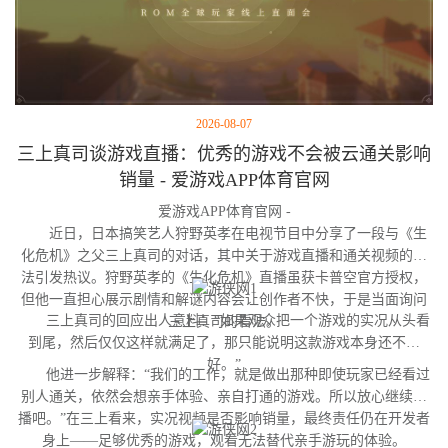
2026-08-07
三上真司谈游戏直播：优秀的游戏不会被云通关影响
销量 - 爱游戏APP体育官网
爱游戏APP体育官网 -
近日，日本搞笑艺人狩野英孝在电视节目中分享了一段与《生
化危机》之父三上真司的对话，其中关于游戏直播和通关视频的看
法引发热议。狩野英孝的《生化危机》直播虽获卡普空官方授权，
但他一直担心展示剧情和解谜内容会让创作者不快，于是当面询问
三上真司的回应出人意料：“如果观众把一个游戏的实况从头看
三上真司的看法。
到尾，然后仅仅这样就满足了，那只能说明这款游戏本身还不够
好。”
他进一步解释：“我们的工作，就是做出那种即使玩家已经看过
别人通关，依然会想亲手体验、亲自打通的游戏。所以放心继续直
播吧。”在三上看来，实况视频是否影响销量，最终责任仍在开发者
身上——足够优秀的游戏，观看无法替代亲手游玩的体验。