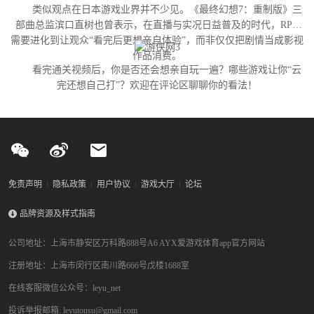
类似观点在日本游戏业界并不少见。《最终幻想7：重制版》三
部曲总监滨口直树也曾表示，在直播与实况日益普及的时代，RPG
需要进化到让观众“看完后更想亲自体验”，而非仅仅把剧情当成影视
作品消费。
看完通关视频后，你是否还会想亲自玩一遍？哪些游戏让你“云
完还想自己打”？欢迎在评论区聊聊你的看法！
免责声明
隐私政策
用户协议
游戏大厅
论坛
品牌资源及样式指南
公司地址：上海市静安区万科路888号A6 AYX爱游戏体育app官方网站
注册地址：上海市闵行区南川路666号戊楼1688室
在线客服微信公众号：leyu_net
投诉举报邮箱: leyutousu@gmail.com