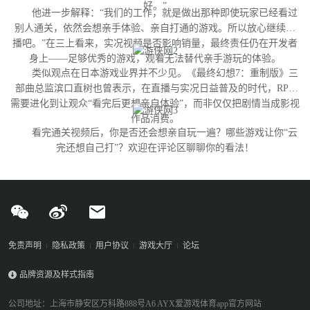
好。”
他进一步解释：“我们的工作，就是做出那种即使玩家已经看过
别人通关，依然会想亲手体验、亲自打通的游戏。所以放心继续直
播吧。”在三上看来，实况视频是否影响销量，最终责任仍在开发者
身上——足够优秀的游戏，观看无法替代亲手游玩的体验。
类似观点在日本游戏业界并不少见。《最终幻想7：重制版》三
部曲总监滨口直树也曾表示，在直播与实况日益普及的时代，RPG
需要进化到让观众“看完后更想亲自体验”，而非仅仅把剧情当成影视
作品消费。
看完通关视频后，你是否还会想亲自玩一遍？哪些游戏让你“云
完还想自己打”？欢迎在评论区聊聊你的看法！
免责声明
隐私政策
用户协议
游戏大厅
论坛
品牌资源及样式指南
公司地址：上海市静安区万科路888号A6 AYX爱游戏体育app官方网站