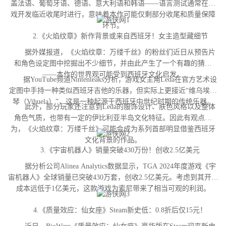
盖法语、葡萄牙语、德语、意大利语和韩语——语言测试通常在游
戏开发临近收尾时进行，意味着本作可能仅剩部分收尾和质量保障
环节。
2.《火焰纹章》新作背景或来自西班牙！女主造型藏细节
据外媒报道，《火焰纹章：万缕千丝》的粉丝们近日从预告片
和角色设定图中挖掘出不少细节，并由此产生了一个有趣的猜测
——本作的世界观可能受到西班牙文化启发。
据YouTube频道Nintenleaks分析，游戏女主角Leda在官方艺术设
定图中手持一种类似西班牙吉他的乐器，但实际上更接近“维乌埃拉
琴（Vihuela）”，这是一种起源于西班牙中世纪时期的传统乐器。
此外，部分玩家还注意到Leda的服饰设计、肤色风格以及整体
角色气质，也带有一定的伊比利亚半岛文化特征。因此有观点认
为，《火焰纹章：万缕千丝》可能会成为系列首部明显借鉴西班牙
文化背景的作品。
3.《宇宙机器人》销量突破430万份！创收2.5亿美元
据分析公司Alinea Analytics数据显示，TGA 2024年度游戏《宇
宙机器人》全球销量已突破430万套，创收2.5亿美元。考虑到其开发
成本远低于1亿美元，这款游戏为索尼带来了相当可观的利润。
4.《质量效应：仙女座》Steam新史低：0.8折后仅15元！