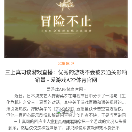
2026-08-07
三上真司谈游戏直播：优秀的游戏不会被云通关影响
销量 - 爱游戏APP体育官网
爱游戏APP体育官网 -
近日，日本搞笑艺人狩野英孝在电视节目中分享了一段与《生
化危机》之父三上真司的对话，其中关于游戏直播和通关视频的看
法引发热议。狩野英孝的《生化危机》直播虽获卡普空官方授权，
但他一直担心展示剧情和解谜内容会让创作者不快，于是当面询问
三上真司的回应出人意料：“如果观众把一个游戏的实况从头看
三上真司的看法。
到尾，然后仅仅这样就满足了，那只能说明这款游戏本身还不够