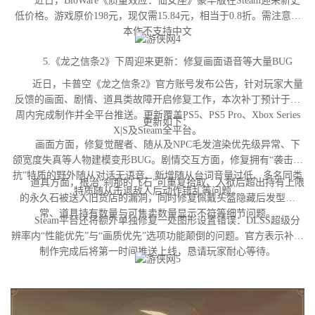
近日，BioWare《质量效应：仙女座》豪华版在Steam迎来新史
低价格。游戏原价198元，现仅需15.84元，相当于0.8折。需注意，
本作不支持中文
5.《龙之信条2》下周迎来更新：修复画面语音等大量BUG
近日，卡普空《龙之信条2》官方账号发布公告，针对玩家大量
反馈的画面、剧情、道具类故障开启修复工作，本次补丁预计于下
周内完成制作并全平台推送。更新覆盖PS5、PS5 Pro、Xbox Series
更新如下：
X|S及Steam全平台。
画面方面，修复觉醒者、随从及NPC毛发渲染优先级异常、下
颌宽度失真等人物建模变形BUG。剧情交互方面，修复拥有“袭击对
抗”特质的野外随从对话无语音、新增随从台词音量过低、多名同类
道具方面，根治“刹那的飞石”可重复拾取、入狱后超出持有上限
特质随从击退敌人后动作错乱等问题。
的永久石被送入旧货店的漏洞，同时修复佩戴头盔隐藏后发型异
常、道具持有数量与可售卖数量显示不符等细节问题。
Steam平台还将额外单独修复一处图形设置错误：DLSS超级分
辨率内“性能优先”与“画质优先”选项功能颠倒的问题。官方表示补丁
制作完成后将第一时间推送上线，恳请玩家耐心等待。