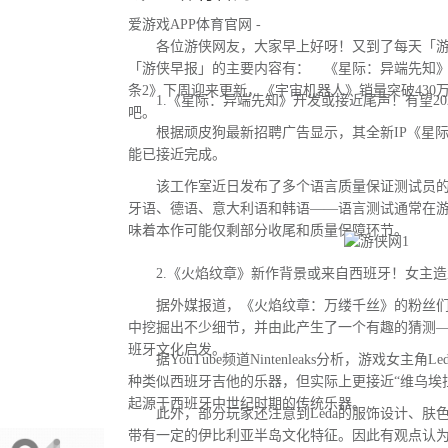
爱游戏APP体育官网 -
各位游侠网友，大家早上好呀！又到了每天「游
「游侠早报」的主要内容有： 《星际：异端先知
条2》下周迎来更新，《宇宙机器人》销量突破430
1.《星际：异端先知》开发或接近尾声！有望20
吧。
根据顽皮狗最新招聘广告显示，其全新IP《星际
能已接近完成。
该工作室近日发布了多个语言质量保证测试员的
牙语、德语、意大利语和韩语——语言测试通常在
味着本作可能仅剩部分收尾和质量保障环节。
2.《火焰纹章》新作背景或来自西班牙！女主造
据外媒报道，《火焰纹章：万缕千丝》的粉丝们
中挖掘出不少细节，并由此产生了一个有趣的猜测
班牙文化启发。
据YouTube频道Nintenleaks分析，游戏女主角
种类似西班牙吉他的乐器，但实际上更接近“维乌埃拉琴（
起源于西班牙中世纪时期的传统乐器。
此外，部分玩家还注意到Leda的服饰设计、肤
带有一定的伊比利亚半岛文化特征。因此有观点认