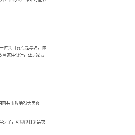
一位头目弱点是毒攻，你
故意这样设计，让玩家要
期间共击败地狱犬黑夜
显得少了，可见能打倒黑夜