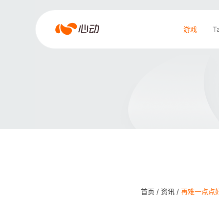
爱
游戏
T
游
戏
搜索结果
app
体
育
首页 /
资讯 /
再难一点点好