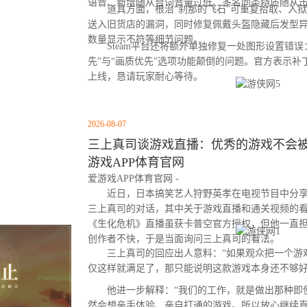
语音、新增随从台词音量过低、多名同类特质随从
道具方面，根治“刹那的飞石”可重复拾取、入狱
送入旧货店的漏洞，同时修复佩戴头盔隐藏后发型
数量显示不符等细节问题。
Steam平台还将额外单独修复一处图形设置错误：
先”与“画质优先”选项功能颠倒的问题。官方表示
上线，恳请玩家耐心等待。
2026-08-07
三上真司谈游戏直播：优秀的游戏不会被云
游戏APP体育官网
爱游戏APP体育官网 -
近日，日本搞笑艺人狩野英孝在电视节目中分享
三上真司的对话，其中关于游戏直播和通关视频的
《生化危机》直播虽获卡普空官方授权，但他一直
创作者不快，于是当面询问三上真司的看法。
三上真司的回应出人意料：“如果观众把一个游
仅这样就满足了，那只能说明这款游戏本身还不够好
他进一步解释：“我们的工作，就是做出那种即
然会想亲手体验、亲自打通的游戏。所以放心继续直