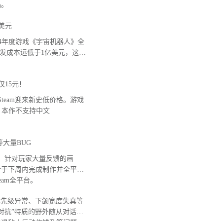
品。
美元
 2024年度游戏《宇宙机器人》全
开发成本远低于1亿美元，这款
仅15元！
team迎来新史低价格。游戏
意，本作不支持中文
大量BUG
，针对玩家大量反馈的画
计于下周内完成制作并全平台
Steam全平台。
先级异常、下颌宽度失真等
对抗”特质的野外随从对话无