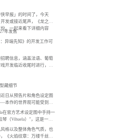
侠早报」的时间了，今天
》开发或接近尾声，《龙之信
万份，一起来看下详细内容
27年发售
：异端先知》的开发工作可
招聘信息，涵盖法语、葡萄
游戏开发临近收尾时进行，意
型藏细节
近日从预告片和角色设定图
——本作的世界观可能受到西
Leda在官方艺术设定图中手持一
Vihuela）”，这是一种
色风格以及整体角色气质，也
为，《火焰纹章：万缕千丝》