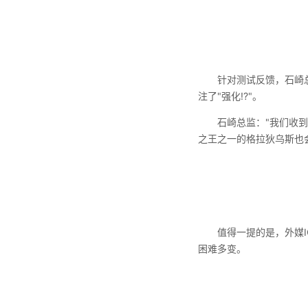
针对测试反馈，石崎总监
注了"强化!?"。
石崎总监："我们收到了
之王之一的格拉狄乌斯也
值得一提的是，外媒IGN
困难多变。