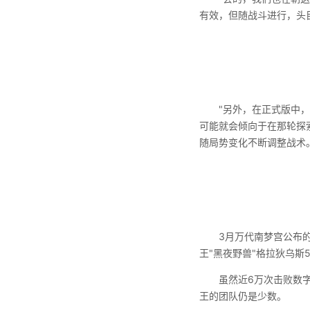
有效，但随战斗进行，头
"另外，在正式版中，玩
可能就会倾向于在那轮探
随局势变化不断调整战术
3月万代南梦宫公布的《
王"黑夜野兽"格拉狄乌斯58
虽然近6万次击败数字相当
王的团队仍是少数。