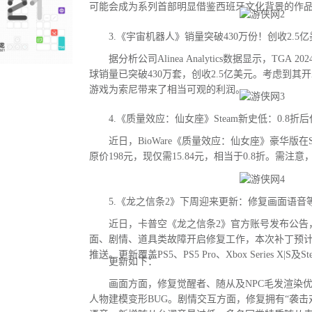
可能会成为系列首部明显借鉴西班牙文化背景的作
3.《宇宙机器人》销量突破430万份！创收2.5亿
据分析公司Alinea Analytics数据显示，TGA
球销量已突破430万套，创收2.5亿美元。考虑到其
游戏为索尼带来了相当可观的利润。
4.《质量效应：仙女座》Steam新史低：0.8折后
近日，BioWare《质量效应：仙女座》豪华版在S
原价198元，现仅需15.84元，相当于0.8折。需注
5.《龙之信条2》下周迎来更新：修复画面语音等
近日，卡普空《龙之信条2》官方账号发布公告
面、剧情、道具类故障开启修复工作，本次补丁预
推送。更新覆盖PS5、PS5 Pro、Xbox Series X|S及
更新如下：
画面方面，修复觉醒者、随从及NPC毛发渲染优
人物建模变形BUG。剧情交互方面，修复拥有“袭击