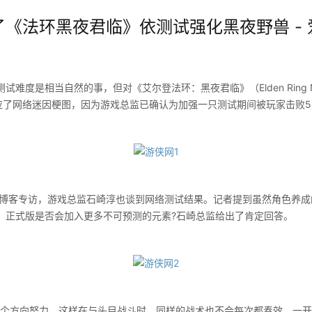
《法环黑夜君临》依测试强化黑夜野兽 - 
是相当自然的事，但对《艾尔登法环：黑夜君临》（Elden Ring Nig
呼应了网络迷因梗图，因为游戏总监已确认为加强一只测试期间被玩家击败
n官方博客专访，游戏总监石崎淳也谈到网络测试结果。记者提到虽然角色养
，正式版是否会加入更多不可预测的元素?石崎总监给出了肯定回答。
方向努力。这样在与头目战斗时，同样的战术也不会每次都奏效。一开