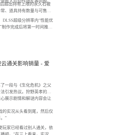
击退敌人后动作错乱等问题。
后超出持有上限的永久石被
异常、道具持有数量与可售卖
DLSS超级分辨率内“性能优
补丁制作完成后将第一时间推送
通关影响销量 - 爱
了一段与《生化危机》之父
看法引发热议。狩野英孝的
担心展示剧情和解谜内容会让
戏的实况从头看到尾，然后仅
。”
使玩家已经看过别人通关，依
播吧。”在三上看来，实况视