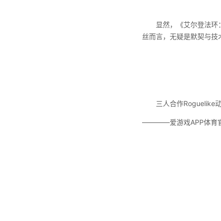
显然，《艾尔登法环：黑
丝而言，无疑是默契与技
三人合作Roguelik
————爱游戏APP体育