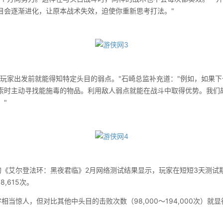
目会逐渐进化，让原本战术失效，迫使你重新思考打法。"
家出发前就能得知特定头目的弱点。"石崎总监补充道："例如，如果下
索时主动寻找能施毒的物品。利用敌人弱点就能在战斗中取得优势。我们
。"
艾尔登法环：黑夜君临》2月网络测试结果显示，玩家在短短3天测试
,615次。
惊人，但对比其他中头目的击败次数（98,000～194,000次）就