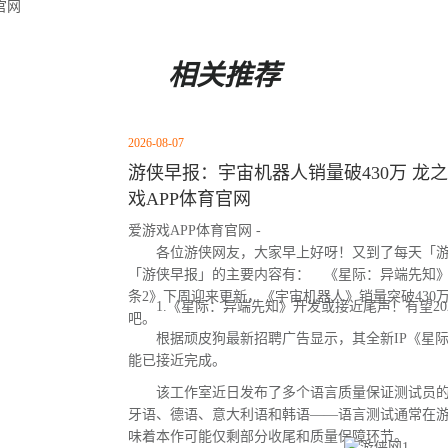
官网
相关推荐
2026-08-07
游侠早报：宇宙机器人销量破430万 龙之
戏APP体育官网
爱游戏APP体育官网 -
各位游侠网友，大家早上好呀！又到了每天「游
「游侠早报」的主要内容有： 《星际：异端先知
条2》下周迎来更新，《宇宙机器人》销量突破430
1.《星际：异端先知》开发或接近尾声！有望20
吧。
根据顽皮狗最新招聘广告显示，其全新IP《星际
能已接近完成。
该工作室近日发布了多个语言质量保证测试员的
牙语、德语、意大利语和韩语——语言测试通常在
味着本作可能仅剩部分收尾和质量保障环节。