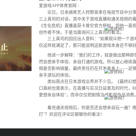
爱游戏APP体育官网 -
近日，日本搞笑艺人狩野英孝在电视节目中分享
三上真司的对话，其中关于游戏直播和通关视频的
《生化危机》直播虽获卡普空官方授权，但他一直
创作者不快，于是当面询问三上真司的看法。
三上真司的回应出人意料：“如果观众把一个游
仅这样就满足了，那只能说明这款游戏本身还不够好
他进一步解释：“我们的工作，就是做出那种即
然会想亲手体验、亲自打通的游戏。所以放心继续直
频是否影响销量，最终责任仍在开发者身上——足
亲手游玩的体验。
类似观点在日本游戏业界并不少见。《最终幻想
口直树也曾表示，在直播与实况日益普及的时代，R
更想亲自体验”，而非仅仅把剧情当成影视作品消费
看完通关视频后，你是否还会想亲自玩一遍？哪
打”？欢迎在评论区聊聊你的看法！