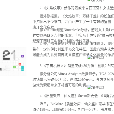
2.《火焰纹章》新作背景或来自西班牙！女主造
据外媒报道，《火焰纹章：万缕千丝》的粉丝们
中挖掘出不少细节，并由此产生了一个有趣的猜测
班牙文化启发。
据YouTube频道Nintenleaks分析，游戏女主角
种类似西班牙吉他的乐器，但实际上更接近“维乌埃拉琴（
起源于西班牙中世纪时期的传统乐器。
此外，部分玩家还注意到Leda的服饰设计、肤
带有一定的伊比利亚半岛文化特征。因此有观点认
可能会成为系列首部明显借鉴西班牙文化背景的作
3.《宇宙机器人》销量突破430万份！创收2.5亿
据分析公司Alinea Analytics数据显示，TGA
球销量已突破430万套，创收2.5亿美元。考虑到其
游戏为索尼带来了相当可观的利润。
4.《质量效应：仙女座》Steam新史低：0.8折后
近日，BioWare《质量效应：仙女座》豪华版在S
原价198元，现仅需15.84元，相当于0.8折。需注