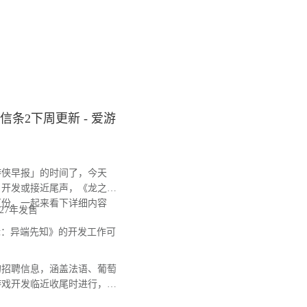
信条2下周更新 - 爱游
侠早报」的时间了，今天
》开发或接近尾声，《龙之信
万份，一起来看下详细内容
27年发售
：异端先知》的开发工作可
招聘信息，涵盖法语、葡萄
游戏开发临近收尾时进行，意