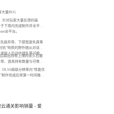
大量BUG
，针对玩家大量反馈的画
计于下周内完成制作并全平台
Steam全平台。
先级异常、下颌宽度失真等
对抗”特质的野外随从对话无
击退敌人后动作错乱等问题。
后超出持有上限的永久石被
异常、道具持有数量与可售卖
DLSS超级分辨率内“性能优
补丁制作完成后将第一时间推送
通关影响销量 - 爱