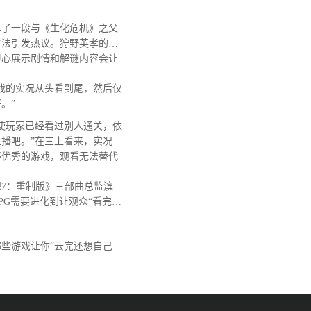
了一段与《生化危机》之父
看法引发热议。狩野英孝的
担心展示剧情和解谜内容会让
戏的实况从头看到尾，然后仅
。”
使玩家已经看过别人通关，依
播吧。”在三上看来，实况视
够优秀的游戏，观看无法替代
7：重制版》三部曲总监滨
PG需要进化到让观众“看完后
。
些游戏让你“云完还想自己