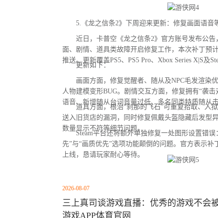
5.《龙之信条2》下周迎来更新：修复画面语音等
近日，卡普空《龙之信条2》官方账号发布公告
面、剧情、道具类故障开启修复工作，本次补丁预
推送。更新覆盖PS5、PS5 Pro、Xbox Series X|S及
更新如下：
画面方面，修复觉醒者、随从及NPC毛发渲染优
人物建模变形BUG。剧情交互方面，修复拥有“袭击
语音、新增随从台词音量过低、多名同类特质随从
道具方面，根治“刹那的飞石”可重复拾取、入狱
送入旧货店的漏洞，同时修复佩戴头盔隐藏后发型
数量显示不符等细节问题。
Steam平台还将额外单独修复一处图形设置错误：
先”与“画质优先”选项功能颠倒的问题。官方表示
上线，恳请玩家耐心等待。
2026-08-07
三上真司谈游戏直播：优秀的游戏不会被云
游戏APP体育官网