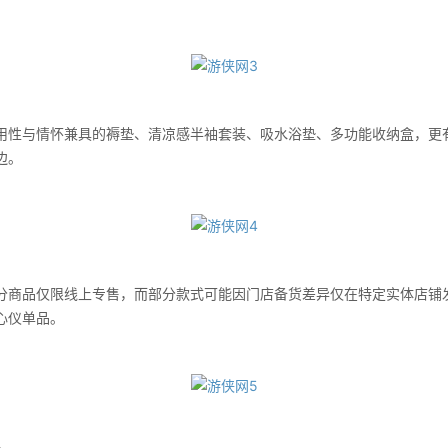
与情怀兼具的褥垫、清凉感半袖套装、吸水浴垫、多功能收纳盒，更有
边。
品仅限线上专售，而部分款式可能因门店备货差异仅在特定实体店铺
心仪单品。