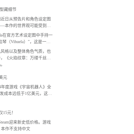
型藏细节
近日从预告片和角色设定图
——本作的世界观可能受到西
Leda在官方艺术设定图中手持一
Vihuela）”，这是一种
色风格以及整体角色气质，也
为，《火焰纹章：万缕千丝》
品。
美元
 2024年度游戏《宇宙机器人》全
开发成本远低于1亿美元，这款
仅15元！
team迎来新史低价格。游戏
意，本作不支持中文