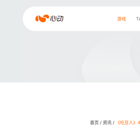
爱
游戏
T
游
戏
搜索结果
app
体
育
首页 /
资讯 /
《吃豆人》4