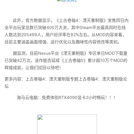
此外，官方数据显示，《上古卷轴4：湮灭重制版》发售四日内
全平台玩家总数已突破400万大关，其中Steam平台最高同时在线
人数达到205499人，用户好评率在82%左右。从MOD内容来看，
目前主要涵盖画面增强、运行优化以及趣味性内容修改等类别。
据监测，目前Nexus平台《湮灭重制版》专区单日MOD下载量
已突破42万次。该作能否延续《上古卷轴5》累计超10万个MOD的
辉煌成就，让我们拭目以待吧！
更多内容：上古卷轴4：湮灭重制版专题上古卷轴4：湮灭重制版论
坛
海马云电脑：免费体验RTX4090显卡2小时畅玩！！！