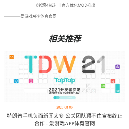
《老滚4RE》非官方优化MOD推出
————爱游戏APP体育官网
相关推荐
2026-08-06
特朗普手机负面新闻太多 公关团队顶不住宣布终止
合作 - 爱游戏APP体育官网