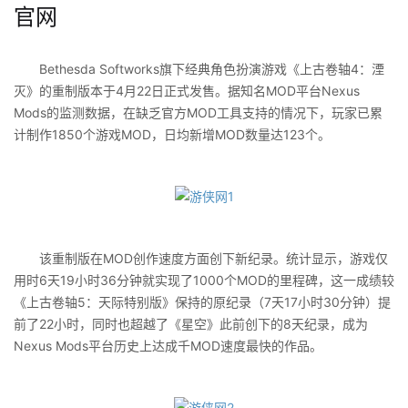
官网
Bethesda Softworks旗下经典角色扮演游戏《上古卷轴4：湮
灭》的重制版本于4月22日正式发售。据知名MOD平台Nexus
Mods的监测数据，在缺乏官方MOD工具支持的情况下，玩家已累
计制作1850个游戏MOD，日均新增MOD数量达123个。
该重制版在MOD创作速度方面创下新纪录。统计显示，游戏仅
用时6天19小时36分钟就实现了1000个MOD的里程碑，这一成绩较
《上古卷轴5：天际特别版》保持的原纪录（7天17小时30分钟）提
前了22小时，同时也超越了《星空》此前创下的8天纪录，成为
Nexus Mods平台历史上达成千MOD速度最快的作品。