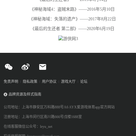
《神秘海域4：盗贼末路》——2016年5月10日
《神秘海域：失落的遗产》——2017年8月22日
《最后的生还者 第二部》——2020年6月19日
免责声明
隐私政策
用户协议
游戏大厅
论坛
品牌资源及样式指南
公司地址：上海市静安区万科路888号A6 AYX爱游戏体育app官方网站
注册地址：上海市闵行区南川路666号戊楼1688室
在线客服微信公众号：leyu_net