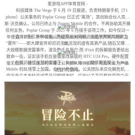
爱游戏APP体育官网 -
科技媒体 The Verge 于 6 月 19 日报道，负责特朗普手机（T1
phone）公关事务的 Poplar Group 已正式“离场”，其创始合伙人克里
斯·沃克确认，公司已终止与 Trump Mobile 的合作，不再协助其开展
任何业务。Poplar Group 于 2025 年 6 月接手该项工作，如今仅过一
自 T1 手机发布以来，质疑声从未间断。先是外界将其嘲讽为
年便选择退出，外界普遍认为这是面对持续负面危机时的“止损”之
“雾件”——即大肆宣传却迟迟无法兑现的虚有其表产品;随后又曝出
举。
大规模数据泄露事件，波及数千名用户;而 iFixit 的拆解报告更给出
致命一击，证实该手机仅是镀金改装版的 HTC U24 Pro，硬件配置
在舆论持续发酵的背景下，Poplar Group 的撤离无疑让 Trump
毫无创新。接二连三的实锤让公关团队难以招架，彻底失去为产品
Mobile 的处境雪上加霜。业内分析指出，公关团队本应化解危机，
“洗白”的空间。
但当产品本身缺乏诚意且问题频发时，任何公关手段都显得苍白无
力。目前，T1 手机官方尚未就此事做出回应。