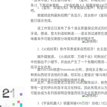
「游侠早报」的主要内容有： 《星际：异端先知
条2》下周迎来更新，《宇宙机器人》销量突破430
1.《星际：异端先知》开发或接近尾声！有望20
吧。
根据顽皮狗最新招聘广告显示，其全新IP《星际
能已接近完成。
该工作室近日发布了多个语言质量保证测试员的
牙语、德语、意大利语和韩语——语言测试通常在
味着本作可能仅剩部分收尾和质量保障环节。
2.《火焰纹章》新作背景或来自西班牙！女主造
据外媒报道，《火焰纹章：万缕千丝》的粉丝们
中挖掘出不少细节，并由此产生了一个有趣的猜测
班牙文化启发。
据YouTube频道Nintenleaks分析，游戏女主角
种类似西班牙吉他的乐器，但实际上更接近“维乌埃拉琴（
起源于西班牙中世纪时期的传统乐器。
此外，部分玩家还注意到Leda的服饰设计、肤
带有一定的伊比利亚半岛文化特征。因此有观点认
可能会成为系列首部明显借鉴西班牙文化背景的作
3.《宇宙机器人》销量突破430万份！创收2.5亿