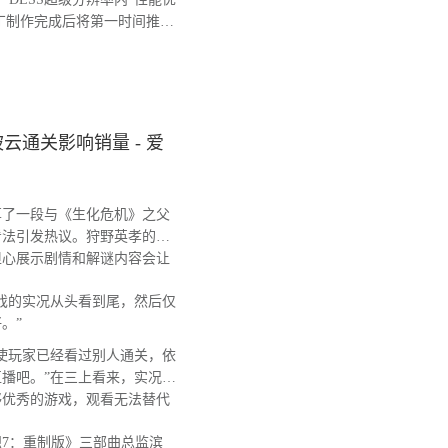
补丁制作完成后将第一时间推送
通关影响销量 - 爱
了一段与《生化危机》之父
看法引发热议。狩野英孝的
担心展示剧情和解谜内容会让
戏的实况从头看到尾，然后仅
。”
使玩家已经看过别人通关，依
播吧。”在三上看来，实况视
够优秀的游戏，观看无法替代
7：重制版》三部曲总监滨