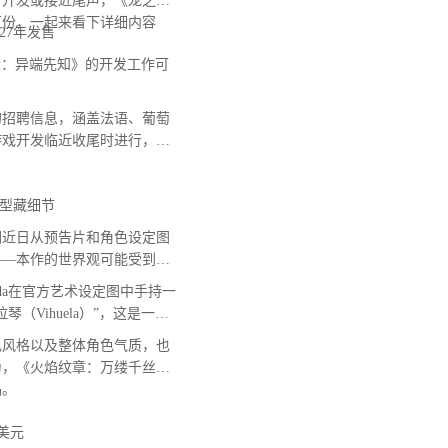
》开发或接近尾声，《龙之信
万份，一起来看下详细内容
27年发售
：异端先知》的开发工作可
招聘信息，涵盖法语、葡萄
游戏开发临近收尾时进行，意
型藏细节
近日从预告片和角色设定图
——本作的世界观可能受到西
Leda在官方艺术设定图中手持一
Vihuela）”，这是一种
色风格以及整体角色气质，也
为，《火焰纹章：万缕千丝》
品。
美元