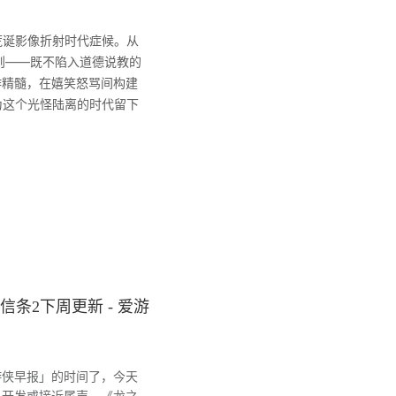
诞影像折射时代症候。从
则——既不陷入道德说教的
作精髓，在嬉笑怒骂间构建
为这个光怪陆离的时代留下
信条2下周更新 - 爱游
侠早报」的时间了，今天