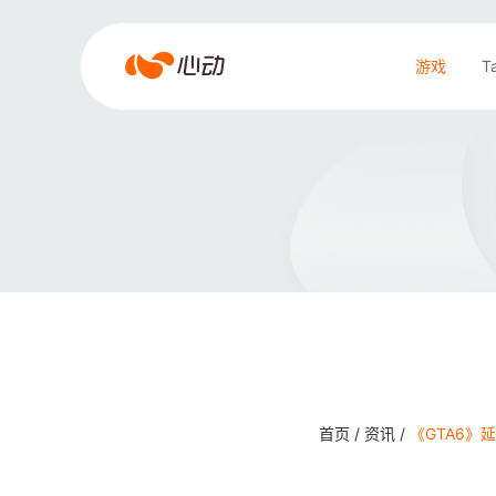
爱
游戏
T
游
戏
搜索结果
app
体
育
首页 /
资讯 /
《GTA6》