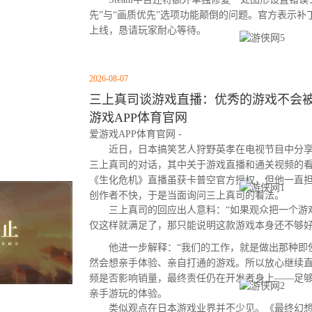
先”与“画质优先”选项功能颠倒的问题。官方表示
上线，恳请玩家耐心等待。
2026-08-07
三上真司谈游戏直播：优秀的游戏不会被云
游戏APP体育官网
爱游戏APP体育官网 -
近日，日本搞笑艺人狩野英孝在电视节目中分享
三上真司的对话，其中关于游戏直播和通关视频的
《生化危机》直播虽获卡普空官方授权，但他一直
创作者不快，于是当面询问三上真司的看法。
三上真司的回应出人意料：“如果观众把一个游
仅这样就满足了，那只能说明这款游戏本身还不够好
他进一步解释：“我们的工作，就是做出那种即
然会想亲手体验、亲自打通的游戏。所以放心继续直
频是否影响销量，最终责任仍在开发者身上——足
亲手游玩的体验。
类似观点在日本游戏业界并不少见。《最终幻想