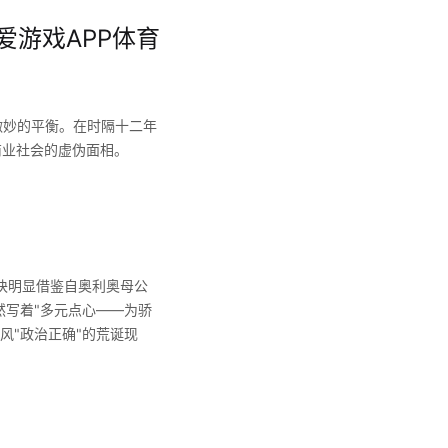
 爱游戏APP体育
着微妙的平衡。在时隔十二年
商业社会的虚伪面相。
块明显借鉴自奥利奥母公
然写着"多元点心——为骄
风"政治正确"的荒诞现