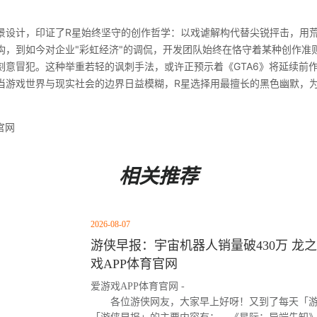
计，印证了R星始终坚守的创作哲学：以戏谑解构代替尖锐抨击，用荒
构，到如今对企业"彩虹经济"的调侃，开发团队始终在恪守着某种创作准
刻意冒犯。这种举重若轻的讽刺手法，或许正预示着《GTA6》将延续前
当游戏世界与现实社会的边界日益模糊，R星选择用最擅长的黑色幽默，
官网
相关推荐
2026-08-07
游侠早报：宇宙机器人销量破430万 龙之
戏APP体育官网
爱游戏APP体育官网 -
各位游侠网友，大家早上好呀！又到了每天「游