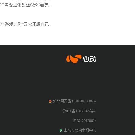
PG需要进化到让观众“看完后
。
些游戏让你“云完还想自己
爱游戏app体育
沪公网安备31010402000659
沪ICP备11033765号-9
沪B2-20120024
上海互联网举报中心