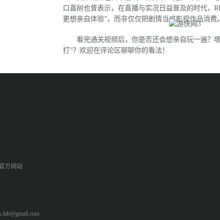
口直树也曾表示，在直播与实况日益普及的时代，R
更想亲自体验”，而非仅仅把剧情当成影视作品消费
看完通关视频后，你是否还会想亲自玩一遍？哪
打”？欢迎在评论区聊聊你的看法！
p官方网站
ab@gmail.com