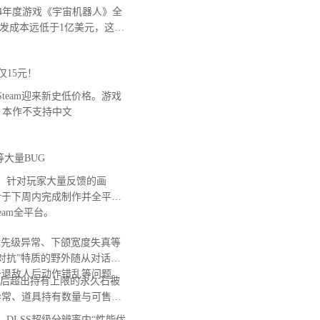
 2024年度游戏《宇宙机器人》全
开发成本远低于1亿美元，这款
仅15元！
team迎来新史低价格。游戏
意，本作不支持中文
大量BUG
，针对玩家大量反馈的画
计于下周内完成制作并全平台
Steam全平台。
先级异常、下颌宽度失真等
对抗”特质的野外随从对话无
击退敌人后动作错乱等问题。
后超出持有上限的永久石被
异常、道具持有数量与可售卖
DLSS超级分辨率内“性能优