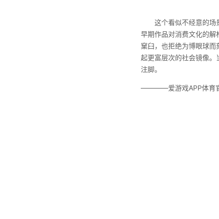
这个看似不经意的场景设
早期作品对消费文化的解
窠臼，也拒绝为博眼球而
起更富层次的社会镜像。
注脚。
————爱游戏APP体育