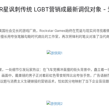
R星讽刺传统 LGBT营销成最新调侃对象 -
会见长的游戏厂商，Rockstar Games始终在荒诞与现实间寻找
这个擅长用夸张笔触勾勒时代病灶的工作室，再次将锋利的笔尖对准了当代
一处细节引发玩家热议：在飞车党横冲直撞的街头背景中，矗立着一
告牌。画面中，戴墨镜的男子正对着彩虹色零食矩阵比出夸张手势，广告语赫
Q+议题与消费主义生硬嫁接的营销话术，恰如其分地映射了当下企业盲目跟