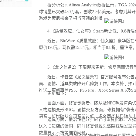
据分析公司Alinea Analytics数据显示，TGA
球销量已突破430万套，创收2.5亿美元。考虑到其
游戏为索尼带来了相当可观的利润。
4.《质量效应：仙女座》Steam新史低：0.8折后
近日，BioWare《质量效应：仙女座》豪华版在S
原价198元，现仅需15.84元，相当于0.8折。需注
5.《龙之信条2》下周迎来更新：修复画面语音等
近日，卡普空《龙之信条2》官方账号发布公告
面、剧情、道具类故障开启修复工作，本次补丁预
推送。更新覆盖PS5、PS5 Pro、Xbox Series X|S及
更新如下：
画面方面，修复觉醒者、随从及NPC毛发渲染优
人物建模变形BUG。剧情交互方面，修复拥有“袭击
语音、新增随从台词音量过低、多名同类特质随从
道具方面，根治“刹那的飞石”可重复拾取、入狱
送入旧货店的漏洞，同时修复佩戴头盔隐藏后发型
数量显示不符等细节问题。
Steam平台还将额外单独修复一处图形设置错误：