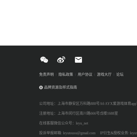
免责声明
隐私政策
用户协议
游戏大厅
论坛
品牌资源及样式指南
公司地址：上海市静安区万科路888号A6 AYX爱游戏体育ap
注册地址：上海市闵行区南川路666号戊楼1688室
在线客服微信公众号：leyu_net
投诉举报邮箱: leyutousu@gmail.com
IP衍生&授权业务: leyux.l