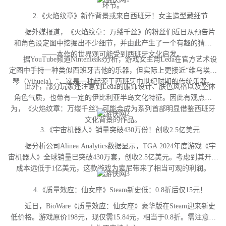
环节。
2.《火焰纹章》新作背景或来自西班牙！女主造型藏细节
据外媒报道，《火焰纹章：万缕千丝》的粉丝们近日从预告片
和角色设定图中挖掘出不少细节，并由此产生了一个有趣的猜测
——本作的世界观可能受到西班牙文化启发。
据YouTube频道Nintenleaks分析，游戏女主角Leda在官方艺术设
定图中手持一种类似西班牙吉他的乐器，但实际上更接近“维乌埃拉
琴（Vihuela）”，这是一种起源于西班牙中世纪时期的传统乐器。
此外，部分玩家还注意到Leda的服饰设计、肤色风格以及整体
角色气质，也带有一定的伊比利亚半岛文化特征。因此有观点认
为，《火焰纹章：万缕千丝》可能会成为系列首部明显借鉴西班牙
文化背景的作品。
3.《宇宙机器人》销量突破430万份！创收2.5亿美元
据分析公司Alinea Analytics数据显示，TGA 2024年度游戏《宇
宙机器人》全球销量已突破430万套，创收2.5亿美元。考虑到其开发
成本远低于1亿美元，这款游戏为索尼带来了相当可观的利润。
4.《质量效应：仙女座》Steam新史低：0.8折后仅15元！
近日，BioWare《质量效应：仙女座》豪华版在Steam迎来新史
低价格。游戏原价198元，现仅需15.84元，相当于0.8折。需注意，