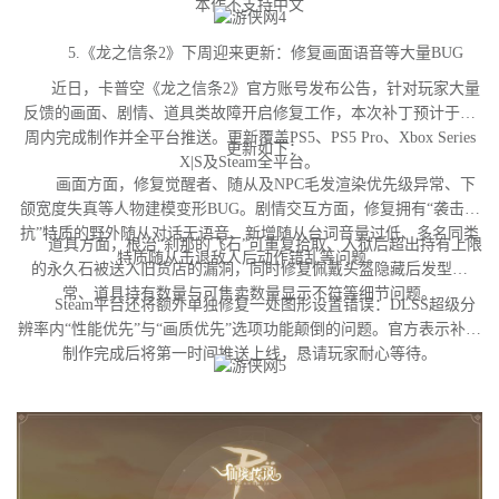
本作不支持中文
5.《龙之信条2》下周迎来更新：修复画面语音等大量BUG
近日，卡普空《龙之信条2》官方账号发布公告，针对玩家大量
反馈的画面、剧情、道具类故障开启修复工作，本次补丁预计于下
周内完成制作并全平台推送。更新覆盖PS5、PS5 Pro、Xbox Series
更新如下：
X|S及Steam全平台。
画面方面，修复觉醒者、随从及NPC毛发渲染优先级异常、下
颌宽度失真等人物建模变形BUG。剧情交互方面，修复拥有“袭击对
抗”特质的野外随从对话无语音、新增随从台词音量过低、多名同类
道具方面，根治“刹那的飞石”可重复拾取、入狱后超出持有上限
特质随从击退敌人后动作错乱等问题。
的永久石被送入旧货店的漏洞，同时修复佩戴头盔隐藏后发型异
常、道具持有数量与可售卖数量显示不符等细节问题。
Steam平台还将额外单独修复一处图形设置错误：DLSS超级分
辨率内“性能优先”与“画质优先”选项功能颠倒的问题。官方表示补丁
制作完成后将第一时间推送上线，恳请玩家耐心等待。