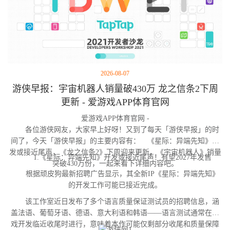
2026-08-07
游侠早报：宇宙机器人销量破430万 龙之信条2下周
更新 - 爱游戏APP体育官网
爱游戏APP体育官网 -
各位游侠网友，大家早上好呀！又到了每天「游侠早报」的时
间了，今天「游侠早报」的主要内容有： 《星际：异端先知》开
发或接近尾声，《龙之信条2》下周迎来更新，《宇宙机器人》销量
1.《星际：异端先知》开发或接近尾声！有望2027年发售
突破430万份，一起来看下详细内容吧。
根据顽皮狗最新招聘广告显示，其全新IP《星际：异端先知》
的开发工作可能已接近完成。
该工作室近日发布了多个语言质量保证测试员的招聘信息，涵
盖法语、葡萄牙语、德语、意大利语和韩语——语言测试通常在游
戏开发临近收尾时进行，意味着本作可能仅剩部分收尾和质量保障