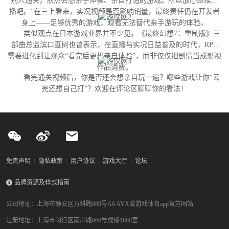
别人通关，依然会想亲手体验、亲自打通的游戏。所以放心继续直
播吧。”在三上看来，实况视频是否影响销量，最终责任仍在开发者
身上——足够优秀的游戏，观看无法替代亲手游玩的体验。
类似观点在日本游戏业界并不少见。《最终幻想7：重制版》三
部曲总监滨口直树也曾表示，在直播与实况日益普及的时代，RPG
需要进化到让观众“看完后更想亲自体验”，而非仅仅把剧情当成影视
作品消费。
看完通关视频后，你是否还会想亲自玩一遍？哪些游戏让你“云
完还想自己打”？欢迎在评论区聊聊你的看法！
免责声明
隐私政策
用户协议
游戏大厅
论坛
品牌资源及样式指南
公司地址：上海市静安区万科路888号A6 AYX爱游戏体育app官方网站
注册地址：上海市闵行区南川路666号戊楼1688室