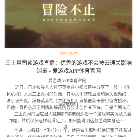
2026-08-07
三上真司谈游戏直播：优秀的游戏不会被云通关影响
销量 - 爱游戏APP体育官网
爱游戏APP体育官网 -
近日，日本搞笑艺人狩野英孝在电视节目中分享了一段与《生
化危机》之父三上真司的对话，其中关于游戏直播和通关视频的看
法引发热议。狩野英孝的《生化危机》直播虽获卡普空官方授权，
但他一直担心展示剧情和解谜内容会让创作者不快，于是当面询问
三上真司的回应出人意料：“如果观众把一个游戏的实况从头看
三上真司的看法。
到尾，然后仅仅这样就满足了，那只能说明这款游戏本身还不够
好。”
他进一步解释：“我们的工作，就是做出那种即使玩家已经看过