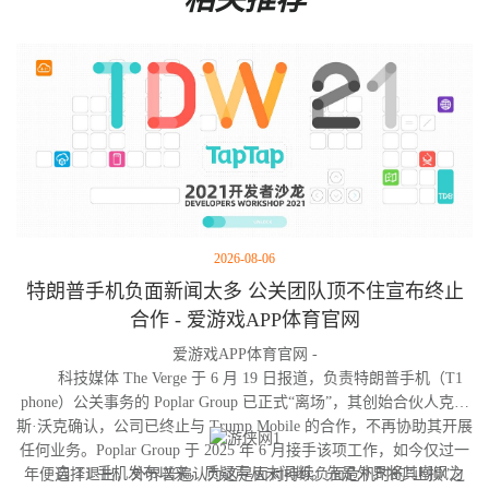
2026-08-06
特朗普手机负面新闻太多 公关团队顶不住宣布终止
合作 - 爱游戏APP体育官网
爱游戏APP体育官网 -
科技媒体 The Verge 于 6 月 19 日报道，负责特朗普手机（T1
phone）公关事务的 Poplar Group 已正式“离场”，其创始合伙人克里
斯·沃克确认，公司已终止与 Trump Mobile 的合作，不再协助其开展
任何业务。Poplar Group 于 2025 年 6 月接手该项工作，如今仅过一
自 T1 手机发布以来，质疑声从未间断。先是外界将其嘲讽为
年便选择退出，外界普遍认为这是面对持续负面危机时的“止损”之