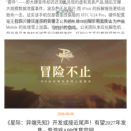
“雾件”——即大肆宣传却迟迟无法兑现的虚有其表产品;随后又曝出
举。
大规模数据泄露事件，波及数千名用户;而 iFixit 的拆解报告更给出
致命一击，证实该手机仅是镀金改装版的 HTC U24 Pro，硬件配置
在舆论持续发酵的背景下，Poplar Group 的撤离无疑让 Trump
毫无创新。接二连三的实锤让公关团队难以招架，彻底失去为产品
Mobile 的处境雪上加霜。业内分析指出，公关团队本应化解危机，
“洗白”的空间。
但当产品本身缺乏诚意且问题频发时，任何公关手段都显得苍白无
力。目前，T1 手机官方尚未就此事做出回应。
2026-08-06
《星际：异端先知》开发或接近尾声！有望2027年发
售 - 爱游戏APP体育官网