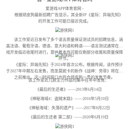
爱游戏APP体育官网 -
根据顽皮狗最新招聘广告显示，其全新IP《星际：异端先知》
的开发工作可能已接近完成。
该工作室近日发布了多个语言质量保证测试员的招聘信息，涵
盖法语、葡萄牙语、德语、意大利语和韩语——语言测试通常在游
戏开发临近收尾时进行，意味着本作可能仅剩部分收尾和质量保障
环节。
《星际：异端先知》于2024年首次公布。根据传闻，该作预计
于2027年中期左右发售，而圣莫妮卡的新作《战神：劳菲》将在其
之前推出。这一时间窗口也符合顽皮狗一贯的发售节奏。
该工作室近几款主力作品均集中在年中发售：
《最后的生还者》——2013年6月14日
《神秘海域4：盗贼末路》——2016年5月10日
《神秘海域：失落的遗产》——2017年8月22日
《最后的生还者 第二部》——2020年6月19日