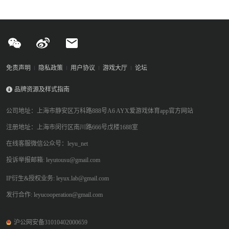
免责声明
隐私政策
用户协议
游戏大厅
论坛
品牌资源及样式指南
公司地址：上海市静安区万科路888号A6 AYX爱游戏体育app官方网站
注册地址：上海市闵行区南川路666号戊楼1688室
在线客服微信公众号：leyu_net
投诉举报邮箱: leyutousu@gmail.com
IP衍生&授权业务: leyux.lab@gmail.com
发行合作: leyucooperation@gmail.com
沪公网安备31010402000659