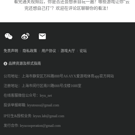
看完通关视频后，你是否还会想亲自玩一遍？哪些游戏让你“云
完还想自己打”？欢迎在评论区聊聊你的看法！
免责声明
隐私政策
用户协议
游戏大厅
论坛
品牌资源及样式指南
公司地址：上海市静安区万科路888号A6 AYX爱游戏体育app官方网站
注册地址：上海市闵行区南川路666号戊楼1688室
在线客服微信公众号：leyu_net
投诉举报邮箱: leyutousu@gmail.com
IP衍生&授权业务: leyux.lab@gmail.com
发行合作: leyucooperation@gmail.com