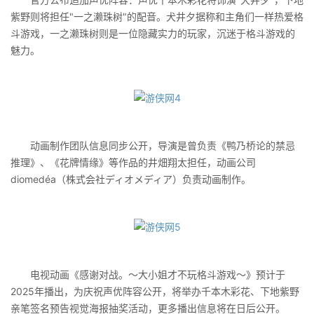
紫野则将担任"一之濑珠树"的配音。犬井夕据称和主角们一样热爱格
斗游戏，一之濑珠树则是一位隐藏实力的玩家，沉迷于格斗游戏的
魅力。
动画制作团队信息同步公开，导演是曾负责《鸭乃桥论的禁忌
推理》、《花牌情缘》等作品的井畑翔太担任，动画公司
diomedéa（株式会社ディオメディア）负责动画制作。
电视动画《感谢对战。～大小姐才不玩格斗游戏～》预计于
2025年播出，为庆祝声优阵容公开，将举办千本木彩花、下地紫野
亲笔签名预告视觉海报抽奖活动，更多播出信息将在日后公开。