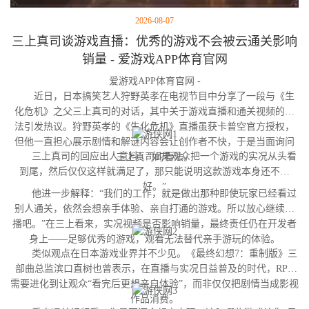
2026-08-07
三上真司谈游戏直播：优秀的游戏不会被云通关影响
销量 - 爱游戏APP体育官网
爱游戏APP体育官网 -
近日，日本搞笑艺人狩野英孝在电视节目中分享了一段与《生
化危机》之父三上真司的对话，其中关于游戏直播和通关视频的看
法引发热议。狩野英孝的《生化危机》直播虽获卡普空官方授权，
但他一直担心展示剧情和解谜内容会让创作者不快，于是当面询问
三上真司的回应出人意料：“如果观众把一个游戏的实况从头看
三上真司的看法。
到尾，然后仅仅这样就满足了，那只能说明这款游戏本身还不够
好。”
他进一步解释：“我们的工作，就是做出那种即使玩家已经看过
别人通关，依然会想亲手体验、亲自打通的游戏。所以放心继续直
播吧。”在三上看来，实况视频是否影响销量，最终责任仍在开发者
身上——足够优秀的游戏，观看无法替代亲手游玩的体验。
类似观点在日本游戏业界并不少见。《最终幻想7：重制版》三
部曲总监滨口直树也曾表示，在直播与实况日益普及的时代，RPG
需要进化到让观众“看完后更想亲自体验”，而非仅仅把剧情当成影视
作品消费。