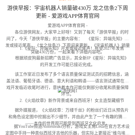
游侠早报：宇宙机器人销量破430万 龙之信条2下周
更新 - 爱游戏APP体育官网
爱游戏APP体育官网 -
各位游侠网友，大家早上好呀！又到了每天「游侠早报」的时
间了，今天「游侠早报」的主要内容有： 《星际：异端先知》开
发或接近尾声，《龙之信条2》下周迎来更新，《宇宙机器人》销量
1.《星际：异端先知》开发或接近尾声！有望2027年发售
突破430万份，一起来看下详细内容吧。
根据顽皮狗最新招聘广告显示，其全新IP《星际：异端先知》
的开发工作可能已接近完成。
该工作室近日发布了多个语言质量保证测试员的招聘信息，涵
盖法语、葡萄牙语、德语、意大利语和韩语——语言测试通常在游
戏开发临近收尾时进行，意味着本作可能仅剩部分收尾和质量保障
环节。
2.《火焰纹章》新作背景或来自西班牙！女主造型藏细节
据外媒报道，《火焰纹章：万缕千丝》的粉丝们近日从预告片
和角色设定图中挖掘出不少细节，并由此产生了一个有趣的猜测
——本作的世界观可能受到西班牙文化启发。
据YouTube频道Nintenleaks分析，游戏女主角Leda在官方艺术设
定图中手持一种类似西班牙吉他的乐器，但实际上更接近“维乌埃拉