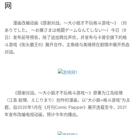
网
漫画改编动画《感谢对战。～大小姐才不玩格斗游戏～》（対
ありでした。 ～お嬢さまは格闘ゲームなんてしない～）今日（9
日）发布前导预告，除了追加两位声优，并宣布与卡普空旗下的格
斗游戏《街头霸王6》展开合作，主角绫与美绪将在剧情中展开热血
对战。
《感谢对战。～大小姐才不玩格斗游戏～》原著为江岛绘理
（江島 絵理、えじりまり）创作的漫画，以"大小姐×格斗游戏"为主
题，自2020年1月在《月刊Comic Flapper》展开连载至今，2021
年宣布改编电视动画，预计今年内播出。