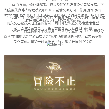
画面方面，修复觉醒者、随从及NPC毛发渲染优先级异常、下
颌宽度失真等人物建模变形BUG。剧情交互方面，修复拥有“袭击对
抗”特质的野外随从对话无语音、新增随从台词音量过低、多名同类
道具方面，根治“刹那的飞石”可重复拾取、入狱后超出持有上限
特质随从击退敌人后动作错乱等问题。
的永久石被送入旧货店的漏洞，同时修复佩戴头盔隐藏后发型异
常、道具持有数量与可售卖数量显示不符等细节问题。
Steam平台还将额外单独修复一处图形设置错误：DLSS超级分
辨率内“性能优先”与“画质优先”选项功能颠倒的问题。官方表示补丁
制作完成后将第一时间推送上线，恳请玩家耐心等待。