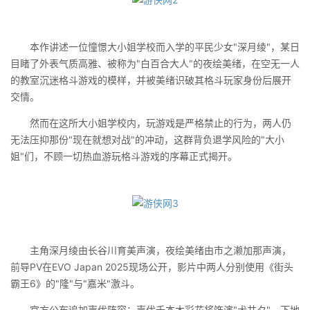
本作讲述一位憧憬大小姐学校而入学的平民少女"深月绫"，某日
目睹了外表气质高雅、被称为"白百合大人"的夜绘美绪，在空无一人
的教室沉迷格斗游戏的模样，并被美绪识破其格斗玩家身份后展开
交情。
然而在这所大小姐学校内，玩游戏是严格禁止的行为，两人仍
无法压抑那份"现在就想对战"的冲动，这群背负退学风险的"大小
姐"们，不顾一切热血游玩格斗游戏的序幕正式揭开。
主角深月绫由长谷川育美声演，夜绘美绪由市之濑加那声演，
前导PV在EVO Japan 2025现场公开，影片中两人分别使用《街头
霸王6》的"隆"与"嘉米"激斗。
官方公布追加声优阵容：声优千本木彩花将饰演"犬井夕"，下地