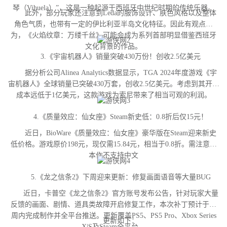
琴（Vihuela）”，这是一种起源于西班牙中世纪时期的传统乐器。
此外，部分玩家还注意到Leda的服饰设计、肤色风格以及整体
角色气质，也带有一定的伊比利亚半岛文化特征。因此有观点认
为，《火焰纹章：万缕千丝》可能会成为系列首部明显借鉴西班牙
文化背景的作品。
3.《宇宙机器人》销量突破430万份！创收2.5亿美元
据分析公司Alinea Analytics数据显示，TGA 2024年度游戏《宇
宙机器人》全球销量已突破430万套，创收2.5亿美元。考虑到其开发
成本远低于1亿美元，这款游戏为索尼带来了相当可观的利润。
4.《质量效应：仙女座》Steam新史低：0.8折后仅15元！
近日，BioWare《质量效应：仙女座》豪华版在Steam迎来新史
低价格。游戏原价198元，现仅需15.84元，相当于0.8折。需注意，
本作不支持中文
5.《龙之信条2》下周迎来更新：修复画面语音等大量BUG
近日，卡普空《龙之信条2》官方账号发布公告，针对玩家大量
反馈的画面、剧情、道具类故障开启修复工作，本次补丁预计于下
周内完成制作并全平台推送。更新覆盖PS5、PS5 Pro、Xbox Series
更新如下：
X|S及Steam全平台。