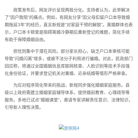
政策发布后，网友评价呈现两极分化。支持者认为，此举解决
了“因户致阻”的痛点。例如，有网友分享“因父母扣留户口本导致婚
期拖延3年”的经历，直言新规是“对家庭干预的解脱”。离婚群体也表
示，户口本卡顿曾是阻碍离婚冷静期后重新登记的难题，简化手续
有助于保障婚姻自由。
担忧则集中于潜在风险。部分家长担心，缺乏户口本审核可能
导致“闪婚闪离”增多，或被不法分子利用进行骗婚。对此，民政部门
回应称，将通过全国婚姻信息库联网核查、人脸识别等技术手段强
化身份验证，并要求登记机关对重婚、近亲结婚等情形严格审查。
为应对程序简化带来的挑战，新规同步强化婚姻家庭服务。县
级以上政府需建立婚姻家庭辅导体系，提供婚前教育、心理疏导等
服务。多地已试点“婚姻课堂”，邀请专家讲解责任意识、法律知识，
引导新人理性决策。