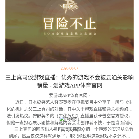
2026-08-07
三上真司谈游戏直播：优秀的游戏不会被云通关影响
销量 - 爱游戏APP体育官网
爱游戏APP体育官网 -
近日，日本搞笑艺人狩野英孝在电视节目中分享了一段与《生
化危机》之父三上真司的对话，其中关于游戏直播和通关视频的看
法引发热议。狩野英孝的《生化危机》直播虽获卡普空官方授权，
但他一直担心展示剧情和解谜内容会让创作者不快，于是当面询问
三上真司的回应出人意料：“如果观众把一个游戏的实况从头看
三上真司的看法。
到尾，然后仅仅这样就满足了，那只能说明这款游戏本身还不够