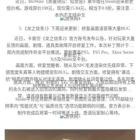
近日，BioWare《质量效应：仙女座》豪华版在Steam迎来新史
低价格。游戏原价198元，现仅需15.84元，相当于0.8折。需注意，
本作不支持中文
5.《龙之信条2》下周迎来更新：修复画面语音等大量BUG
近日，卡普空《龙之信条2》官方账号发布公告，针对玩家大量
反馈的画面、剧情、道具类故障开启修复工作，本次补丁预计于下
周内完成制作并全平台推送。更新覆盖PS5、PS5 Pro、Xbox Series
更新如下：
X|S及Steam全平台。
画面方面，修复觉醒者、随从及NPC毛发渲染优先级异常、下
颌宽度失真等人物建模变形BUG。剧情交互方面，修复拥有“袭击对
抗”特质的野外随从对话无语音、新增随从台词音量过低、多名同类
道具方面，根治“刹那的飞石”可重复拾取、入狱后超出持有上限
特质随从击退敌人后动作错乱等问题。
的永久石被送入旧货店的漏洞，同时修复佩戴头盔隐藏后发型异
常、道具持有数量与可售卖数量显示不符等细节问题。
Steam平台还将额外单独修复一处图形设置错误：DLSS超级分
辨率内“性能优先”与“画质优先”选项功能颠倒的问题。官方表示补丁
制作完成后将第一时间推送上线，恳请玩家耐心等待。