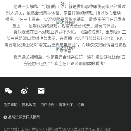
好。”
他进一步解释：“我们的工作，就是做出那种即使玩家已经看过
别人通关，依然会想亲手体验、亲自打通的游戏。所以放心继续直
播吧。”在三上看来，实况视频是否影响销量，最终责任仍在开发者
身上——足够优秀的游戏，观看无法替代亲手游玩的体验。
类似观点在日本游戏业界并不少见。《最终幻想7：重制版》三
部曲总监滨口直树也曾表示，在直播与实况日益普及的时代，RPG
需要进化到让观众“看完后更想亲自体验”，而非仅仅把剧情当成影视
作品消费。
看完通关视频后，你是否还会想亲自玩一遍？哪些游戏让你“云
完还想自己打”？欢迎在评论区聊聊你的看法！
免责声明
隐私政策
用户协议
游戏大厅
论坛
品牌资源及样式指南
公司地址：上海市静安区万科路888号A6 AYX爱游戏体育app官方网站