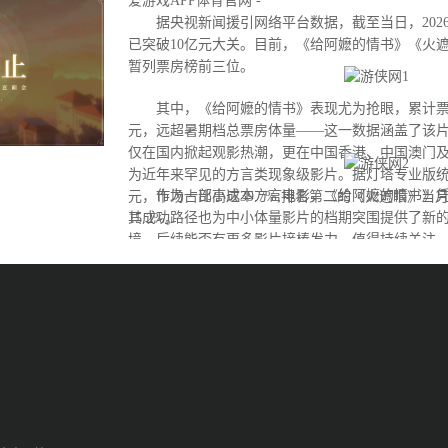
爱游戏APP体育官网 -
据央视新闻援引网络平台数据，截至当日，202
已突破10亿元大关。目前，《给阿嬷的情书》《火
暂列票房榜前三位。
其中，《给阿嬷的情书》表现尤为抢眼，累计票房
元，远超暑期档总票房体量——这一数据涵盖了该
仅在国内掀起观影热潮，更在中国香港、中国澳门
为近年来罕见的方言类现象级影片。据灯塔专业版统计
作为一部小成本方言电影，《给阿嬷的情书》凭
元，市场占比高达39.7%;排名第二的《火遮眼》当月
其成功路径也为中小体量影片的档期突围提供了新
15.2%。
境，后续能否有更多影片接棒发力，值得持续关注