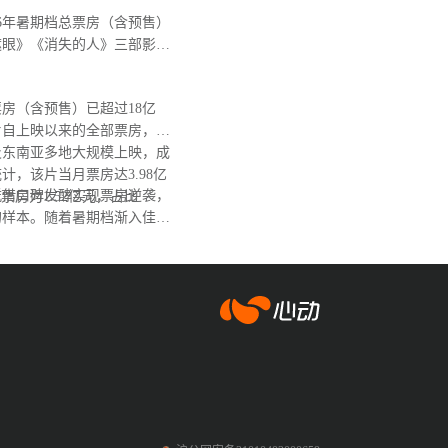
6年暑期档总票房（含预售）
遮眼》《消失的人》三部影片
（含预售）已超过18亿
片自上映以来的全部票房，不
及东南亚多地大规模上映，成
，该片当月票房达3.98亿
借口碑发酵实现票房逆袭，
票房为1.52亿元，占比
的样本。随着暑期档渐入佳
。
爱游戏app体育