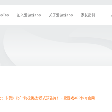
apTap
加入爱游戏app
关于爱游戏app
家长指引
：卡赞》公布“终极挑战”模式预告片！ - 爱游戏APP体育官网