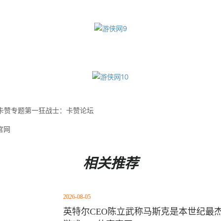
卡赞专题第一狂战士：卡赞论坛
官网
相关推荐
2026-08-05
英特尔CEO陈立武称马斯克是本世纪最杰