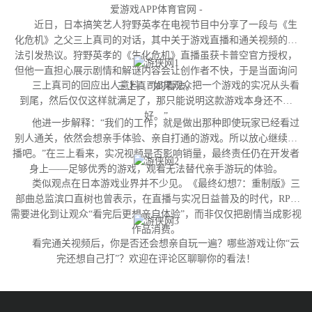
爱游戏APP体育官网 -
近日，日本搞笑艺人狩野英孝在电视节目中分享了一段与《生
化危机》之父三上真司的对话，其中关于游戏直播和通关视频的看
法引发热议。狩野英孝的《生化危机》直播虽获卡普空官方授权，
但他一直担心展示剧情和解谜内容会让创作者不快，于是当面询问
三上真司的回应出人意料：“如果观众把一个游戏的实况从头看
三上真司的看法。
到尾，然后仅仅这样就满足了，那只能说明这款游戏本身还不够
好。”
他进一步解释：“我们的工作，就是做出那种即使玩家已经看过
别人通关，依然会想亲手体验、亲自打通的游戏。所以放心继续直
播吧。”在三上看来，实况视频是否影响销量，最终责任仍在开发者
身上——足够优秀的游戏，观看无法替代亲手游玩的体验。
类似观点在日本游戏业界并不少见。《最终幻想7：重制版》三
部曲总监滨口直树也曾表示，在直播与实况日益普及的时代，RPG
需要进化到让观众“看完后更想亲自体验”，而非仅仅把剧情当成影视
作品消费。
看完通关视频后，你是否还会想亲自玩一遍？哪些游戏让你“云
完还想自己打”？欢迎在评论区聊聊你的看法！