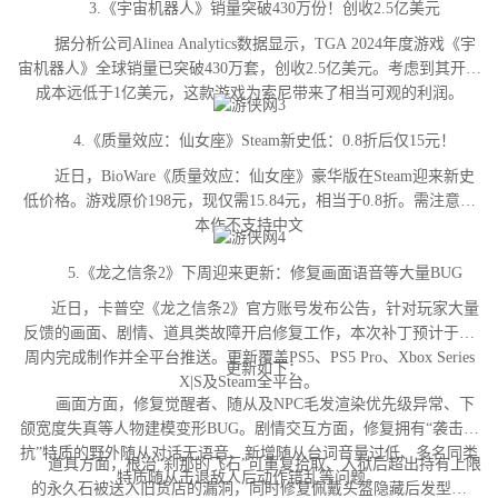
3.《宇宙机器人》销量突破430万份！创收2.5亿美元
据分析公司Alinea Analytics数据显示，TGA 2024年度游戏《宇
宙机器人》全球销量已突破430万套，创收2.5亿美元。考虑到其开发
成本远低于1亿美元，这款游戏为索尼带来了相当可观的利润。
4.《质量效应：仙女座》Steam新史低：0.8折后仅15元！
近日，BioWare《质量效应：仙女座》豪华版在Steam迎来新史
低价格。游戏原价198元，现仅需15.84元，相当于0.8折。需注意，
本作不支持中文
5.《龙之信条2》下周迎来更新：修复画面语音等大量BUG
近日，卡普空《龙之信条2》官方账号发布公告，针对玩家大量
反馈的画面、剧情、道具类故障开启修复工作，本次补丁预计于下
周内完成制作并全平台推送。更新覆盖PS5、PS5 Pro、Xbox Series
更新如下：
X|S及Steam全平台。
画面方面，修复觉醒者、随从及NPC毛发渲染优先级异常、下
颌宽度失真等人物建模变形BUG。剧情交互方面，修复拥有“袭击对
抗”特质的野外随从对话无语音、新增随从台词音量过低、多名同类
道具方面，根治“刹那的飞石”可重复拾取、入狱后超出持有上限
特质随从击退敌人后动作错乱等问题。
的永久石被送入旧货店的漏洞，同时修复佩戴头盔隐藏后发型异