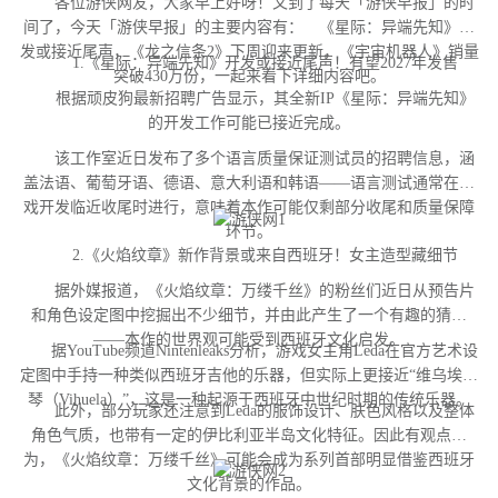
各位游侠网友，大家早上好呀！又到了每天「游侠早报」的时
间了，今天「游侠早报」的主要内容有： 《星际：异端先知》开
发或接近尾声，《龙之信条2》下周迎来更新，《宇宙机器人》销量
1.《星际：异端先知》开发或接近尾声！有望2027年发售
突破430万份，一起来看下详细内容吧。
根据顽皮狗最新招聘广告显示，其全新IP《星际：异端先知》
的开发工作可能已接近完成。
该工作室近日发布了多个语言质量保证测试员的招聘信息，涵
盖法语、葡萄牙语、德语、意大利语和韩语——语言测试通常在游
戏开发临近收尾时进行，意味着本作可能仅剩部分收尾和质量保障
环节。
2.《火焰纹章》新作背景或来自西班牙！女主造型藏细节
据外媒报道，《火焰纹章：万缕千丝》的粉丝们近日从预告片
和角色设定图中挖掘出不少细节，并由此产生了一个有趣的猜测
——本作的世界观可能受到西班牙文化启发。
据YouTube频道Nintenleaks分析，游戏女主角Leda在官方艺术设
定图中手持一种类似西班牙吉他的乐器，但实际上更接近“维乌埃拉
琴（Vihuela）”，这是一种起源于西班牙中世纪时期的传统乐器。
此外，部分玩家还注意到Leda的服饰设计、肤色风格以及整体
角色气质，也带有一定的伊比利亚半岛文化特征。因此有观点认
为，《火焰纹章：万缕千丝》可能会成为系列首部明显借鉴西班牙
文化背景的作品。