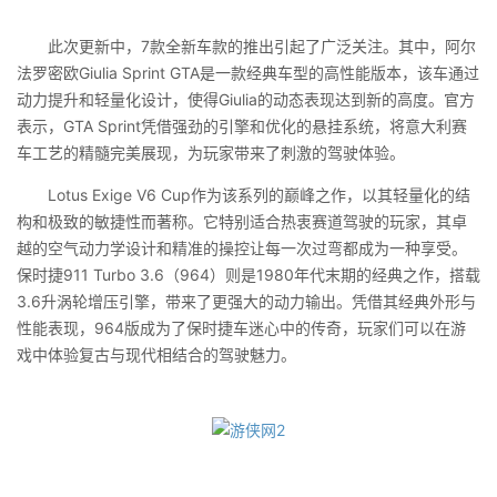
此次更新中，7款全新车款的推出引起了广泛关注。其中，阿尔
法罗密欧Giulia Sprint GTA是一款经典车型的高性能版本，该车通过
动力提升和轻量化设计，使得Giulia的动态表现达到新的高度。官方
表示，GTA Sprint凭借强劲的引擎和优化的悬挂系统，将意大利赛
车工艺的精髓完美展现，为玩家带来了刺激的驾驶体验。
Lotus Exige V6 Cup作为该系列的巅峰之作，以其轻量化的结
构和极致的敏捷性而著称。它特别适合热衷赛道驾驶的玩家，其卓
越的空气动力学设计和精准的操控让每一次过弯都成为一种享受。
保时捷911 Turbo 3.6（964）则是1980年代末期的经典之作，搭载
3.6升涡轮增压引擎，带来了更强大的动力输出。凭借其经典外形与
性能表现，964版成为了保时捷车迷心中的传奇，玩家们可以在游
戏中体验复古与现代相结合的驾驶魅力。