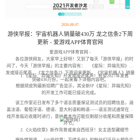
2026-08-07
游侠早报：宇宙机器人销量破430万 龙之信条2下周
更新 - 爱游戏APP体育官网
爱游戏APP体育官网 -
各位游侠网友，大家早上好呀！又到了每天「游侠早报」的时
间了，今天「游侠早报」的主要内容有： 《星际：异端先知》开
发或接近尾声，《龙之信条2》下周迎来更新，《宇宙机器人》销量
1.《星际：异端先知》开发或接近尾声！有望2027年发售
突破430万份，一起来看下详细内容吧。
根据顽皮狗最新招聘广告显示，其全新IP《星际：异端先知》
的开发工作可能已接近完成。
该工作室近日发布了多个语言质量保证测试员的招聘信息，涵
盖法语、葡萄牙语、德语、意大利语和韩语——语言测试通常在游
戏开发临近收尾时进行，意味着本作可能仅剩部分收尾和质量保障
环节。
2.《火焰纹章》新作背景或来自西班牙！女主造型藏细节
据外媒报道，《火焰纹章：万缕千丝》的粉丝们近日从预告片