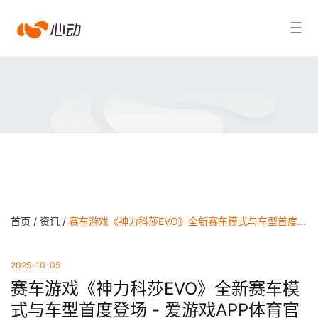
爱
搜索结果
游
戏
app
体
育
首页 /
资讯 /
赛车游戏《神力科莎EVO》全新赛车模式与车型首度登场 - 爱游戏APP体育官网
2025-10-05
赛车游戏《神力科莎EVO》全新赛车模
式与车型首度登场 - 爱游戏APP体育官