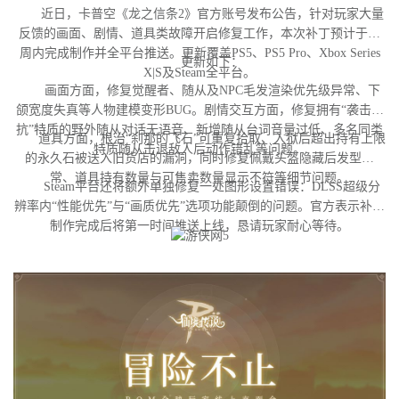
近日，卡普空《龙之信条2》官方账号发布公告，针对玩家大量
反馈的画面、剧情、道具类故障开启修复工作，本次补丁预计于下
周内完成制作并全平台推送。更新覆盖PS5、PS5 Pro、Xbox Series
更新如下：
X|S及Steam全平台。
画面方面，修复觉醒者、随从及NPC毛发渲染优先级异常、下
颌宽度失真等人物建模变形BUG。剧情交互方面，修复拥有“袭击对
抗”特质的野外随从对话无语音、新增随从台词音量过低、多名同类
道具方面，根治“刹那的飞石”可重复拾取、入狱后超出持有上限
特质随从击退敌人后动作错乱等问题。
的永久石被送入旧货店的漏洞，同时修复佩戴头盔隐藏后发型异
常、道具持有数量与可售卖数量显示不符等细节问题。
Steam平台还将额外单独修复一处图形设置错误：DLSS超级分
辨率内“性能优先”与“画质优先”选项功能颠倒的问题。官方表示补丁
制作完成后将第一时间推送上线，恳请玩家耐心等待。