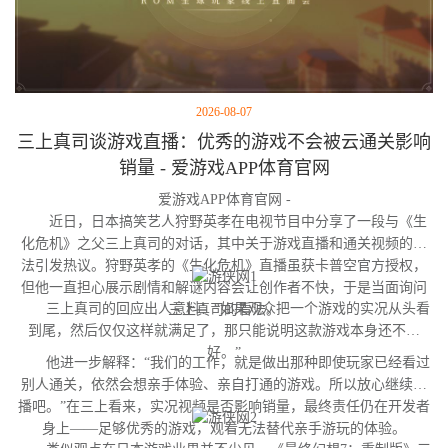
2026-08-07
三上真司谈游戏直播：优秀的游戏不会被云通关影响
销量 - 爱游戏APP体育官网
爱游戏APP体育官网 -
近日，日本搞笑艺人狩野英孝在电视节目中分享了一段与《生
化危机》之父三上真司的对话，其中关于游戏直播和通关视频的看
法引发热议。狩野英孝的《生化危机》直播虽获卡普空官方授权，
但他一直担心展示剧情和解谜内容会让创作者不快，于是当面询问
三上真司的回应出人意料：“如果观众把一个游戏的实况从头看
三上真司的看法。
到尾，然后仅仅这样就满足了，那只能说明这款游戏本身还不够
好。”
他进一步解释：“我们的工作，就是做出那种即使玩家已经看过
别人通关，依然会想亲手体验、亲自打通的游戏。所以放心继续直
播吧。”在三上看来，实况视频是否影响销量，最终责任仍在开发者
身上——足够优秀的游戏，观看无法替代亲手游玩的体验。